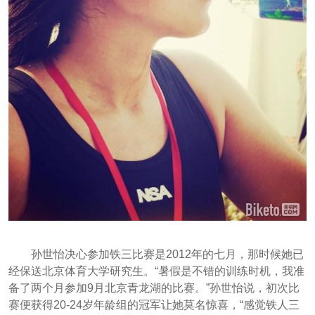
孙世怡决心参加铁三比赛是2012年的七月，那时候她已
经保送北京体育大学研究生。“暑假是不错的训练时机，我准
备了两个月参加9月北京青龙湖的比赛。”孙世怡说，初次比
赛便获得20-24岁年龄组的冠军让她莫名惊喜，“感觉铁人三