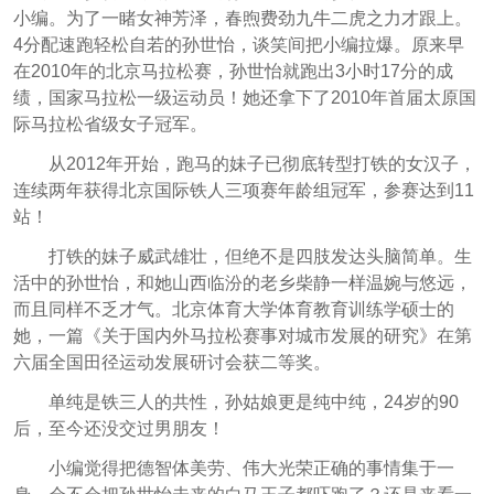
小编。为了一睹女神芳泽，春煦费劲九牛二虎之力才跟上。
4分配速跑轻松自若的孙世怡，谈笑间把小编拉爆。原来早
在2010年的北京马拉松赛，孙世怡就跑出3小时17分的成
绩，国家马拉松一级运动员！她还拿下了2010年首届太原国
际马拉松省级女子冠军。
从2012年开始，跑马的妹子已彻底转型打铁的女汉子，
连续两年获得北京国际铁人三项赛年龄组冠军，参赛达到11
站！
打铁的妹子威武雄壮，但绝不是四肢发达头脑简单。生
活中的孙世怡，和她山西临汾的老乡柴静一样温婉与悠远，
而且同样不乏才气。北京体育大学体育教育训练学硕士的
她，一篇《关于国内外马拉松赛事对城市发展的研究》在第
六届全国田径运动发展研讨会获二等奖。
单纯是铁三人的共性，孙姑娘更是纯中纯，24岁的90
后，至今还没交过男朋友！
小编觉得把德智体美劳、伟大光荣正确的事情集于一