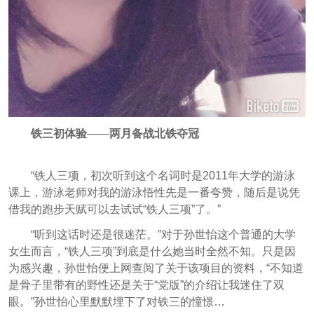
铁三初体验
——
两月备战北铁夺冠
“铁人三项，初次听到这个名词时是2011年大学的游泳
课上，游泳老师对我的游泳悟性先是一番夸赞，随后是说凭
借我的跑步天赋可以去试试“铁人三项”了。”
“听到这话时还是很迷茫。”对于孙世怡这个普通的大学
女生而言，“铁人三项”到底是什么她当时全然不知。只是因
为感兴趣，孙世怡便上网查阅了关于该项目的资料，“不知道
是骨子里带有的野性还是关于“党版”的介绍让我迷住了双
眼。”孙世怡心里默默埋下了对铁三的憧憬…