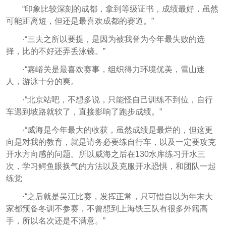
“印象比较深刻的成都，拿到等级证书，成绩最好，虽然
可能距离短，但还是最喜欢成都的赛道。”
·“三夫之所以要提，是因为被我誉为今年最失败的选
择，比的不好还弄丢泳镜。”
·“嘉峪关是最喜欢赛事，组织得力环境优美，雪山迷
人，游泳十分的爽。
·“北京站吧，不想多说，只能怪自己训练不到位，自行
车遇到坡路就软了，直接影响了跑步成绩。”
·“威海是今年最大的收获，虽然成绩是最烂的，但这更
向是对我的教育，就是请务必要练自行车，以及一定要攻克
开水方向感的问题。所以威海之后在130水库练习开水三
次，学习鳄鱼眼换气的方法以及克服开水恐惧，和团队一起
练觉
·“之后就是吴江比赛，发挥正常，只可惜自以为年末大
家都预备冬训不参赛，不曾想到上海铁三队有很多外籍高
手，所以名次还是不满意。”