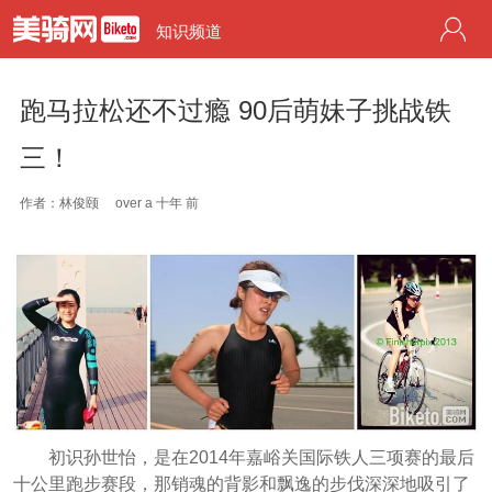
知识频道
跑马拉松还不过瘾 90后萌妹子挑战铁
三！
作者：林俊颐
over a 十年 前
初识孙世怡，是在2014年嘉峪关国际铁人三项赛的最后
十公里跑步赛段，那销魂的背影和飘逸的步伐深深地吸引了