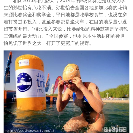
相比2013年的“蛰伏”，2014年的9场比赛还是让身为学
生的孙世怡有点吃不消。孙世怡去全国各地参加比赛的花销
来源比赛奖金和奖学金，平日她都是吃学校食堂，也没在穿
着打扮过多投入，甚至参赛都是坐火车，在目的地尽量少逗
留节省开销。“相比投入来说，比赛给我的精神鼓舞是坚持铁
三训练的最大动力。” 全国参赛，也令原本生活封闭的孙世
怡见识了世界之大，打开了更宽广的视野。