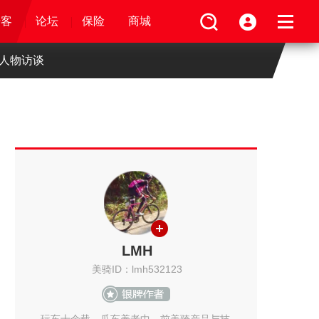
论坛
视频
骑客
骑客
保险
论坛
论坛
论坛
商城
保险
保险
保险
商城
商城
商城
人物访谈
LMH
美骑ID：lmh532123