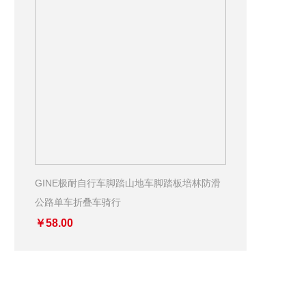
GINE极耐自行车脚踏山地车脚踏板培林防滑
公路单车折叠车骑行
￥58.00