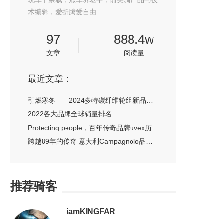
玩车十余载，瓜车养老中，前美骑产品与技
术编辑，爱折腾爱自由
97
888.4w
文章
阅读量
最近文章：
引燃寒冬——2024多特碳纤维轮组新品发布会
2022各大品牌全球销量排名
Protecting people，百年传奇品牌uvex历史介绍
跨越89年的传奇 意大利Campagnolo品牌简史
推荐骑客
iamKINGFAR