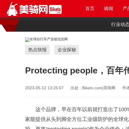
首页
首页
首页
首页
骑闻
骑闻
骑闻
骑闻
产
产
产
产
行业动
热点快报
企业探秘
Protecting people
2023-05-12 13:25:07
出处 :
Biketo.com|美骑网
作者
这个品牌，早在百年以前就打造出了10
家能提供从头到脚全方位工业级防护的全球化