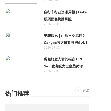
2026-08-03
测
自行车行业资讯周报 | GoPro
股票面临摘牌风险
2026-07-31
美骑快讯｜山马再次流行？
Canyon官方魔改弯把山地！
2026-07-31
特斯拉首款两轮车居然不是电
助力！
腿粗胯宽人群的福音 PRO
Sirin竞赛级女士坐垫简评
2026-07-30
更多
热门推荐