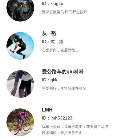
ID：kingfar
资深公路菜鸟 民间野生技师
灰- -豁
ID：灰- -豁
心之所向，素履而往...
爱公路车的qiu科科
ID：qkk
热爱骑行，年轻就要多骑车
LMH
ID：lmh532123
玩车十余载，瓜车养老中，前美骑产品与
技术编辑，爱折腾爱自由