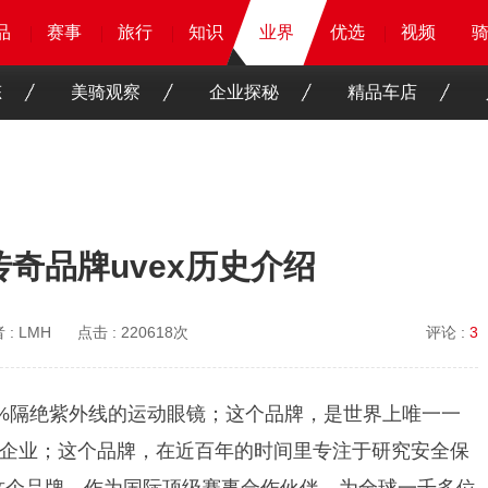
品
品
品
品
赛事
赛事
赛事
赛事
旅行
旅行
旅行
旅行
知识
知识
知识
业界
业界
业界
优选
优选
优选
优选
骑客
骑客
视频
视频
态
美骑观察
企业探秘
精品车店
，百年传奇品牌uvex历史介绍
 :
LMH
点击 :
220618次
评论 :
3
0%隔绝紫外线的运动眼镜；这个品牌，是世界上唯一一
企业；这个品牌，在近百年的时间里专注于研究安全保