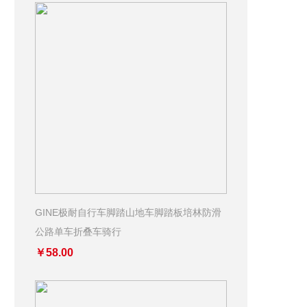
GINE极耐自行车脚踏山地车脚踏板培林防滑
公路单车折叠车骑行
￥58.00