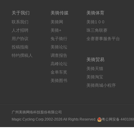
关于我们
美骑传媒
美骑体育
联系我们
美骑网
美骑1 0 0
人才招聘
美骑+
珠三角联赛
用户协议
兔子骑行
全赛赛事服务平台
投稿指南
美骑论坛
特约撰稿人
调查报告
美骑贸易
高峰论坛
美骑天猫
金单车奖
美骑淘宝
美骑图书
美骑商城小程序
广州美骑网络科技股份有限公司
Magic Cycling Corp.2002-2026 All Rights Reserved.
粤公网安备 4401060