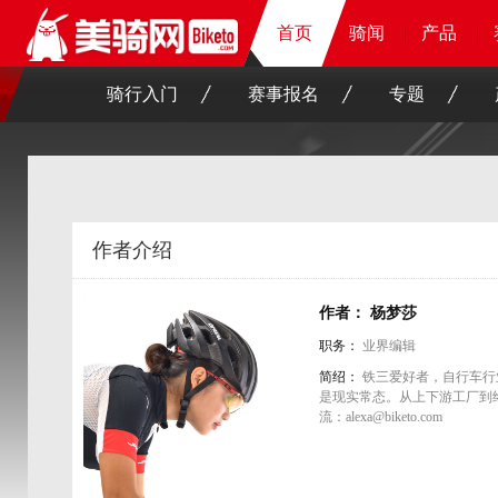
首页
首页
首页
骑闻
骑闻
骑闻
骑闻
产品
产品
产品
产品
骑行入门
赛事报名
专题
作者介绍
作者： 杨梦莎
职务：
业界编辑
简绍：
铁三爱好者，自行车行
是现实常态。从上下游工厂到
流：alexa@biketo.com