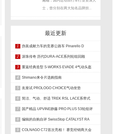
简绍：
国内运动自行车行业资深人
。
士，曾分别在两大知名品牌担...
最近更新
1
伪装成耐力车的竞赛公路车 Pinarello D
2
滚珠传奇 历代DURA-ACE系列轮组回顾
版
3
重返经典造型 S-WORKS EVADE 4气动头盔
4
Shimano来令片选购指南
5
友座试 PROLOGO CHOICE气动坐垫
6
简洁、气动、舒适 TREK RSL LACE系带式
7
国产精品 UPVINE静藤 PRO PLUS 53轮组评
8
编辑的自购自评 SwissStop CATALYST RA
这
9
COLNAGO C72首次亮相！ 赛竞经销商大会