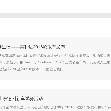
生记——美利达2016欧版车发布
美利达在山东德州太阳谷微排国际酒店举行2016欧版车发布会，现场展出由
心最新设计的Reacto、Scultura、Ride等三大公路车系，以及铁人三项
新碳纤96至尊650B版本，下面就让我们...
6山东德州新车试骑活动
行车品牌美利达，今天在山东德州总部举行2016年欧版车型发布和新车