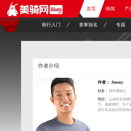
首页
首页
首页
骑闻
骑闻
骑闻
骑闻
产
产
产
产
骑行入门
赛事报名
专题
作者介绍
作者： Jimmy
职务：
特约撰稿人
简绍：
山地车狂热爱
巧、器材维护。为了
自行车运动已经深深