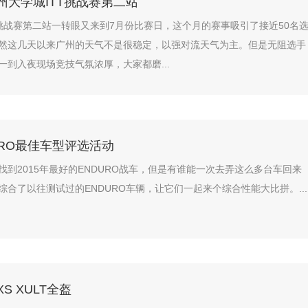
州大学城ITT挑战赛第二站
T挑战赛第二站一转眼又来到7月份比赛日，这个月的赛事吸引了接近50名
然这几天以来广州的天气不是很稳定，以强对流天气为主。但是无阻选手
一到入夜现场竞技气氛浓厚，大家都磨...
DURO最佳车型评选活动
找到2015年最好的ENDURO战车，但是有谁能一次去弄这么多台车回来
综合了以往测试过的ENDURO车辆，让它们一起来个综合性能大比拼。...
S XULT全盔