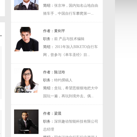
简绍：
张京坤，国内知名山地自由
骑车手，中国自行车攀爬第一...
作者：黄剑平
职务：
前 产品与技术编辑
简绍：
2011年加入BIKETO自行车
网，曾参与《单车圣经》目...
作者：陈洁玲
职务：
特约撰稿人
简绍：
贪玩，希望恶狠狠地把大中
国玩一遍，再玩到境外去。偶...
作者：梁晨
职务：
深圳趣动智能科技有限公司
总经理
试