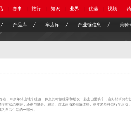
品
品
品
品
赛事
赛事
赛事
赛事
旅行
旅行
旅行
旅行
知识
知识
知识
知识
业界
业界
业界
业界
优选
优选
优选
优选
骑客
骑客
视频
视频
产品库
车店库
产业链信息
美骑+
好者，10余年骑山地车经验，休息的时候经常和朋友一起去山里骑车，喜好钻研骑行
骑车时状态更好，还参与健身、跑步、游泳运动来锻炼体格。多年来坚持自行车运动
成为自己生活的一部分。