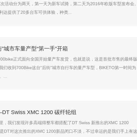
本次活动分为两天，第一天为新车试骑，第二天为2016年欧版车型发布会
达提供了20多台车可供体验，种类...
“后街”城市车量产型“第一手”开箱
，700bike正式面向全国开始量产车发货，也就是说，这是首批市售的最终
们收到700Bike这台“后街”城市自行车的量产车型，BIKETO第一时间为
...
 Swiss XMC 1200 碳纤轮组
，我们发现许多高端得整车都搭配了DT Swiss 新推出的XMC 1200
，但是DT对这次推出的XMC 1200新品闭口不淡，不过幸运的是我们手上有