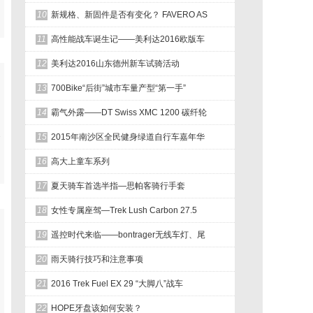
10
新规格、新固件是否有变化？ FAVERO AS
11
高性能战车诞生记——美利达2016欧版车
12
美利达2016山东德州新车试骑活动
13
700Bike“后街”城市车量产型“第一手”
14
霸气外露——DT Swiss XMC 1200 碳纤轮
展
15
2015年南沙区全民健身绿道自行车嘉年华
16
高大上童车系列
17
夏天骑车首选半指—思帕客骑行手套
18
女性专属座驾—Trek Lush Carbon 27.5
19
遥控时代来临——bontrager无线车灯、尾
20
雨天骑行技巧和注意事项
21
2016 Trek Fuel EX 29 “大脚八”战车
22
HOPE牙盘该如何安装？