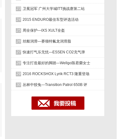
23
卫冕冠军 广州大学城ITT挑战赛第二站
24
2015 ENDURO最佳车型评选活动
25
周全保护—IXS XULT全盔
26
丝般润滑—赛领特氟龙润滑脂
27
快速打气乐无忧—ESSEN CO2充气弹
28
专注打造最好的脚踏—Wellgo陈君榮女士
29
2016 ROCKSHOX Lyrik RCT3 隆重登场
30
丛林中狡兔—Transition Patrol 650B 评