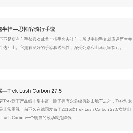
选半指—思帕客骑行手套
下不是所有车手都喜欢戴着全指手套去骑车，所以半指手套就应运而生并
半边江山。它拥有良好的手感和透气性，深受公路和山马玩家欢迎。...
ek Lush Carbon 27.5
牌Trek旗下产品线非常丰富，除了拥有众多经典款山地车之外，Trek对女
常重视，前不久在德国发布了2016款Trek Lush Carbon 27.5女款山
 Lush Carbon一个明显的改动就是降低...