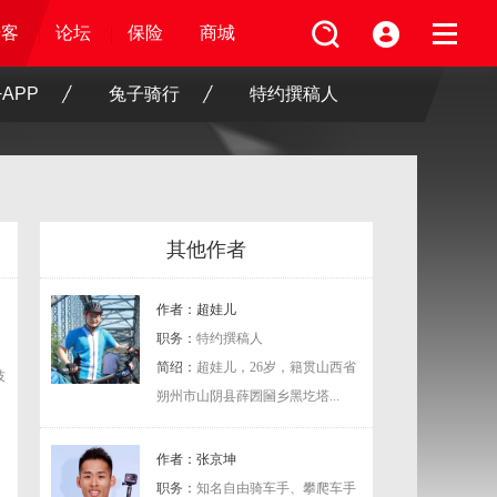
论坛
视频
骑客
骑客
保险
论坛
论坛
论坛
保险
保险
保险
商城
商城
商城
APP
兔子骑行
特约撰稿人
其他作者
作者：超娃儿
职务：
特约撰稿人
简绍：
超娃儿，26岁，籍贯山西省
技
，
朔州市山阴县薛圐圙乡黑圪塔...
作者：张京坤
职务：
知名自由骑车手、攀爬车手