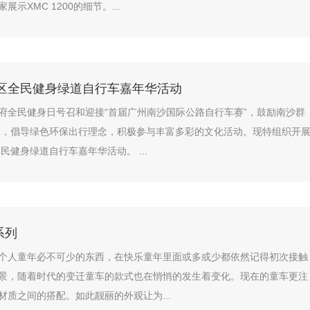
示XMC 1200的细节。...
沙区全民健身绿道自行车嘉年华活动
府全民健身日号召和迎接“首届广州南沙国际公路自行车赛”，鼓励南沙群
体，倡导绿色环保出行理念，积极参与丰富多彩的文化活动。现特组织开
全民健身绿道自行车嘉年华活动。 ...
系列
个人童年必不可少的东西，在快乐童年里面或多或少都依然记得初次接触
景，随着时代的变迁童车的款式也在悄悄的发生着变化。现在的童车更注
材质之间的搭配。如此靓丽的外观让为...