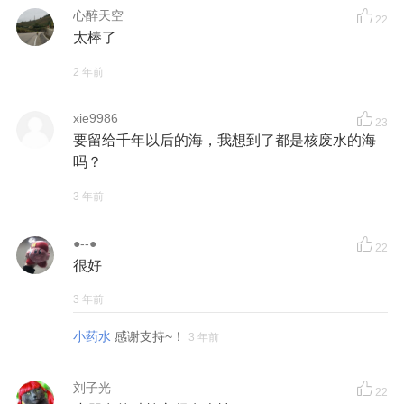
心醉天空
22
太棒了
2 年前
xie9986
23
要留给千年以后的海，我想到了都是核废水的海
吗？
3 年前
●--●
22
很好
3 年前
小药水
感谢支持~！
3 年前
刘子光
22