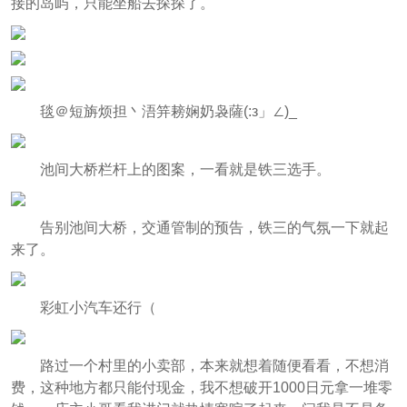
接的岛屿，只能坐船去探探了。
毯＠短旃烦担丶浯笄耪娴奶袅薩(:з」∠)_
池间大桥栏杆上的图案，一看就是铁三选手。
告别池间大桥，交通管制的预告，铁三的气氛一下就起
来了。
彩虹小汽车还行（
路过一个村里的小卖部，本来就想着随便看看，不想消
费，这种地方都只能付现金，我不想破开1000日元拿一堆零