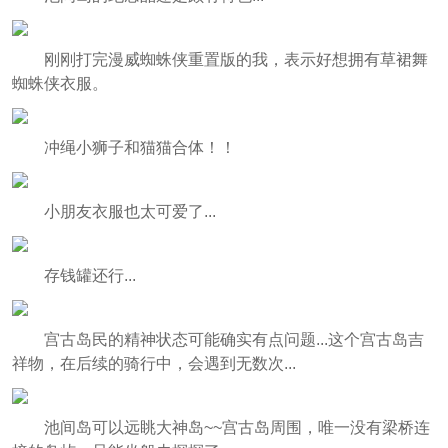
刚刚打完漫威蜘蛛侠重置版的我，表示好想拥有草裙舞
蜘蛛侠衣服。
冲绳小狮子和猫猫合体！！
小朋友衣服也太可爱了...
存钱罐还行...
宫古岛民的精神状态可能确实有点问题...这个宫古岛吉
祥物，在后续的骑行中，会遇到无数次...
池间岛可以远眺大神岛~~宫古岛周围，唯一没有梁桥连