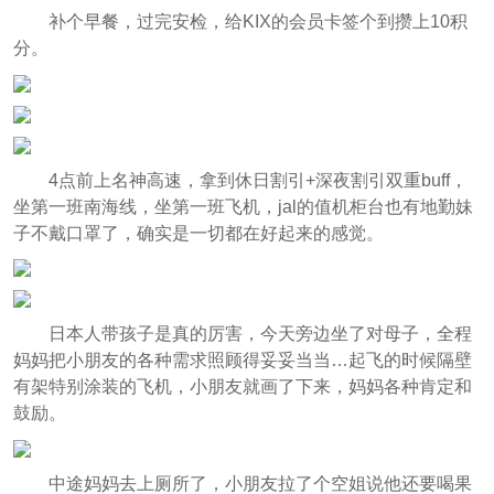
补个早餐，过完安检，给KIX的会员卡签个到攒上10积
分。
4点前上名神高速，拿到休日割引+深夜割引双重buff，
坐第一班南海线，坐第一班飞机，jal的值机柜台也有地勤妹
子不戴口罩了，确实是一切都在好起来的感觉。
日本人带孩子是真的厉害，今天旁边坐了对母子，全程
妈妈把小朋友的各种需求照顾得妥妥当当…起飞的时候隔壁
有架特别涂装的飞机，小朋友就画了下来，妈妈各种肯定和
鼓励。
中途妈妈去上厕所了，小朋友拉了个空姐说他还要喝果