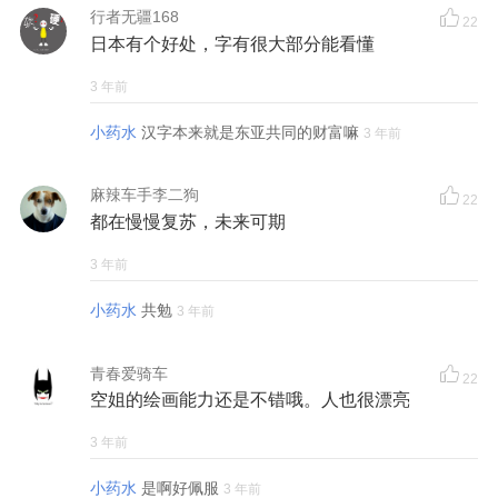
行者无疆168
22
日本有个好处，字有很大部分能看懂
3 年前
小药水
汉字本来就是东亚共同的财富嘛
3 年前
麻辣车手李二狗
22
都在慢慢复苏，未来可期
3 年前
小药水
共勉
3 年前
青春爱骑车
22
空姐的绘画能力还是不错哦。人也很漂亮
3 年前
小药水
是啊好佩服
3 年前