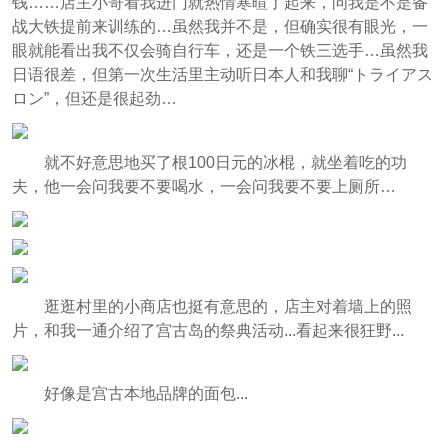
钱……店主小哥看我进门就热情寒暄了起来，问我是不是备
战大铁提前来训练的…虽然我并不是，但确实很有眼光，一
眼就能看出我不仅会骑自行车，还是一个铁三选手…虽然我
日语很差，但第一次生活里主动听日本人和我聊“トライアス
ロン”，但还是很起劲…
就不好意思地买了根100日元的冰棍，就坐着吃的功
夫，他一会问我要不要喝水，一会问我要不要上厕所…
逛逛村里的小商店也挺有意思的，店主对着墙上的照
片，和我一通介绍了宫古岛的祭典活动...看起来很狂野...
好像是宫古本地品牌的面包...