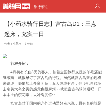
旅行频道
【小药水骑行日志】宫古岛D1：三点
起床，充实一日
作者：小药水
3 年前
行程介绍：
4月初有长住8天的客人，趁着全国旅行支援的羊毛还能
继续薅，就很早订了宫古岛的行程。虽然就宫古岛来的规模
来说说，哪怕加上多良间岛，五天绰绰有余，但飞机再转场
去奄美大岛之类的感觉也很麻烦~~就把宫古岛骑骑透吧，日
本本土的樱花季，去冲绳度假~~
宫古岛对于国内的户外运动爱好者来说，最有名的就是