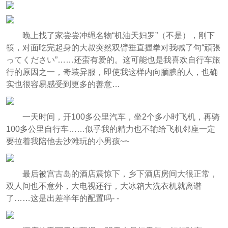
晚上找了家尝尝冲绳名物“机油天妇罗”（不是），刚下
筷，对面吃完起身的大叔突然双臂垂直握拳对我喊了句“頑張
ってください”……还蛮有爱的。这可能也是我喜欢自行车旅
行的原因之一，奇装异服，即使我这样内向腼腆的人，也确
实也很容易感受到更多的善意…
一天时间，开100多公里汽车，坐2个多小时飞机，再骑
100多公里自行车……似乎我的精力也不输给飞机邻座一定
要拉着我陪他去沙滩玩的小男孩~~
最后被宫古岛的酒店震惊下，乡下酒店房间大很正常，
双人间也不意外，大电视还行，大冰箱大洗衣机就离谱
了……这是出差半年的配置吗- -