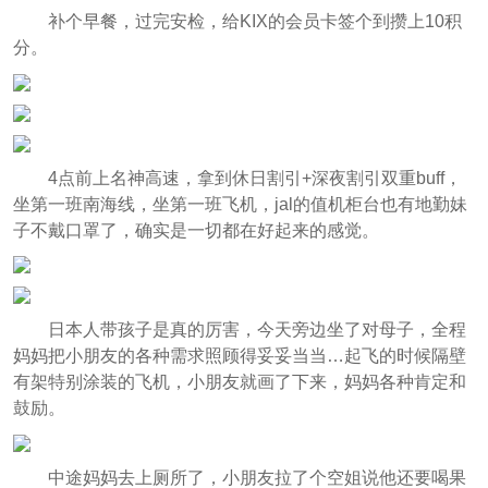
补个早餐，过完安检，给KIX的会员卡签个到攒上10积
分。
4点前上名神高速，拿到休日割引+深夜割引双重buff，
坐第一班南海线，坐第一班飞机，jal的值机柜台也有地勤妹
子不戴口罩了，确实是一切都在好起来的感觉。
日本人带孩子是真的厉害，今天旁边坐了对母子，全程
妈妈把小朋友的各种需求照顾得妥妥当当…起飞的时候隔壁
有架特别涂装的飞机，小朋友就画了下来，妈妈各种肯定和
鼓励。
中途妈妈去上厕所了，小朋友拉了个空姐说他还要喝果