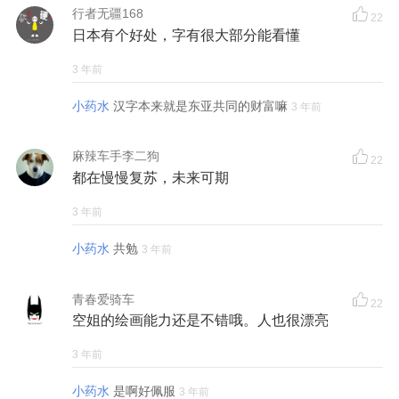
行者无疆168
22
日本有个好处，字有很大部分能看懂
3 年前
小药水
汉字本来就是东亚共同的财富嘛
3 年前
麻辣车手李二狗
22
都在慢慢复苏，未来可期
3 年前
小药水
共勉
3 年前
青春爱骑车
22
空姐的绘画能力还是不错哦。人也很漂亮
3 年前
小药水
是啊好佩服
3 年前