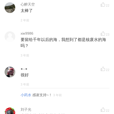
心醉天空
22
太棒了
2 年前
xie9986
23
要留给千年以后的海，我想到了都是核废水的海
吗？
3 年前
●--●
22
很好
3 年前
小药水
感谢支持~！
3 年前
刘子光
22