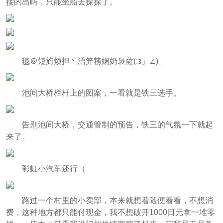
接的岛屿，只能坐船去探探了。
毯＠短旃烦担丶浯笄耪娴奶袅薩(:з」∠)_
池间大桥栏杆上的图案，一看就是铁三选手。
告别池间大桥，交通管制的预告，铁三的气氛一下就起
来了。
彩虹小汽车还行（
路过一个村里的小卖部，本来就想着随便看看，不想消
费，这种地方都只能付现金，我不想破开1000日元拿一堆零