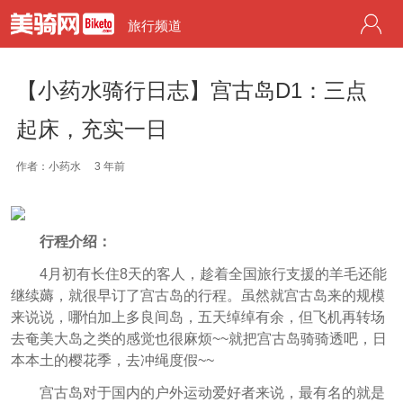
旅行频道
【小药水骑行日志】宫古岛D1：三点
起床，充实一日
作者：小药水
3 年前
行程介绍：
4月初有长住8天的客人，趁着全国旅行支援的羊毛还能
继续薅，就很早订了宫古岛的行程。虽然就宫古岛来的规模
来说说，哪怕加上多良间岛，五天绰绰有余，但飞机再转场
去奄美大岛之类的感觉也很麻烦~~就把宫古岛骑骑透吧，日
本本土的樱花季，去冲绳度假~~
宫古岛对于国内的户外运动爱好者来说，最有名的就是