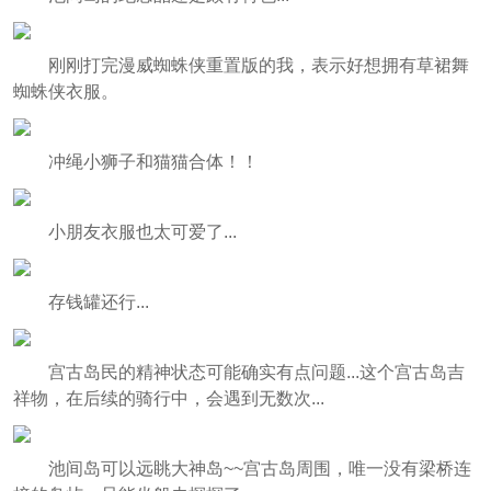
刚刚打完漫威蜘蛛侠重置版的我，表示好想拥有草裙舞
蜘蛛侠衣服。
冲绳小狮子和猫猫合体！！
小朋友衣服也太可爱了...
存钱罐还行...
宫古岛民的精神状态可能确实有点问题...这个宫古岛吉
祥物，在后续的骑行中，会遇到无数次...
池间岛可以远眺大神岛~~宫古岛周围，唯一没有梁桥连