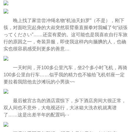
晚上找了家尝尝冲绳名物“机油天妇罗”（不是），刚下
筷，对面吃完起身的大叔突然双臂垂直握拳对我喊了句“頑張
ってください”……还蛮有爱的。这可能也是我喜欢自行车旅
行的原因之一，奇装异服，即使我这样内向腼腆的人，也确
实也很容易感受到更多的善意…
一天时间，开100多公里汽车，坐2个多小时飞机，再骑
100多公里自行车……似乎我的精力也不输给飞机邻座一定
要拉着我陪他去沙滩玩的小男孩~~
最后被宫古岛的酒店震惊下，乡下酒店房间大很正常，
双人间也不意外，大电视还行，大冰箱大洗衣机就离谱
了……这是出差半年的配置吗- -