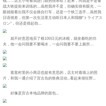
钱……店主小哥看我进门就热情寒暄了起来，问我是不是备
战大铁提前来训练的…虽然我并不是，但确实很有眼光，一
眼就能看出我不仅会骑自行车，还是一个铁三选手…虽然我
日语很差，但第一次生活里主动听日本人和我聊“トライアス
ロン”，但还是很起劲…
就不好意思地买了根100日元的冰棍，就坐着吃的功
夫，他一会问我要不要喝水，一会问我要不要上厕所…
逛逛村里的小商店也挺有意思的，店主对着墙上的照
片，和我一通介绍了宫古岛的祭典活动...看起来很狂野...
好像是宫古本地品牌的面包...