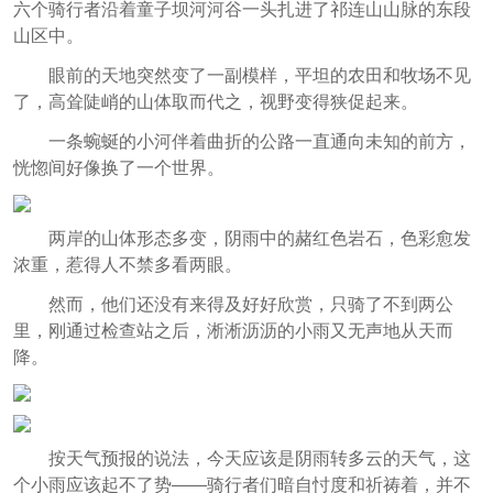
六个骑行者沿着童子坝河河谷一头扎进了祁连山山脉的东段
山区中。
眼前的天地突然变了一副模样，平坦的农田和牧场不见
了，高耸陡峭的山体取而代之，视野变得狭促起来。
一条蜿蜒的小河伴着曲折的公路一直通向未知的前方，
恍惚间好像换了一个世界。
两岸的山体形态多变，阴雨中的赭红色岩石，色彩愈发
浓重，惹得人不禁多看两眼。
然而，他们还没有来得及好好欣赏，只骑了不到两公
里，刚通过检查站之后，淅淅沥沥的小雨又无声地从天而
降。
按天气预报的说法，今天应该是阴雨转多云的天气，这
个小雨应该起不了势——骑行者们暗自忖度和祈祷着，并不