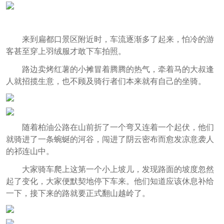
来到扁都口景区附近时，车流逐渐多了起来，怕冷的游
客甚至穿上羽绒服才敢下车拍照。
路边卖烤红薯的小摊冒着腾腾的热气，牵着马的大叔逢
人就招揽生意，也不顾及骑行者们本来就有自己的坐骑。
随着柏油公路在山前折了一个弯又连着一个起伏，他们
就骑进了一条蜿蜒的河谷，闯进了阴云密布而愈发凉意袭人
的祁连山中。
大家骑车爬上这第一个小上坡儿，发现路面的坡度忽然
起了变化，大家便默契地停下车来。他们知道应该休息补给
一下，接下来的路就要正式翻山越岭了。