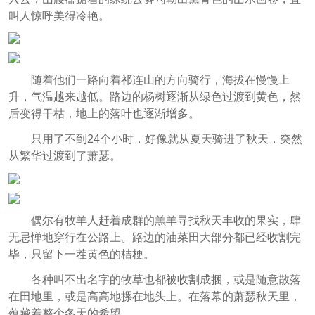
叫人惊呼美得冷艳。
随着他们一路向着祁连山的方向骑行，海拔在慢慢上
升，气温越来越低。路边的杨树逐渐从绿色过渡到黄色，然
后变得干枯，地上的落叶也逐渐增多。
只用了不到24个小时，好像就从夏天骑进了秋天，突然
从繁华过渡到了萧瑟。
偶尔有牧羊人赶着成群的羔羊寻找秋天丰收的果实，肆
无忌惮地穿行在公路上。路边的油菜田大部分都已经收割完
毕，只留下一茬黄色的桔梗。
各种叫不出名字的牧草也都被收割成捆，或是随意散落
在田地里，或是高高地摞在地头上。在落幕的萧瑟秋天里，
蕴藏着整个冬天的希望。