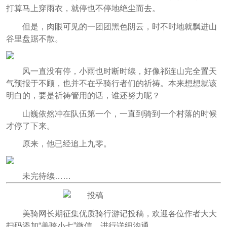
打算马上穿雨衣，就停也不停地绝尘而去。
但是，肉眼可见的一团团黑色阴云，时不时地就飘进山
谷里盘踞不散。
风一直没有停，小雨也时断时续，好像祁连山完全置天
气预报于不顾，也并不在乎骑行者们的祈祷。本来想想就该
明白的，要是祈祷管用的话，谁还努力呢？
山巍依然冲在队伍第一个，一直到骑到一个村落的时候
才停了下来。
原来，他已经追上九零。
未完待续……
美骑网长期征集优质骑行游记投稿，欢迎各位作者大大
扫码添加“美骑小七”微信，进行详细沟通。