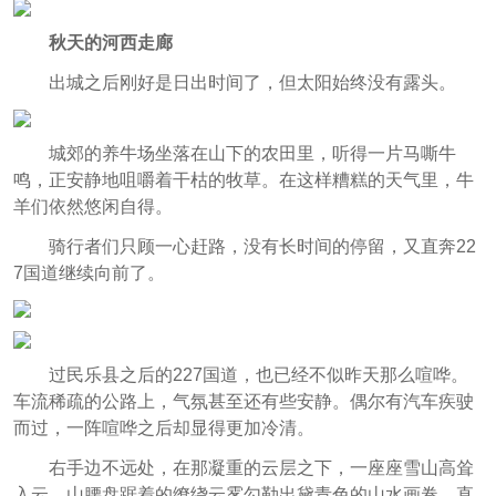
秋天的河西走廊
出城之后刚好是日出时间了，但太阳始终没有露头。
城郊的养牛场坐落在山下的农田里，听得一片马嘶牛
鸣，正安静地咀嚼着干枯的牧草。在这样糟糕的天气里，牛
羊们依然悠闲自得。
骑行者们只顾一心赶路，没有长时间的停留，又直奔22
7国道继续向前了。
过民乐县之后的227国道，也已经不似昨天那么喧哗。
车流稀疏的公路上，气氛甚至还有些安静。偶尔有汽车疾驶
而过，一阵喧哗之后却显得更加冷清。
右手边不远处，在那凝重的云层之下，一座座雪山高耸
入云，山腰盘踞着的缭绕云雾勾勒出黛青色的山水画卷，直