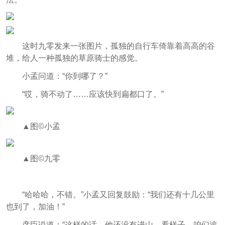
这时九零发来一张图片，孤独的自行车倚靠着高高的谷
堆，给人一种孤独的草原骑士的感觉。
小孟问道：“你到哪了？”
“哎，骑不动了……应该快到扁都口了。”
▲图©小孟
▲图©九零
“哈哈哈，不错。”小孟又回复鼓励：“我们还有十几公里
也到了，加油！”
彦臣说道：“这样的话，他还没有进山。看样子，咱们追