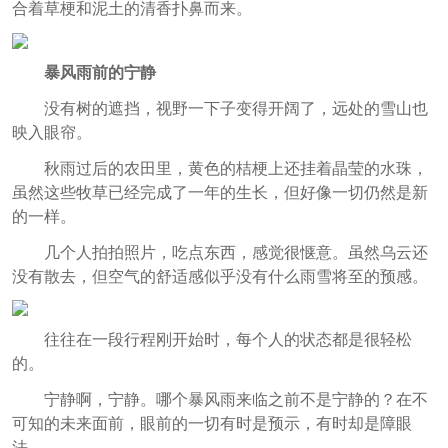
合着草梗和泥土的清香扑鼻而来。
暴风雨前的宁静
没有树的遮挡，视野一下子变得开阔了，远处的雪山也
映入眼帘。
秋雨过后的农田里，黄色的桔梗上还挂着晶莹的水珠，
虽然这些牧草已经完成了一年的生长，但好像一切仍然是新
的一样。
几个人拍拍照片，吃点东西，感觉很惬意。虽然乌云还
没有散去，但空气的舒适感似乎没有什么雨雪将至的预感。
往往在一段行程刚开始时，每个人的状态都是很轻松
的。
宁静啊，宁静。哪个暴风雨来临之前不是宁静的？在不
可知的未来面前，眼前的一切有时是预示，有时却是障眼
法。