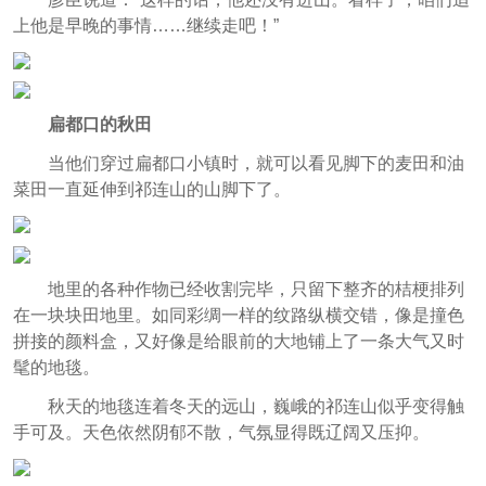
上他是早晚的事情……继续走吧！”
扁都口的秋田
当他们穿过扁都口小镇时，就可以看见脚下的麦田和油
菜田一直延伸到祁连山的山脚下了。
地里的各种作物已经收割完毕，只留下整齐的桔梗排列
在一块块田地里。如同彩绸一样的纹路纵横交错，像是撞色
拼接的颜料盒，又好像是给眼前的大地铺上了一条大气又时
髦的地毯。
秋天的地毯连着冬天的远山，巍峨的祁连山似乎变得触
手可及。天色依然阴郁不散，气氛显得既辽阔又压抑。