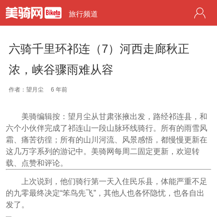
旅行频道
六骑千里环祁连（7）河西走廊秋正
浓，峡谷骤雨难从容
作者：望月尘
6 年前
美骑编辑按：望月尘从甘肃张掖出发，路经祁连县，和
六个小伙伴完成了祁连山一段山脉环线骑行。所有的雨雪风
霜、痛苦彷徨；所有的山川河流、风景感悟，都慢慢更新在
这几万字系列的游记中。美骑网每周二固定更新，欢迎转
载、点赞和评论。
上次说到，他们骑行第一天入住民乐县，体能严重不足
的九零最终决定“笨鸟先飞”，其他人也各怀隐忧，也各自出
发了。