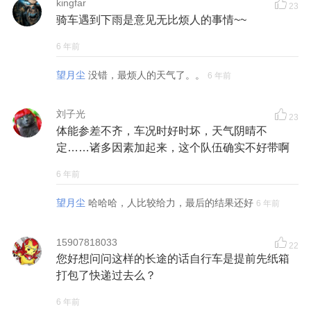
kingfar
23
骑车遇到下雨是意见无比烦人的事情~~
6 年前
望月尘
没错，最烦人的天气了。。
6 年前
刘子光
23
体能参差不齐，车况时好时坏，天气阴晴不
定……诸多因素加起来，这个队伍确实不好带啊
6 年前
望月尘
哈哈哈，人比较给力，最后的结果还好
6 年前
15907818033
22
您好想问问这样的长途的话自行车是提前先纸箱
打包了快递过去么？
6 年前