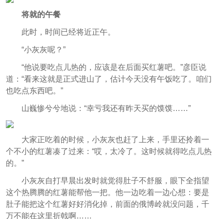
将就的午餐
此时，时间已经将近正午。
“小灰灰呢？”
“他说要吃点儿热的，应该是在后面买红薯吧。”彦臣说
道：“看来这就是正式进山了，估计今天没有午饭吃了。咱们
也吃点东西吧。”
山巍惨兮兮地说：“幸亏我还有昨天买的馍馍……”
大家正吃着的时候，小灰灰也赶了上来，手里还拎着一
个不小的红薯凑了过来：“哎，太冷了。这时候就得吃点儿热
的。”
小灰灰自打早晨出发时就觉得肚子不舒服，眼下全指望
这个热腾腾的红薯能帮他一把。他一边吃着一边心想：要是
肚子能把这个红薯好好消化掉，前面的俄博岭就没问题，千
万不能在这里折戟啊……