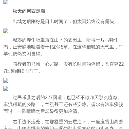
秋天的河西走廊
出城之后刚好是日出时间了，但太阳始终没有露头。
城郊的养牛场坐落在山下的农田里，听得一片马嘶牛
鸣，正安静地咀嚼着干枯的牧草。在这样糟糕的天气里，牛
羊们依然悠闲自得。
骑行者们只顾一心赶路，没有长时间的停留，又直奔22
7国道继续向前了。
过民乐县之后的227国道，也已经不似昨天那么喧哗。
车流稀疏的公路上，气氛甚至还有些安静。偶尔有汽车疾驶
而过，一阵喧哗之后却显得更加冷清。
右手边不远处，在那凝重的云层之下，一座座雪山高耸
入云，山腰盘踞着的缭绕云雾勾勒出黛青色的山水画卷，直