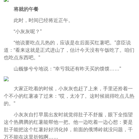
将就的午餐
此时，时间已经将近正午。
“小灰灰呢？”
“他说要吃点儿热的，应该是在后面买红薯吧。”彦臣说
道：“看来这就是正式进山了，估计今天没有午饭吃了。咱们
也吃点东西吧。”
山巍惨兮兮地说：“幸亏我还有昨天买的馍馍……”
大家正吃着的时候，小灰灰也赶了上来，手里还拎着一
个不小的红薯凑了过来：“哎，太冷了。这时候就得吃点儿热
的。”
小灰灰自打早晨出发时就觉得肚子不舒服，眼下全指望
这个热腾腾的红薯能帮他一把。他一边吃着一边心想：要是
肚子能把这个红薯好好消化掉，前面的俄博岭就没问题，千
万不能在这里折戟啊……