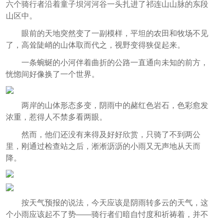
六个骑行者沿着童子坝河河谷一头扎进了祁连山山脉的东段
山区中。
眼前的天地突然变了一副模样，平坦的农田和牧场不见
了，高耸陡峭的山体取而代之，视野变得狭促起来。
一条蜿蜒的小河伴着曲折的公路一直通向未知的前方，
恍惚间好像换了一个世界。
两岸的山体形态多变，阴雨中的赭红色岩石，色彩愈发
浓重，惹得人不禁多看两眼。
然而，他们还没有来得及好好欣赏，只骑了不到两公
里，刚通过检查站之后，淅淅沥沥的小雨又无声地从天而
降。
按天气预报的说法，今天应该是阴雨转多云的天气，这
个小雨应该起不了势——骑行者们暗自忖度和祈祷着，并不