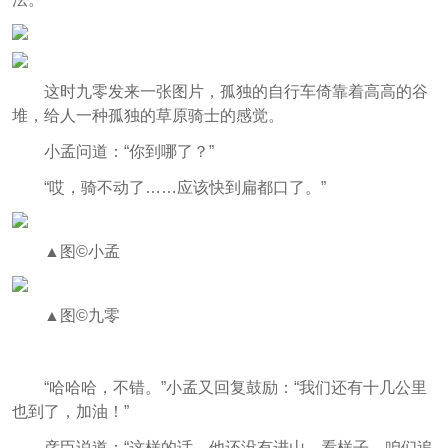
这时九零发来一张图片，孤独的自行车倚靠着高高的谷
堆，给人一种孤独的草原骑士的感觉。
小孟问道：“你到哪了？”
“哎，骑不动了……应该快到扁都口了。”
▲图©小孟
▲图©九零
“哈哈哈，不错。”小孟又回复鼓励：“我们还有十几公里
也到了，加油！”
彦臣说道：“这样的话，他还没有进山。看样子，咱们追