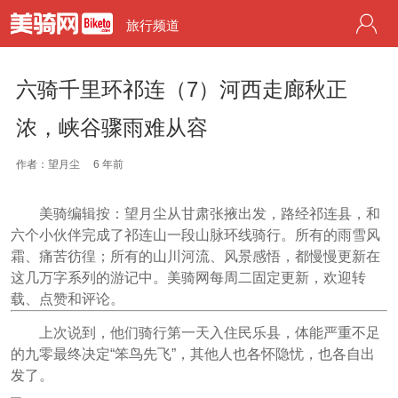
旅行频道
六骑千里环祁连（7）河西走廊秋正
浓，峡谷骤雨难从容
作者：望月尘
6 年前
美骑编辑按：望月尘从甘肃张掖出发，路经祁连县，和
六个小伙伴完成了祁连山一段山脉环线骑行。所有的雨雪风
霜、痛苦彷徨；所有的山川河流、风景感悟，都慢慢更新在
这几万字系列的游记中。美骑网每周二固定更新，欢迎转
载、点赞和评论。
上次说到，他们骑行第一天入住民乐县，体能严重不足
的九零最终决定“笨鸟先飞”，其他人也各怀隐忧，也各自出
发了。