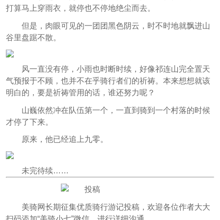
打算马上穿雨衣，就停也不停地绝尘而去。
但是，肉眼可见的一团团黑色阴云，时不时地就飘进山
谷里盘踞不散。
风一直没有停，小雨也时断时续，好像祁连山完全置天
气预报于不顾，也并不在乎骑行者们的祈祷。本来想想就该
明白的，要是祈祷管用的话，谁还努力呢？
山巍依然冲在队伍第一个，一直到骑到一个村落的时候
才停了下来。
原来，他已经追上九零。
未完待续……
美骑网长期征集优质骑行游记投稿，欢迎各位作者大大
扫码添加“美骑小七”微信，进行详细沟通。