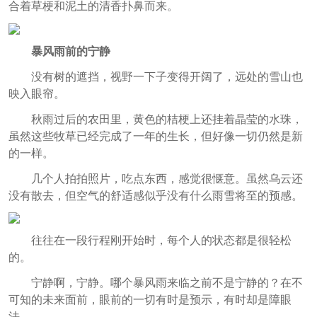
合着草梗和泥土的清香扑鼻而来。
暴风雨前的宁静
没有树的遮挡，视野一下子变得开阔了，远处的雪山也
映入眼帘。
秋雨过后的农田里，黄色的桔梗上还挂着晶莹的水珠，
虽然这些牧草已经完成了一年的生长，但好像一切仍然是新
的一样。
几个人拍拍照片，吃点东西，感觉很惬意。虽然乌云还
没有散去，但空气的舒适感似乎没有什么雨雪将至的预感。
往往在一段行程刚开始时，每个人的状态都是很轻松
的。
宁静啊，宁静。哪个暴风雨来临之前不是宁静的？在不
可知的未来面前，眼前的一切有时是预示，有时却是障眼
法。