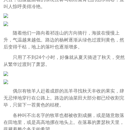
叫人惊呼美得冷艳。
随着他们一路向着祁连山的方向骑行，海拔在慢慢上
升，气温越来越低。路边的杨树逐渐从绿色过渡到黄色，然
后变得干枯，地上的落叶也逐渐增多。
只用了不到24个小时，好像就从夏天骑进了秋天，突然
从繁华过渡到了萧瑟。
偶尔有牧羊人赶着成群的羔羊寻找秋天丰收的果实，肆
无忌惮地穿行在公路上。路边的油菜田大部分都已经收割完
毕，只留下一茬黄色的桔梗。
各种叫不出名字的牧草也都被收割成捆，或是随意散落
在田地里，或是高高地摞在地头上。在落幕的萧瑟秋天里，
蕴藏着整个冬天的希望。