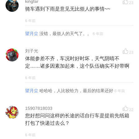
kingfar
23
骑车遇到下雨是意见无比烦人的事情~~
6 年前
望月尘
没错，最烦人的天气了。。
6 年前
刘子光
23
体能参差不齐，车况时好时坏，天气阴晴不
定……诸多因素加起来，这个队伍确实不好带啊
6 年前
望月尘
哈哈哈，人比较给力，最后的结果还好
6 年前
15907818033
22
您好想问问这样的长途的话自行车是提前先纸箱
打包了快递过去么？
6 年前