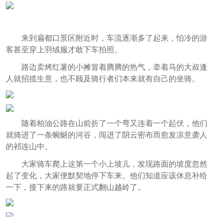
来到扁都口景区附近时，车流逐渐多了起来，怕冷的游
客甚至穿上羽绒服才敢下车拍照。
路边卖烤红薯的小摊冒着腾腾的热气，牵着马的大叔逢
人就招揽生意，也不顾及骑行者们本来就有自己的坐骑。
随着柏油公路在山前折了一个弯又连着一个起伏，他们
就骑进了一条蜿蜒的河谷，闯进了阴云密布而愈发凉意袭人
的祁连山中。
大家骑车爬上这第一个小上坡儿，发现路面的坡度忽然
起了变化，大家便默契地停下车来。他们知道应该休息补给
一下，接下来的路就要正式翻山越岭了。