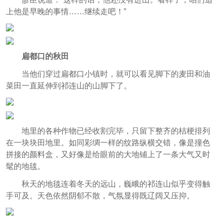
上他是早晚的事情……继续走吧！”
扁都口的秋田
当他们穿过扁都口小镇时，就可以看见脚下的麦田和油
菜田一直延伸到祁连山的山脚下了。
地里的各种作物已经收割完毕，只留下整齐的桔梗排列
在一块块田地里。如同彩绸一样的纹路纵横交错，像是撞色
拼接的颜料盒，又好像是给眼前的大地铺上了一条大气又时
髦的地毯。
秋天的地毯连着冬天的远山，巍峨的祁连山似乎变得触
手可及。天色依然阴郁不散，气氛显得既辽阔又压抑。