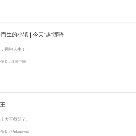
生的小镇 | 今天“趣”哪骑
车，拥抱人生！！
作者：环骑中国
大王
的山大王截胡了。
作者：Unknownx