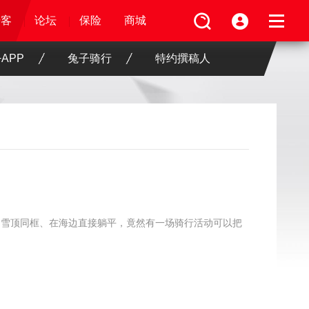
论坛
视频
骑客
骑客
保险
论坛
论坛
论坛
保险
保险
保险
商城
商城
商城
APP
兔子骑行
特约撰稿人
山雪顶同框、在海边直接躺平，竟然有一场骑行活动可以把