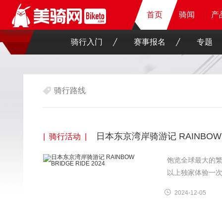
首页
首页
首页
骑闻
骑闻
骑闻
骑闻
产
产
产
产
骑行入门
赛事报名
专题
骑行路线
日本东京湾岸骑游记 RAINBOW BR
| 骑行活动 |
饱览全球最大的
以上独家体验一
2024-12-05