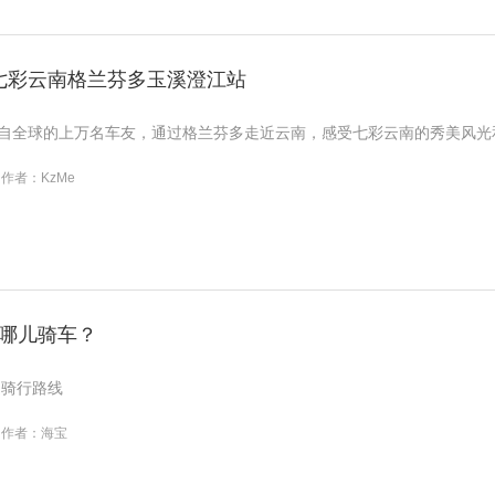
3七彩云南格兰芬多玉溪澄江站
来自全球的上万名车友，通过格兰芬多走近云南，感受七彩云南的秀美风光
作者：KzMe
哪儿骑车？
途骑行路线
作者：海宝