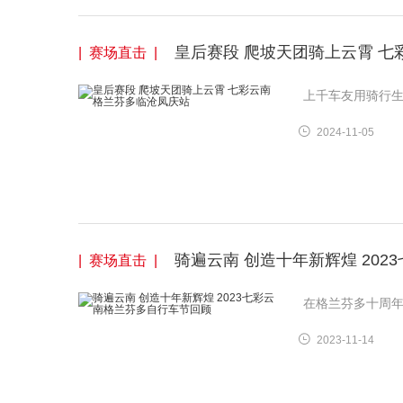
皇后赛段 爬坡天团骑上云霄 
| 赛场直击 |
上千车友用骑行生
2024-11-05
骑遍云南 创造十年新辉煌 20
| 赛场直击 |
在格兰芬多十周
2023-11-14