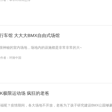
作者：单车环球钟思伟
自行车馆 大大大BMX自由式场馆
个很神秘的室内场地，场地内的设施都是非常非常的大~
作者：环骑中国
ARK极限运动场 疯狂的老爸
福呢？疫情期间，各大场地不开放，老爸为了孩子研究建设BMX公园够