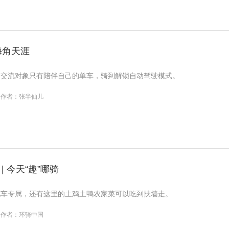
海角天涯
的交流对象只有陪伴自己的单车，骑到解锁自动驾驶模式。
作者：张半仙儿
 今天“趣”哪骑
地车专属，还有这里的土鸡土鸭农家菜可以吃到扶墙走。
作者：环骑中国