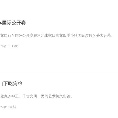
车国际公开赛
21富龙自行车国际公开赛在河北张家口富龙四季小镇国际度假区盛大开幕。
作者：KzMe
雪山下吃狗粮
自然鬼斧神工。千古文明，民间艺术悠久史篇。
作者：灰豁