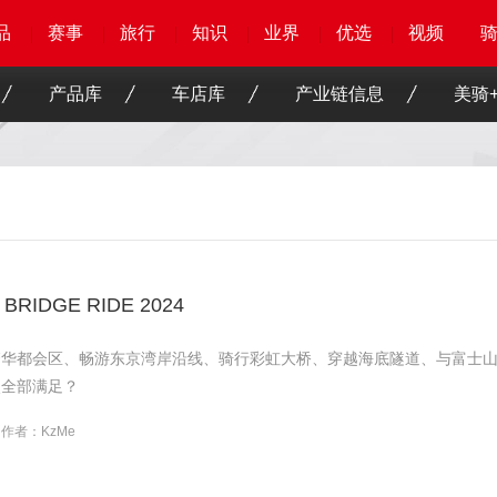
品
品
品
品
赛事
赛事
赛事
赛事
旅行
旅行
旅行
旅行
知识
知识
知识
知识
业界
业界
业界
业界
优选
优选
优选
优选
骑客
骑客
视频
视频
产品库
车店库
产业链信息
美骑+
IDGE RIDE 2024
繁华都会区、畅游东京湾岸沿线、骑行彩虹大桥、穿越海底隧道、与富士
次全部满足？
作者：KzMe