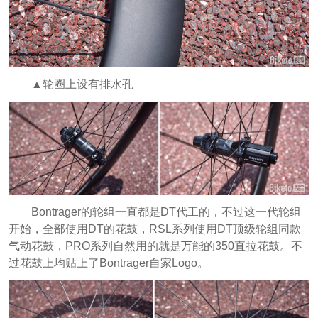
▲轮圈上设有排水孔
Bontrager的轮组一直都是DT代工的，不过这一代轮组
开始，全部使用DT的花鼓，RSL系列使用DT顶级轮组同款
气动花鼓，PRO系列自然用的就是万能的350直拉花鼓。不
过花鼓上均贴上了Bontrager自家Logo。