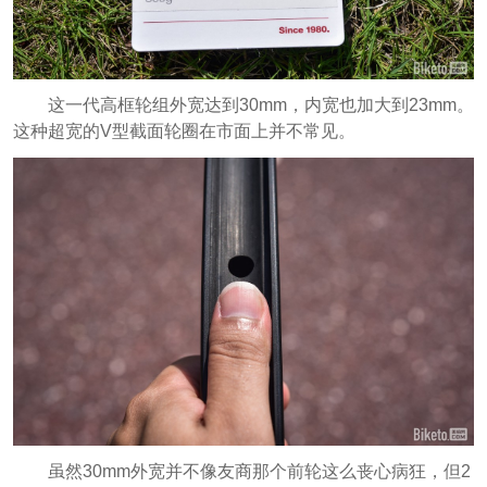
这一代高框轮组外宽达到30mm，内宽也加大到23mm。
这种超宽的V型截面轮圈在市面上并不常见。
虽然30mm外宽并不像友商那个前轮这么丧心病狂，但2