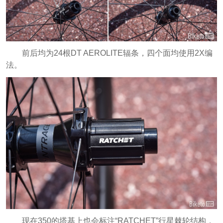
前后均为24根DT AEROLITE辐条，四个面均使用2X编
法。
现在350的塔基上也会标注“RATCHET”行星棘轮结构，