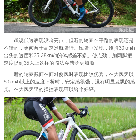
虽说低速表现没啥亮点，但新的轮圈在平路的表现还是
不错的，更倾向于高速巡航骑行。试骑中发现，维持30km/h
出头的速度和35-38km/h的体感差不多。使点劲，加两脚把
速度提到35以上这样的骑法会感觉更加顺。
新的轮圈截面在面对侧风时表现比较优秀，在大风天以
50km/h以上的速度下桥时，安定感很强，没有明显发飘的感
觉。在大风天里的操控表现可以给个好评。