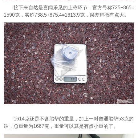
接下来自然是喜闻乐见的上称环节，官方号称725+865=
1590克，实称738.5+875.4=1613.9克，误差稍微有点大。
1614克还是不含胎垫的重量，加上一对普通胎垫53克的
话，总重量为1667克，重量可以算是有点小重的了。