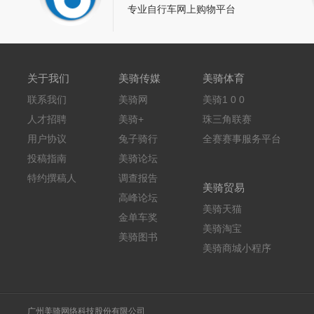
专业自行车网上购物平台
关于我们
美骑传媒
美骑体育
联系我们
美骑网
美骑1 0 0
人才招聘
美骑+
珠三角联赛
用户协议
兔子骑行
全赛赛事服务平台
投稿指南
美骑论坛
特约撰稿人
调查报告
美骑贸易
高峰论坛
美骑天猫
金单车奖
美骑淘宝
美骑图书
美骑商城小程序
广州美骑网络科技股份有限公司