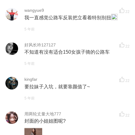
wangyue9
22
我一直感觉公路车反装把立看着特别别扭
5 年前
好风长吟127127
22
不知道有没有适合150女孩子骑的公路车
5 年前
kingfar
22
要拉妹子入坑，就要靠颜值了~
5 年前
用两轮丈量大地777
22
封面的小姐姐图呢?