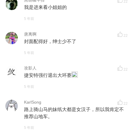
黑胡椒牛排
22
我是进来看小姐姐的
5 年前
唐离啊
22
封面配得好，绅士少不了
5 年前
攻影人
22
捷安特强行退出大环赛
5 年前
KarlSong
22
路上骑山马的妹纸大都是女汉子，所以我肯定不
推荐山地车。
5 年前