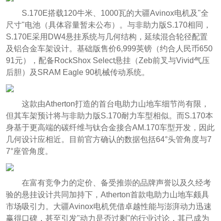
S.170E搭载120牛米、1000瓦的大疆Avinox电机及"全
尺寸"电池（具体容量暂未公布）。与非助力版S.170相同，
S.170E采用DW4悬挂系统与几何结构，延续混合轮径配置
及铝合金车架设计。基础版售价6,999英镑（约合人民币650
91元），配备RockShox Select悬挂（Zeb前叉与Vivid气压
后胆）及SRAM Eagle 90机械传动系统。
这款由Atherton打造的首台电助力山地车细节尚有限，
但其车架预计将与非助力版S.170耐力车型相似。而S.170本
身基于更高端的碳纤维与钛合金接合AM.170车型开发，因此
几何设计应相近。目前官方确认的数据包括64°头管角度与7
7°座管角度。
在富有竞争力的定价、备受推崇的品牌声誉以及久经考
验的悬挂设计共同加持下，Atherton首款电助力山地车颇具
市场吸引力。大疆Avinox电机凭借卓越性能与澎湃动力迅速
赢得口碑，甚至引发"动力是否过剩"的行业讨论，其已成为