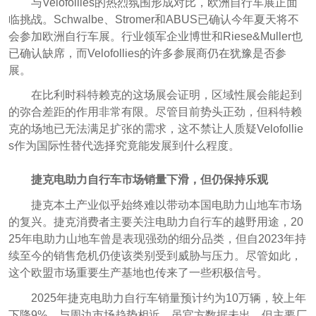
与Velofollies的热烈氛围形成对比，欧洲自行车展正面
临挑战。Schwalbe、Stromer和ABUS已确认今年夏天将不
会参加欧洲自行车展。行业领军企业博世和Riese&Muller也
已确认缺席，而Velofollies的许多参展商仍在犹豫是否参
展。
在比利时科特赖克的这场展会证明，区域性展会能起到
的弥合差距的作用非常有限。尽管目前势头正劲，但科特赖
克的场地已无法满足扩张的需求，这不禁让人质疑Velofollie
s作为国际性替代选择究竟能发展到什么
程度。
捷克电助力自行车市场销量下滑，但仍保持乐观
捷克本土产业似乎始终难以带动本国电助力山地车市场
的复兴。捷克消费者主要关注电助力自行车的越野用途，20
25年电助力山地车曾是表现强劲的细分品类，但自2023年持
续至今的销售危机仍使该类别受到威胁与压力。尽管如此，
这个欧盟市场重要生产基地也传来了一些积极信号。
2025年捷克电助力自行车销量预计约为10万辆，较上年
下降9%，与周边市场趋势相近。虽官方数据未出，但主要厂