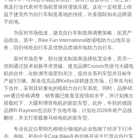
商及行业代表对市场前景保持谨慎乐观。这在一定程度上得
益于捷克作为自行车制造基地的传统，许多国际知名品牌源
于此地。
为应对市场低迷，捷克自行车制造商调整策略，拓宽产
品组合。其中，Bike Fun International收缩电助力山地车业
务，回归传统自行车及优势品类城市电助力自行车。
面对市场竞争，部分捷克制造商选择拓宽业务，而另一
些则通过技术创新寻求突破。捷克品牌Crussis凭借与大疆电
机的合作，在欧洲市场受到关注，提供全系列车型并目标年
产超5万辆。斯洛伐克品牌Kellys深耕捷克市场，已率先与松
下合作，采用其轻量化的电助力自行车系统。同时，品牌4E
ver通过价格调整，销售额已恢复至疫情前水平，并计划推出
搭载松下、大疆和博世电机的新款车型。此外，年轻的德国
品牌R-Raymon也活跃于当地市场，计划在2026年将产品线
翻倍，并主打搭载雅马哈电机的新车型。
专业化定位帮助扎根细分领域的企业抵御了经济下行冲
击。例如，初创企业Cink Bike在布拉格开设主打货运自行车