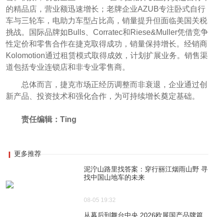
的精品店，营业额迅速增长；老牌企业AZUB专注卧式自行
车与三轮车，电助力车型占比高，销量提升但面临美国关税
挑战。国际品牌如Bulls、Corratec和Riese&Muller凭借竞争
性定价和零售合作在捷克取得成功，销量保持增长。经销商
Kolomotion通过租赁模式取得成效，计划扩展业务。销售渠
道包括专业连锁店和非专业零售商。
总体而言，捷克市场正经历调整而非衰退，企
业通过创
新产品、投资技术和强化合作，为可持续增长奠定基础。
责任编辑：Ting
更多推荐
泥泞山路里找答案：穿行丽江烟雨山野 寻
找中国山地车的未来
08-05 19:32
从幕后到舞台中央 2026欧展国产品牌篇