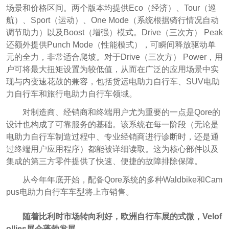
场景和价格区间。两个版本均提供Eco（经济）、Tour（巡
航）、Sport（运动）、One Mode（系统根据骑行情况自动
调节助力）以及Boost（增强）模式。Drive（三次方） Peak
还额外提供Punch Mode（性能模式），可瞬间释放驱动单
元的全力，非常适合爬坡。对于Drive（三次方） Power，用
户可将最大扭矩设置为较低值，从而在广泛的应用场景中实
现与内变速花鼓的兼容，包括货运电助力自行车、SUV电助
力自行车和旅行电助力自行车领域。
对制造商、经销商和终端用户尤为重要的一点是Qore的
设计也构成了可靠服务的基础。该系统在每一阶段（无论是
电助力自行车制造过程中、专业经销商进行诊断时，还是通
过终端用户应用程序）都能被详细读取。这为核心部件以及
集成的第三方零件提供了快速、便捷的故障排除保障。
从今年年底开始，配备Qore系统的
多种Waldbike和Cam
pus电助力自行车车型将上市销售。
随着比利时市场转向利好，欧洲自行车展的式微，Velof
ollies展会蓬勃发展