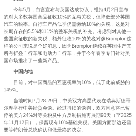
今年5月，白宫宣布与英国达成协议，维持4月2日宣布
的对大多数英国商品征收10%的互惠关税，但降低部分英国
汽车的税率。自行车产品似乎仍需缴纳10%的关税，这是对
长期存在的5.5%和11%的整车关税的补充。考虑到对其他一
些国家征收的新关税，额外征收10%的关税对像Brompton这
样的公司来说是个好消息，因为Brompton继续在英国生产其
所有折叠自行车和电助力自行车，并于今年春季专门针对美
国市场推出了一些新产品。
中国内地
目前，对中国商品的互惠税率为10%，低于此前威胁的
145%。
当地时间7月28-29日，中美双方高层代表在瑞典斯德哥
尔摩举行中美经贸会谈。经过持续的谈判，
双方同意将已暂
停的美方24%对等关税及中方反制措施再展期90天（至2025
年11月12日），保留现有10%基础关税。
美国方面那边还需
要等特朗普总统确认和做最终的决定。