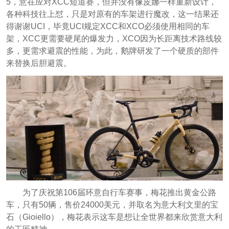
5，意在应对XCC短道赛，但并没有像皮娜一样重新设计，
各种科技往上怼，只是对原有的车架进行魔改，这一结果还
得谢谢UCI，毕竟UCI规定XCC和XCO必须使用相同的车
架，XCC更需要硬尾的爆发力，XCO因为长距离技术路线较
多，更需求避震的性能，为此，鹅牌研发了一个硬质的部件
来替换后胆避震。
为了庆祝第106届环意自行车赛事，梅花推出黄金公路
车，只有50辆，售价24000美元，并取名为意大利文里的宝
石（Gioiello），梅花表示这车是想让全世界都来欣赏意大利