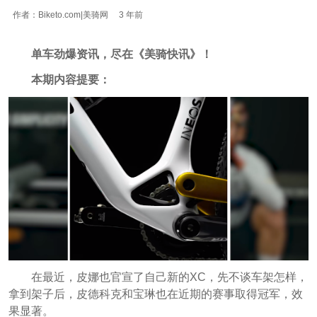
作者：Biketo.com|美骑网
3 年前
单车劲爆资讯，尽在《美骑快讯》！
本期内容提要：
在最近，皮娜也官宣了自己新的XC，先不谈车架怎样，
拿到架子后，皮德科克和宝琳也在近期的赛事取得冠军，效
果显著。