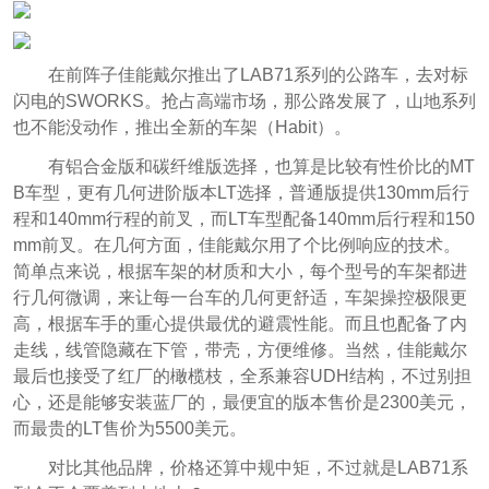
在前阵子佳能戴尔推出了LAB71系列的公路车，去对标
闪电的SWORKS。抢占高端市场，那公路发展了，山地系列
也不能没动作，推出全新的车架（Habit）。
有铝合金版和碳纤维版选择，也算是比较有性价比的MT
B车型，更有几何进阶版本LT选择，普通版提供130mm后行
程和140mm行程的前叉，而LT车型配备140mm后行程和150
mm前叉。在几何方面，佳能戴尔用了个比例响应的技术。
简单点来说，根据车架的材质和大小，每个型号的车架都进
行几何微调，来让每一台车的几何更舒适，车架操控极限更
高，根据车手的重心提供最优的避震性能。而且也配备了内
走线，线管隐藏在下管，带壳，方便维修。当然，佳能戴尔
最后也接受了红厂的橄榄枝，全系兼容UDH结构，不过别担
心，还是能够安装蓝厂的，最便宜的版本售价是2300美元，
而最贵的LT售价为5500美元。
对比其他品牌，价格还算中规中矩，不过就是LAB71系