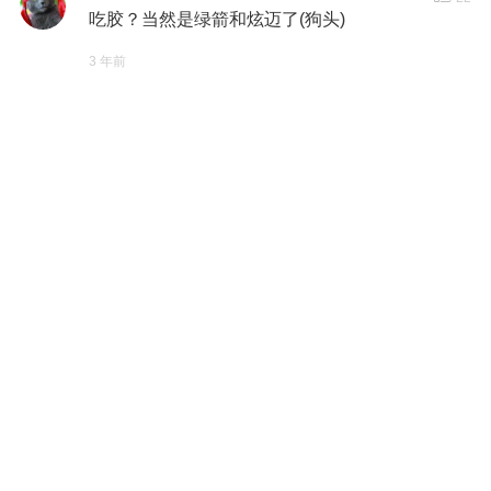
吃胶？当然是绿箭和炫迈了(狗头)
3 年前