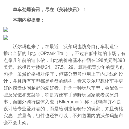
单车劲爆资讯，尽在《美骑快讯》！
本期内容提要：
沃尔玛也来了，在最近，沃尔玛也跻身自行车制造业，
推出全新的山地（OPzark Trail），不过在低中端的市场，有
点像几年前的迪卡侬，山地的价格基本徘徊在198美元到398
美元。轮径尺寸揽括24、27.5、29。算是把青少年的型号也
包括，虽然价格相对便宜，但部分型号也用上了内走线的设
计，并且所有车型都是单盘的结构，看来沃尔玛想让车手更
好的感受休闲越野的爱好者。作为一种玩乐车型，会配备一
些反光镜和支架等，称是方便车手越野玩回家或者买冰淇
淋，而国外骑行媒体入魔（BIkerumor）称：此辆车并不是
设计给专业爱好者的，而是给刚接触骑行的玩家，并且价格
实惠，质量高，组件也还算可以，不知道国内的沃尔玛超市
会不会上架。