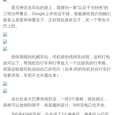
逛完神宫去车站的路上，我搜到一家“以豆子为特色”的
三明治早餐店，Google上评价还不错，老板娘给我介绍她们
家多么喜爱和倚重豆子。正好我也喜欢豆子，买一个带在大
巴上吃。
很快我骑到札幌车站，司机很热情得告诉我，这样打包
就可以了，帮我把自行车和行李放入一个比较高的行李舱。
里面还晾着司机伯伯自己的毛巾（后来JR的司机对自行车打
包要求高，车把不允许露出来）。
这台长途大巴乘坐很舒适，一排3个座椅，彼此独立，
座椅可以放倒到很平，有架腿的设计。Wifi充电口也齐全。
300多KM的车程，总共进了2个服务区，服务区小巧可