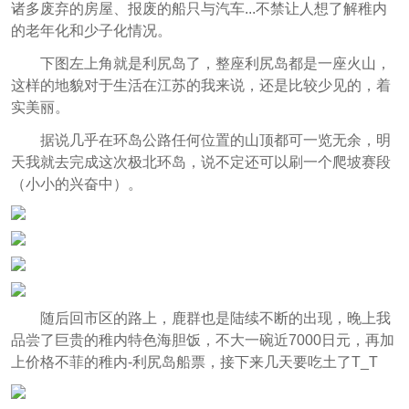
诸多废弃的房屋、报废的船只与汽车...不禁让人想了解稚内
的老年化和少子化情况。
下图左上角就是利尻岛了，整座利尻岛都是一座火山，
这样的地貌对于生活在江苏的我来说，还是比较少见的，着
实美丽。
据说几乎在环岛公路任何位置的山顶都可一览无余，明
天我就去完成这次极北环岛，说不定还可以刷一个爬坡赛段
（小小的兴奋中）。
随后回市区的路上，鹿群也是陆续不断的出现，晚上我
品尝了巨贵的稚内特色海胆饭，不大一碗近7000日元，再加
上价格不菲的稚内-利尻岛船票，接下来几天要吃土了T_T