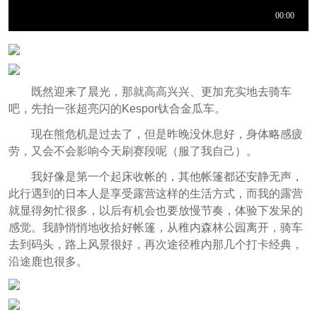
既然迎来了晨光，那就高高兴兴、更加充实地去骑车
吧，先拍一张超亮闪的Kespor钛合金瓜车。
现在熊危机是过去了，但是昨晚没休息好，身体略感疲
劳，又会不会影响今天刷赛段呢（服了我自己）。
我好像是第一个起床收帐的，其他帐篷都还安静无声，
此行遇到的日本人是享受露营这样的生活方式，而我的露营
就显得匆忙很多，以后有机会也要放慢节奏，体验下发呆的
感觉。我静悄悄地收拾好帐篷，从稚内森林公园离开，骑车
去到码头，路上风景很好，再次途径稚内那几个打卡经典，
沿途鹿也很多。