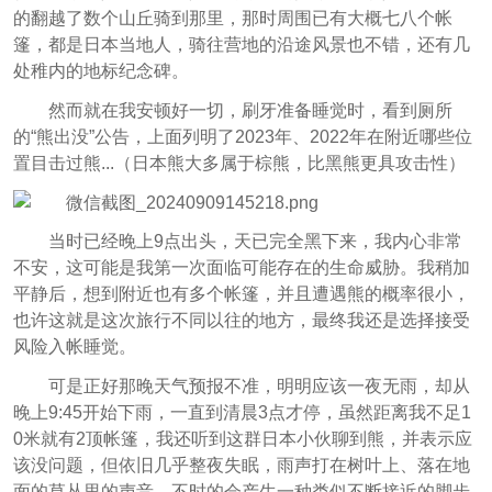
的翻越了数个山丘骑到那里，那时周围已有大概七八个帐
篷，都是日本当地人，骑往营地的沿途风景也不错，还有几
处稚内的地标纪念碑。
然而就在我安顿好一切，刷牙准备睡觉时，看到厕所
的“熊出没”公告，上面列明了2023年、2022年在附近哪些位
置目击过熊...（日本熊大多属于棕熊，比黑熊更具攻击性）
当时已经晚上9点出头，天已完全黑下来，我内心非常
不安，这可能是我第一次面临可能存在的生命威胁。我稍加
平静后，想到附近也有多个帐篷，并且遭遇熊的概率很小，
也许这就是这次旅行不同以往的地方，最终我还是选择接受
风险入帐睡觉。
可是正好那晚天气预报不准，明明应该一夜无雨，却从
晚上9:45开始下雨，一直到清晨3点才停，虽然距离我不足1
0米就有2顶帐篷，我还听到这群日本小伙聊到熊，并表示应
该没问题，但依旧几乎整夜失眠，雨声打在树叶上、落在地
面的草丛里的声音，不时的会产生一种类似不断接近的脚步