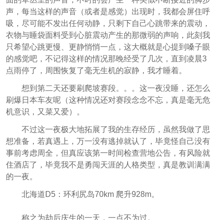
声，每当这样的声音（或者是感觉）出现时，我都会屏住呼
吸，尽可能不发出任何动静，只剩下自己心跳带来的震动，
衣物与睡袋面料受到心脏震动产生的那微弱的声响，此刻我
只希望心跳更慢、更静悄悄一点，这大概就是心提到嗓子眼
的感觉吧，不记得这样的情况那晚经受了几次，直到凌晨3
点雨停了，周围恢复了毫无生机的寂静，我才睡着。
想到第二天还要刷爬坡赛段。。。这一夜没睡，还怎么
刷爆日本车友呢（这种情况还对赛段念念不忘，真是毫无危
机意识，又菜又爱）。
不过这一夜极大地拓展了我的生存经历，虽然我做了思
想准备，若真遇上，万一没有逃掉就认了，毕竟怪自己没有
事前考虑周全，但真应该第一时间检查营地公告，有风险就
住酒店了，毕竟我不是勇闯天涯的人格类型，真是教训满满
的一夜。
北海道D5：环利尻岛70km 爬升928m。
称之为劫后庆生的一天，一点不为过。