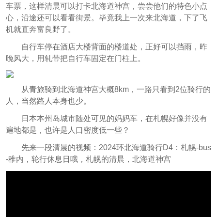
车票，这样清晨可以打卡北海道神宫，尝尝他们的特色小点
心，沿途还可以看看街景。毕竟我上一次来北海道，下了飞
机就直奔富良野了。
自行车停在酒店大楼背面的楼道处，正好可以挡雨，昨
晚风大，用轧带把自行车固定在门柱上。
从青旅骑到北海道神宫大概8km，一路只看到2位骑行的
人，当然路人本身也少。
日本本州岛城市随处可见的妈妈车，在札幌好像并没有
遍地都是，也许是人口密度低一些？
先来一段清晨的视频：2024环北海道骑行D4：札幌-bus
-稚内，轮行休息日哦，札幌的清晨，北海道神宫