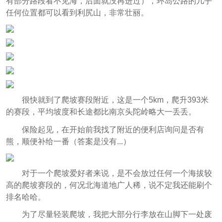
有部分路段看不见海，后面就没再进过），环岛公路的几乎
任何位置都可以看到利尻山，非常壮丽。
很快就到了爬坡赛段附近，这是一个5km，爬升393米
的赛段，平均坡度和长途都比南京头陀岭略大一丢丢。
保险起见，在开始前我找了附近的便利店询问是否有
熊，顺便补给一番（答案是没有...）
对于一个爬坡爱好者来说，是不会放过任何一个海拔较
高的爬坡赛段的，何况北海道地广人稀，说不定我还能刷个
排名哈哈。
为了尽量轻装爬坡，我把大部分行李放在山脚下一处废