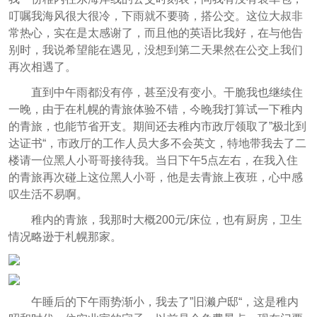
叮嘱我海风很大很冷，下雨就不要骑，搭公交。这位大叔非
常热心，实在是太感谢了，而且他的英语比我好，在与他告
别时，我说希望能在遇见，没想到第二天果然在公交上我们
再次相遇了。
直到中午雨都没有停，甚至没有变小。干脆我也继续住
一晚，由于在札幌的青旅体验不错，今晚我打算试一下稚内
的青旅，也能节省开支。期间还去稚内市政厅领取了”极北到
达证书“，市政厅的工作人员大多不会英文，特地带我去了二
楼请一位黑人小哥哥接待我。当日下午5点左右，在我入住
的青旅再次碰上这位黑人小哥，他是去青旅上夜班，心中感
叹生活不易啊。
稚内的青旅，我那时大概200元/床位，也有厨房，卫生
情况略逊于札幌那家。
午睡后的下午雨势渐小，我去了”旧濑户邸“，这是稚内