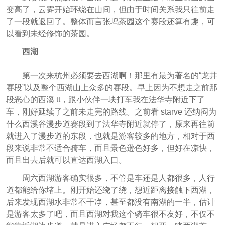
变高了，云雾开始环绕在山间，但由于时间关系我只往前走
了一段就返回了。整体而言张坞茶园这个赛段还算有趣，可
以看到未经修饰的茶园。
西湖
第一次来杭州必须要去西湖啊！那里有最为著名的“龙井
赛段”以及整个西湖山上众多的赛段。早上因为不想走之前那
段恶心的西溪 tt，跟小伙伴一块打车我在法华寺附近下了
车，刚好延续了之前未走完的路线。之前看 starve 还纳闷为
什么西溪谷漫步道赛段到了法华寺附近就停了，原来再往前
就进入了漫步道的东段，也就是游客较多的地方，相对于西
段来说非常不适合骑车，而且景色逊色好多，但好在凉快，
而且出去后就可以直达西湖入口。
周六西湖游客确实很多，不管是车还是人都很多，人行
道都能给你堵上。刚开始还绕了绕，想近距离接触下西湖，
后来发现西湖水非常不干净，甚至都没有南湖的一半，估计
是游客太多了吧，而且西湖对我这个骑车很不友好，不仅不