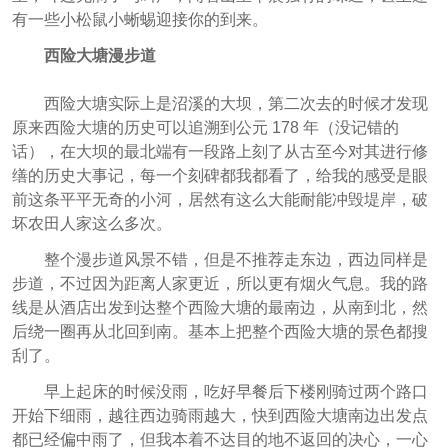
有一些小松鼠小蜥蜴迎接你的到来。
西险大塘漫步道
西险大塘实际上是沼溪的大坝，第二次去的时候才发现
原来西险大塘的历史可以追溯到公元 178 年（没记错的
话），在大坝的最北端有一段路上刻了从古至今对其进行修
缮的历史大事记，每一个刻碑都我都看了，给我的感受是眼
前这条平平无奇的小河，居然有这么大能耐能冲毁堤岸，破
坏农田人家这么多次。
整个漫步道风景不错，但是不推荐走东边，西边同样是
步道，不过因为距离人家更近，所以更有烟火气息。我的路
线是从酒店出发到达整个西险大塘的最南边，从南到北，然
后绕一圈再从北回到南。基本上把整个西险大塘的景色都搜
刮了。
早上起床的时候没雨，吃好早餐后下楼刚骑过两个路口
开始下细雨，越往西边骑雨越大，快到西险大塘南边出发点
都已经偏中雨了，但我本着不达目的地不返回的决心，一心