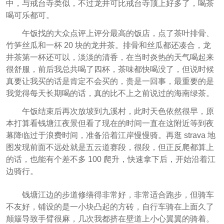
中，与戒台寺类似，不过龙井可比戒台寺顶上好多了，喝茶
喝可乐都可。
午饭找的大众点评上评分最高的饭店，点了茶叶排骨、
竹笋丝瓜和一杯 20 块的龙井茶。排骨和丝瓜都还凑合，龙
井茶第一杯还可以，淡淡的清香，在当时炎热的天气喝起来
很舒服，前后我总共喝了四杯，茶味都快喝没了，但说时候
真要让我买的话是肯定不会买的，贵是一回事，最重要的是
我觉得每天长期喝的话，真的比不上之前说过的海南绿茶。
午饭结束后再次放坡到九溪村，此时天色依然很早，原
本打算看钱塘江夜景但看了现在的时间一直在这附近等到夜
幕降临过于浪费时间，准备沿着江岸慢慢骑。再逛 strava 地
图发现前面不远处就是五云道赛段，很段，但正反爬都算上
的话，也能有个差不多 100 爬升，快速拿下后，开始沿着江
边骑行。
钱塘江边的步道修缮得非常好，非常适合跑步，但骑车
不友好，铺设的是一小块凸起的方砖，自行车骑在上面久了
颠簸导致手臂很麻，几次我都挤在壁道上小心翼翼的骑着。