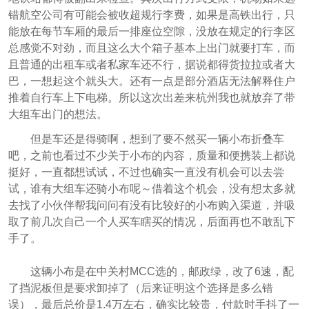
错航空公司有可能会被收超规行李费，如果是高铁出行，只
能放在每节车厢的最后一排座位空隙，没放在规定的行李区
总感觉不对劲，而且这么大个箱子基本上出门就要打车，而
且普通的出租车或者私家车还不行，据说都得货拉拉或者大
巴，一想起这个就头大。还有一点是部分酒店无法解释住户
推着自行车上下电梯。所以这次出差来杭州我也就放弃了带
大组车出门的想法。
但是车还是得骑啊，想到了要不然买一辆小布折叠车
吧，之前也看过不少关于小布的内容，质量和便携装上都说
挺好，一直都想试试，不过也确实一直没有机会可以去尝
试，谁有大组车还骑小布呢～借着这个机会，没有想太多就
去找了小伙伴帮我问问有没有比较好的小布购入渠道，并吸
取了前几次自己一个人买车瞎买的情况，后面再也不敢乱下
手了。
这辆小布是在中关村MCC选的，邮政绿，改了6速，配
了挡泥板但是要求卸掉了（后来证明这个选择是多么错
误），最后总价是1.4万左右，确实比较贵，付款时手抖了一