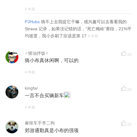
4 年前
PJHubs
骑不上去我提它干嘛，感兴趣可以去看看我的
Strava 记录，如果没记错的话，“死亡梅岭”赛段，21%平
均坡度，我小步刷了应该是第 17
4 年前
♂猪油拌饭♀
22
骑小布真休闲啊，可以的
4 年前
kingfar
22
一言不合买辆新车
4 年前
麻辣车手李二狗
22
郊游通勤真是小布的强项