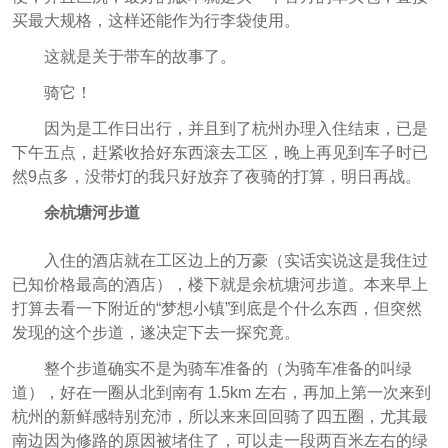
买最大规格，这样还能作为行李袋使用。
这就是关于带车的故事了。
骑它！
因为是工作日出行，并且到了杭州办理入住结束，已是
下午五点，赶紧收拾好东西滚去工区，晚上再见到车子时已
然9点多，没带灯的我只好放弃了夜骑的打算，明日再战。
余杭塘河步道
入住的酒店就在工区边上的万豪（实话实说这是我住过
已知价格最高的酒店），楼下就是余杭塘河步道。本来早上
打算去看一下附近的“梦想小镇”到底是个什么东西，但突然
发现的这个步道，遂决定下去一探究竟。
整个步道确实不是为骑车准备的（为骑车准备的叫绿
道），好在一圈从北到南有 1.5km 左右，再加上第一次来到
杭州的新鲜感特别充沛，所以来来回回骑了四五圈，尤其最
南边因为修路的原因被堵住了，可以走一段两百米左右的绿