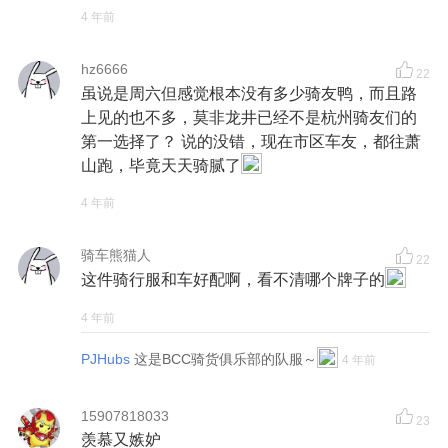
4 年前
hz6666
22
虽说是周六但感觉根本没有多少骑友鸭，而且路
上见的也不多，莫非龙井已经不是杭州骑友们的
第一选择了？ 说的没错，现在市区车友，都往萧
山跑，毕竟天天骑腻了
4 年前
骑车熊猫人
22
这件骑行服和车好配啊，看不清哪个牌子的
4 年前
PJHubs
这是BCC骑货俱乐部的队服～
4 年前
15907818033
23
羡慕又嫉妒