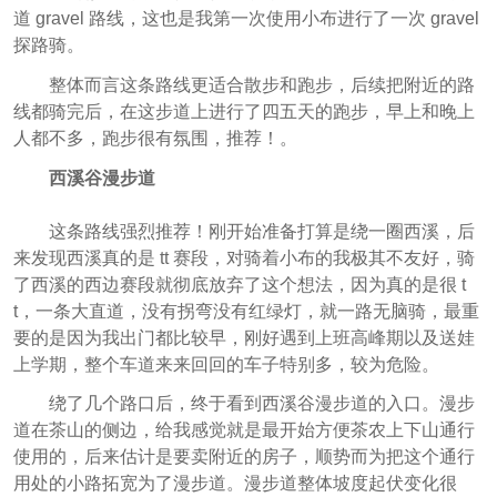
道 gravel 路线，这也是我第一次使用小布进行了一次 gravel
探路骑。
整体而言这条路线更适合散步和跑步，后续把附近的路
线都骑完后，在这步道上进行了四五天的跑步，早上和晚上
人都不多，跑步很有氛围，推荐！。
西溪谷漫步道
这条路线强烈推荐！刚开始准备打算是绕一圈西溪，后
来发现西溪真的是 tt 赛段，对骑着小布的我极其不友好，骑
了西溪的西边赛段就彻底放弃了这个想法，因为真的是很 t
t，一条大直道，没有拐弯没有红绿灯，就一路无脑骑，最重
要的是因为我出门都比较早，刚好遇到上班高峰期以及送娃
上学期，整个车道来来回回的车子特别多，较为危险。
绕了几个路口后，终于看到西溪谷漫步道的入口。漫步
道在茶山的侧边，给我感觉就是最开始方便茶农上下山通行
使用的，后来估计是要卖附近的房子，顺势而为把这个通行
用处的小路拓宽为了漫步道。漫步道整体坡度起伏变化很