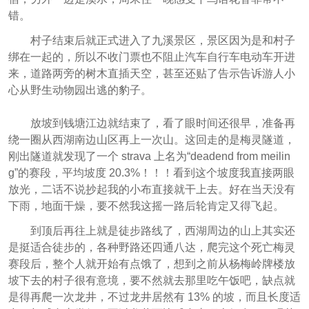
错。
村子结束后就正式进入了九溪景区，景区因为是和村子
绑在一起的，所以不收门票也不阻止汽车自行车电动车开进
来，道路两旁的树木直插天空，甚至还贴了告示告诉游人小
心从野生动物园出逃的豹子。
放坡到钱塘江边就结束了，看了眼时间还很早，准备再
绕一圈从西湖南边山区再上一次山。这回走的是梅灵隧道，
刚出隧道就发现了一个 strava 上名为“deadend from meilin
g”的赛段，平均坡度 20.3%！！！看到这个坡度我直接两眼
放光，二话不说抄起我的小布直接就干上去。好在当天没有
下雨，地面干燥，要不然我这摇一路后轮肯定又得飞起。
到顶后再往上就是徒步路线了，西湖周边的山上其实还
是挺适合徒步的，各种野路还四通八达，爬完这个死亡梅灵
赛段后，整个人就开始有点饿了，想到之前从杨梅岭牌楼放
坡下去的村子很有意境，要不然就去那里吃午饭吧，缺点就
是得再爬一次龙井，不过龙井居然有 13% 的坡，而且长度适