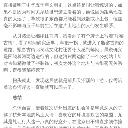
直接证明了中华五千年文明史，这点还是很让我惊讶的，如
果不是因为时间关系还挺想进去看看的，虽说因为距离现在
真的太远了，导致很多东西都只能看到残骸或小土包，但丝
毫不影响与五千年前生活在这片土地上的人们发生联系。
从良渚遗址继续往前骑，我看到了有个牌子上写着“瓶窑
古街”，看了时间确实还早，车把一拐，就进入了瓶窑古街的
道路。瓶窑古街比良渚文化村还要令人感到郁闷，虽说确实
是围绕着河两边进行的，但这河岸两边除了一个公交站上针
对古街稍微做了些装饰，初次之外这个地方与古街毫无关系
啊，逛得我郁闷死了。
扭头就走，发现这居然就是前几天沼溪的上游，仅需沿
着这条河岸边一直骑就可以回去了。
总结
总体而言，借着这次杭州出差的机会算是毕竟深入的了
解了杭州本地的风土人情，喜欢它的环境喜欢它的氛围，尤
其是礼让行人这一点真的好意外，在北京巴不得直接朝你撞