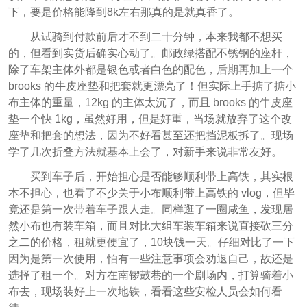
下，要是价格能降到8k左右那真的是就真香了。
从试骑到付款前后才不到二十分钟，本来我都不想买
的，但看到实货后确实心动了。邮政绿搭配不锈钢的座杆，
除了车架主体外都是银色或者白色的配色，后期再加上一个
brooks 的牛皮座垫和把套就更漂亮了！但实际上手掂了掂小
布主体的重量，12kg 的主体太沉了，而且 brooks 的牛皮座
垫一个快 1kg，虽然好用，但是好重，当场就放弃了这个改
座垫和把套的想法，因为不好看甚至还把挡泥板拆了。现场
学了几次折叠方法就基本上会了，对新手来说非常友好。
买到车子后，开始担心是否能够顺利带上高铁，其实根
本不担心，也看了不少关于小布顺利带上高铁的 vlog，但毕
竟还是第一次带着车子跟人走。同样逛了一圈咸鱼，发现居
然小布也有装车箱，而且对比大组车装车箱来说直接砍三分
之二的价格，租就更便宜了，10块钱一天。仔细对比了一下
因为是第一次使用，怕有一些注意事项会劝退自己，故还是
选择了租一个。对方在南锣鼓巷的一个剧场内，打算骑着小
布去，现场装好上一次地铁，看看这些安检人员会如何看