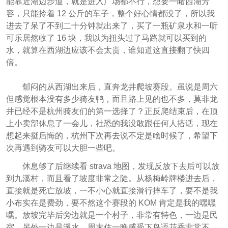
能靠近湖边步道，就是进入广场都不行，想要一睹西湖芳
容，只能拎着 12 公斤的车子，整个好心情都没了，所以我
进去了呆了不到二十分钟就出来了，买了一瓶矿泉水和一听
可乐居然收了 16 块，我以为扭头过了马路就可以买到的
水，就算在西湖边应该不会太贵，谁知道这直接翻了快四
倍。
郁闷的从西湖出来后，直奔龙井爬坡赛段。虽说是周六
但感觉根本没有多少骑友鸭，而且路上见的也不多，莫非龙
井已经不是杭州骑友们的第一选择了？正反爬结束后，在顶
上小卖部休息了一会儿，社恐的我没敢跟任何人搭话，现在
想起来挺后悔的，杭州下次再去说不定是啥时候了，希望下
次再遇到骑友可以大胆一些吧。
休息够了后继续看 strava 地图，发现反放下去后可以放
到九溪村，而且看了坡度非常之陡。从杨梅岭牌楼进去后，
直接就是死亡放坡，一不小心就直接滑行摔车了，要不是我
小布实在是费劲，要不然这个赛段的 KOM 肯定是我的嘿嘿
嘿。放坡完毕后旁边就是一个村子，非常有特色，一边是民
宿，另外一边是溪水，周末住一晚感受下鸟语花香非常不