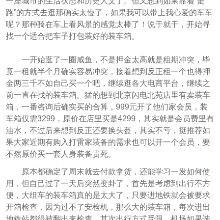
一座城市的生活状态和历史人文了。但又想到如果靠着“走
路”的方式去逛那确实太慢了，如果我可以带上我心爱的车车
呢？那种骑在车上看风景的感觉太棒了！说干就干，开始寻
找一个适合把车子打包装好的装车箱。
一开始逛了一圈咸鱼，不是押金太高就是租期冲突，毕
竟一租就半个月确实容易冲突，接着想到反正租一个也得押
金两三千不如自己买一个吧，继续逛各大电商平台，继续之
前一直在找的装车箱。猛的想到北京闪电北苑店里有卖装车
箱，一番咨询后确实买的合算，999元开了他们家会员，装
车箱仅需3299，原价在店里买是4299，其实就是会员费里有
油水，不过后来想到反正还要换头盔，其实不亏，挺推荐如
果大家近期有购入打雷家装备的需求也可以开一个会员，要
不然原价买一套人身装备贵死。
原本都确定了周末就去付款拿货，还能学习一发如何使
用，但自己过了一天后突然变卦了，首先是考虑到出行不方
便，大组车的装车箱真的是太大了，只要进地铁就会被要求
开箱检查，因为过不了安检机，那么大的装车箱，每次进出
地铁站都得被翻出来检查。其次出行方式受限，机场如果选