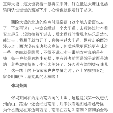
直奔大塘，最次也要看一眼再回来呀。好在抵达大塘往北越
骑雨势也慢慢的衰减下来，心情也就跟着好了起来。
西险大塘的北边的终点时瓶窑镇（这个地方后面也去
了，下文再说），中途会经过一个火车道，去程路过时本着
安全起见，没敢抬着车过去，后来返程时发现老头乐居然也
能过去，我胆子就放开了，直接冲过火车道。返程走的西边
漫步道，西边没有东边那么宽阔，但我感觉更原始更有味道
一些，旁白就是民居，不得不说江浙一带的农村真的是有
钱，每一户都是独栋小别墅，更有甚者前面是院子后面是池
塘，养些鸡鸭鹅鱼，生活太美好了。好久没有闻到柴火味儿
了，这一路上的正值家家户户早餐之时，路上的猫狗追赶，
家畜叫喊声，感觉真的太棒啦！
张坞茶园
张坞茶园在西湖西南方向的山里，这也是我第一次进杭
州的山。路途中还会经过南湖，后来我看地图越看越奇怪，
为什么西湖在东边叫西湖，南湖在西边叫南湖？南湖的全称