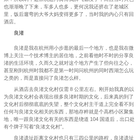
也渐渐晚了下来，车多人也多，更何况我还挤在了老城区
里，饭后遛弯的大爷大妈变得更多了，当时我的内心只有回
酒店。
良渚
良渚是我在杭州用小步逛的最后一个地方，也是我在微
博上关注一个技术博主的居住地，之前看他时不时的分享良
渚的生活环境，久而久之就对这个地方产生了些向往之心，
甚至刚到杭州时我都不是第一时间问杭州的同时西湖怎么玩
之类的，而是直接问了良渚怎么样。
从酒店去良渚文化村仅需 8 公里左右。刚开始我真的以
为良渚文化村会表现出很多良渚时期的文化，后来真的到了
文化村后彻彻底底的失望，整个文化村主干道上完全看不到
任何与良渚文化相关的东西，那地存粹就是个高档小区聚集
地，唯一跟良渚文化有关的东西是绕道 104 国道后，出口处
有个牌子写着“良渚文化村”。
良渚遗址距离文化村也只有三四公里的路程，良渚遗址