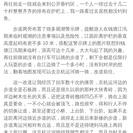
再往前走一段就会来到公开垂钓区，一个人一排过去十几二
十杆整整齐齐的排布在护栏上，我一路看过去居然都没钓到
鱼。
步道两旁布置了很多观潮警示牌，提醒游人在钱塘江汛
期来临时观潮的注意事项以及危险性，江面距离护栏的垂直
高度起码有差不多 10 米，搭配这警示牌上的图片联想到钱
塘江汛期来临时，浪高可达十几米，大大勾起了我的兴趣。
再往前骑就没有自行车可以骑的步道了，剩下全都是仅限行
人玩耍的步道，在江边骑了一个多小时，没有到对岸的想
法，翻着地图发现可以去京杭运河骑一骑，改道前往。
这一改道让我经历了抬车数十次的痛苦，京杭运河边的
步道全是石板路，而且还是很久以前的那种大块青砖，因为
岸边树木生长的关系，还把这青砖翘得凹凸不平，骑在上面
真是要命，一不小心就会被顶飞，路也很窄，得和行人不停
的切换让道，甚至还要过小桥、上台阶、下台阶。如果不走
这距离河边很近步道的话，就得走上面后来新修的步道，新
步道离运河相对有点远，而且是不是还得绕到马路上再回
来？所以啊，这京杭运河骑得我脾气都没了，而且当时天色