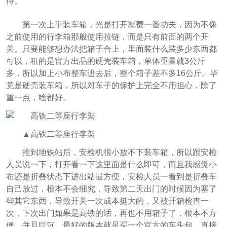
待。
第一次上手装车箱，光是打开就费一番功夫，因为不像
之前使用的行李箱那般使用拉链，而是只有前面的两个开
关。只要能够想办法把箱子合上，里面装什么装多少东西都
可以，租的是官方出品的硬壳装车箱，单体重量就3公斤
多，所以加上小布整车进去后，整个箱子差不多16公斤。毕
竟是硬壳装车箱，所以对车子的保护上完全不用担心，除了
重一点，啥都好。
▲高铁二等座行李架
推到地铁站后，安检机很小放不下装车箱，所以跟安检
人员说一下，打开看一下这里面是什么即可，而且我感觉小
布还是折叠状态下进出站最方便，安检人员一看到是折叠车
自己放过，根本不会细究，导致第二天出门的时候因为塞了
些其它东西，导致开关一次成本挺大的，又被开箱检查一
次，下次出门如果是高铁的话，再也不用箱子了，根本不方
便，并且巨沉，最好的版本就是买一个官方的车头包，直接