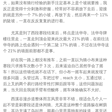
大，如果没有骑行经验的新手注定基本上是个坡就要推，我
反正是觉得十分刺激和舒服，经常好不容易放下去后，迎接
的就是另外一个 7% 的小坡，再放下去，然后再来一个 11%
的陡坡，一直在反反复复的进行着。
尤其是到了西段赛段结束后，终点是法华寺。法华寺牌
楼往里走，一直走到顶会迎来此次最大 21% 的墙，在前往法
华寺的路上也会遇到一个第二陡 17% 的墙，不过在法华寺这
个 21% 的墙面前那都不是事。
好在我一路上都没有推车，之前一直以为骑小布来这种
赛段只求推车次数小于 3 次，后来逼迫自己居然学会了摇
车！所以这些墙也就不在话下。但小布一摇车起来就发现了
很多问题，头管过高，车把过窄，reach 太小，五通过软，
后上叉的两个易行路经常性打脚后跟等等，这些问题加起
来，当天回去我就手臂有些酸疼，摇车体验确实不大好。
西溪谷漫步道整体而言风景非常不错，很适合几个人一
起不管是刷赛段还是休闲骑。尤其是这种整个道路躲在树荫
里，耳边充满了鸟叫声，闻着山里早晨独有的味道，甚至还