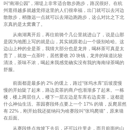
叫“南湖公园”，湖堤上非常适合散步跑步，路况很好。在杭
州逛得越多就越觉得这里的人们很幸福，出门就可以去河边
散散步，稍微远一点就可以去湖边跑跑步，这么对比之下北
京真的是太窝囊了。
从南湖离开后，再往前骑个几公里就进山了，说是山那
是因为地图上写的就是山，其实就跟老山一个级别哈哈。这
边山上种的全是茶，我猜大部分也是龙井，喝杯茶可真是太
贵了，就放一点茶叶，居然要收 20 块钱，龙井的味道比较
清淡，茶味不浓，喝起来我感觉确实没有我的海南绿茶喝的
舒服。
前面都是最多的 2% 的缓上，路过“张坞水库”后坡度慢
慢的开始陡了起来，路边卖茶的商户也渐渐多了起来。一栋
楼，楼上两层住人，楼下一层左边是车库右边卖茶，这都是
什么神仙生活。茶园赛段终点要上一个 17% 的墙，反爬居然
有 22%，刚开始我还挺纳闷为啥赛段叫“张坞爬墙”，原来墙
在后面。
从赛段终点放坡下去后，还可以往里走，而且前面的山