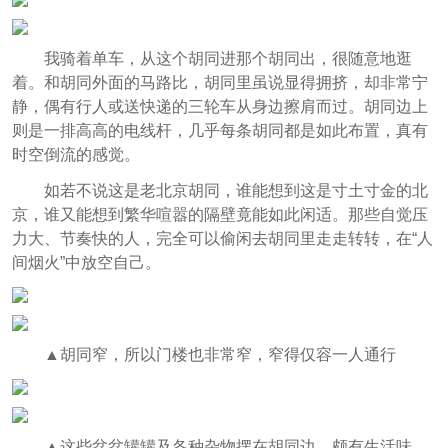
我骑着单车，从这个胡同进那个胡同出，很随意地逛
着。和胡同外面的马路比，胡同里虽说显得拥挤，却非常宁
静，偶有行人或送快递的三轮车从身边擦肩而过。胡同边上
则是一排高高的电线杆，几乎每条胡同都是如此布置，真有
时空倒流的感觉。
如若不说这是老北京胡同，谁能想到这是寸土寸金的北
京，谁又能想到繁华喧嚣的隔壁竟能如此闲适。那些自觉压
力大、节奏快的人，完全可以偷闲去胡同里走走转转，在“人
间烟火”中放空自己。
▲胡同窄，所以门楼也非常窄，窄得仅容一人通行
▲这些盆盆罐罐及各种杂物摆在胡同边，颇有生活味