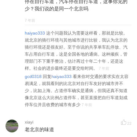
停在自行车道，汽车停在自行车道，这事你见的
少？我们说的是同一个北京吗
7 年前
haiyao333
这个问题我认为需要这样看，那就是比较。
就北京的骑行环境与其他城市进行比较，我认为北京的
骑行环境还是很友好。至于你说的共享单车乱停放、汽
车占用自行车道，这是全国各地的通病。这种顽疾，管
理部门不下重手整治，估计再过十年二十年，还是这
样。社会的进步最终还是要交给时间。
7 年前
gcd0318
回复
haiyao333
看来你对交通的要求实在太容
易满足，就我看到的比北京对自行车友好的城市并不
少，比如上海。占道停车确实是通病，但我还真不知道
像北京这么大比例占道停车，甚至直接把自行车道划成
停车位并且收费的城市有多少
7 年前
xiayi
22
老北京的味道