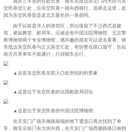
我从三丰里的住处出发，骑车先抵达崇文门内大街与东
交民巷交汇处，沿东交民巷一路向西骑行。选择走这里，是
因为东交民巷曾是老北京最长的一条胡同。
由于以前是洋人的使馆区，所以保留了不少西式老建
筑，诸如教堂、邮局等。沿途还有中国法院博物馆、北京警
察博物馆两个专业博物馆，感兴趣的朋友可以进去看看。骑
车抵达东交民巷与正义路交汇处，有协警在路口值守，告知
前方共享单车不能通行，只得锁车步行。
▲这是东交民巷东部入口处所拍到的景象
▲这是位于东交民巷的法国邮政局旧址
▲这是位于东交民巷的中国法院博物馆
在天安门广场东侧路南端的地下通道口再次找到了单
车，骑车沿前门东大街向西，在天安门广场西侧路路口南拐