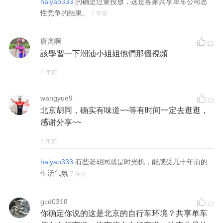
haiyao333
的确是过量投放，这是各家共享单车公司恶
性竞争的结果。
7 年前
唐离啊
22
該學習一下潮汕小姐姐他們那個視頻
7 年前
wangyue9
22
北京胡同，确实有味道~~等有时间一定去逛逛，
感谢分享~~
7 年前
haiyao333
有些老胡同就是时光机，能感受几十年前的
生活气氛
7 年前
gcd0318
22
你确定你说的这是北京的自行车环境？共享单车