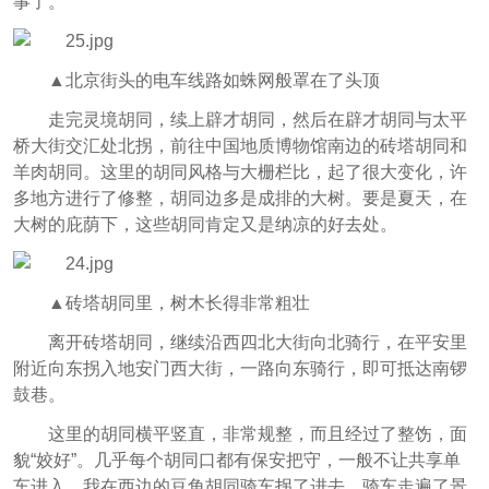
事了。
▲北京街头的电车线路如蛛网般罩在了头顶
走完灵境胡同，续上辟才胡同，然后在辟才胡同与太平
桥大街交汇处北拐，前往中国地质博物馆南边的砖塔胡同和
羊肉胡同。这里的胡同风格与大栅栏比，起了很大变化，许
多地方进行了修整，胡同边多是成排的大树。要是夏天，在
大树的庇荫下，这些胡同肯定又是纳凉的好去处。
▲砖塔胡同里，树木长得非常粗壮
离开砖塔胡同，继续沿西四北大街向北骑行，在平安里
附近向东拐入地安门西大街，一路向东骑行，即可抵达南锣
鼓巷。
这里的胡同横平竖直，非常规整，而且经过了整饬，面
貌“姣好”。几乎每个胡同口都有保安把守，一般不让共享单
车进入。我在西边的豆角胡同骑车拐了进去，骑车走遍了景