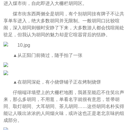
进入煤市街，自此即进入大栅栏胡同区。
煤市街东西两侧全是胡同，有个别胡同挂有牌子不让共
享单车进入，绝大多数胡同并无限制。一般胡同口比较喧
闹，深入胡同则顿时安静了下来，大多数游人都会找喧闹处
驻足，但我认为胡同的魅力却是它喧嚣背后的恬静。
▲从正阳门前骑过，随手拍了一张
▲在胡同深处，有小烧饼铺子正在烤制烧饼
仔细端详墙壁上的大栅栏地图，我甚至能忍不住笑出声
来，那么多胡同，不用逛，单看名字就很有意思，笤帚胡
同、取灯胡同、大耳胡同、茶儿胡同……这些胡同名朴实得
能让人嗅出浓浓的人间烟火味，或许这也正是老北京味的组
成部分。