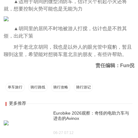
▲适用于胡同的微型消防车，估计灭个初起小火还将
就，想要控制火势可能也是无能为力
▲胡同里的居民不时地被游人打搅，估计也是不胜其
烦，出此下策
对于老北京胡同，我也是以外人的眼光管中窥豹，暂且
聊到这里，希望能对想骑车逛北京的朋友，有些许帮助。
责任编辑：Fun倪
单车旅行
骑行路线
骑行攻略
骑行游记
更多推荐
Eurobike 2026观察：奇怪的电助力车与
进击的Avinox
06-27 07:12