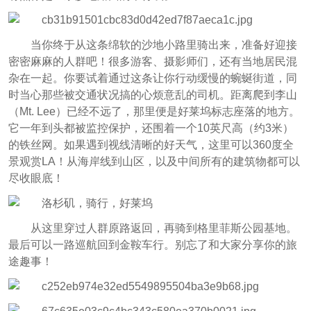
当你终于从这条绵软的沙地小路里骑出来，准备好迎接
密密麻麻的人群吧！很多游客、摄影师们，还有当地居民混
杂在一起。你要试着通过这条让你行动缓慢的蜿蜒街道，同
时当心那些被交通状况搞的心烦意乱的司机。距离爬到李山
（Mt. Lee）已经不远了，那里便是好莱坞标志座落的地方。
它一年到头都被监控保护，还围着一个10英尺高（约3米）
的铁丝网。如果遇到视线清晰的好天气，这里可以360度全
景观赏LA！从海岸线到山区，以及中间所有的建筑物都可以
尽收眼底！
从这里穿过人群原路返回，再骑到格里菲斯公园基地。
最后可以一路巡航回到金鞍车行。别忘了和大家分享你的旅
途趣事！