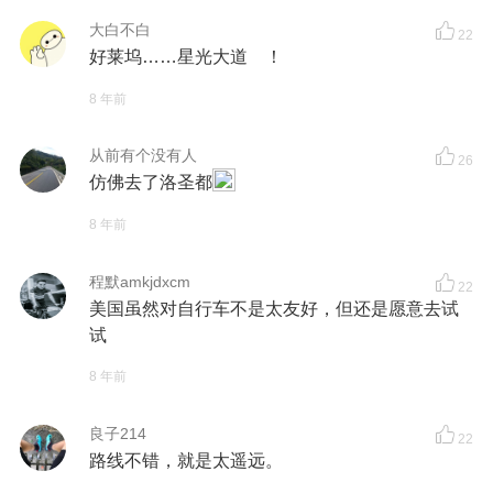
大白不白
22
好莱坞……星光大道 ！
8 年前
从前有个没有人
26
仿佛去了洛圣都
8 年前
程默amkjdxcm
22
美国虽然对自行车不是太友好，但还是愿意去试
试
8 年前
良子214
22
路线不错，就是太遥远。