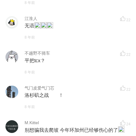
8 年前
江淮人
22
无语
8 年前
不越野不骑车
22
平把tcx？
8 年前
气门皮爱气门芯
22
洛杉矶之战 ！
8 年前
M.Kittel
24
别想骗我去爬坡 今年环加州已经够伤心的了