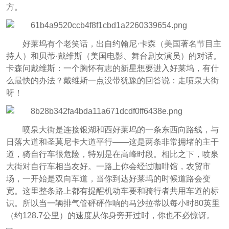
方。
好莱坞有个老笑话，出自约翰尼·卡森（美国著名节目主
持人）和贝蒂·戴维斯（美国电影、舞台剧女演员）的对话。
卡森问戴维斯：一个胸怀有志的新星想要进入好莱坞，有什
么最快的办法？戴维斯一点没带犹豫的回答说：走喷泉大街
呀！
喷泉大街是连接银湖和西好莱坞的一条东西向路线，与
日落大道和圣莫尼卡大道平行——这是两条非常拥堵的主干
道，骑自行车很危险，特别是在高峰时段。相比之下，喷泉
大街对自行车相当友好。一路上你会经过咖啡馆，农贸市
场，一开始是双向车道，当你到达好莱坞的时候道路会变
宽。这里整条路上都有提醒机动车要和骑行者共用车道的标
识。所以当一辆排气管砰砰作响的马沙拉蒂以每小时80英里
（约128.7公里）的速度从你身旁开过时，你也不必惊讶。