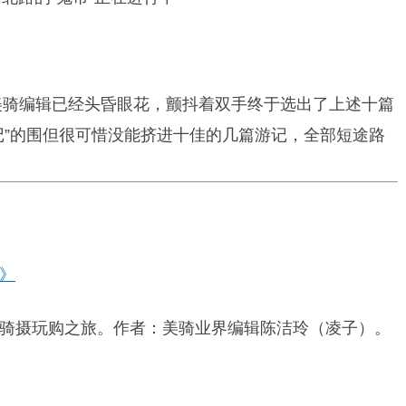
，美骑编辑已经头昏眼花，颤抖着双手终于选出了上述十篇
记”的围但很可惜没能挤进十佳的几篇游记，全部短途路
》
骑摄玩购之旅。作者：美骑业界编辑陈洁玲（凌子）。