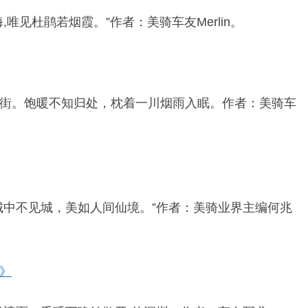
唯见杜鹃若烟霞。”作者：美骑车友Merlin。
街。饱暖不知归处，枕着一川烟雨入眠。作者：美骑车
城中不见城，美如人间仙境。”作者：美骑业界主编何兆
》