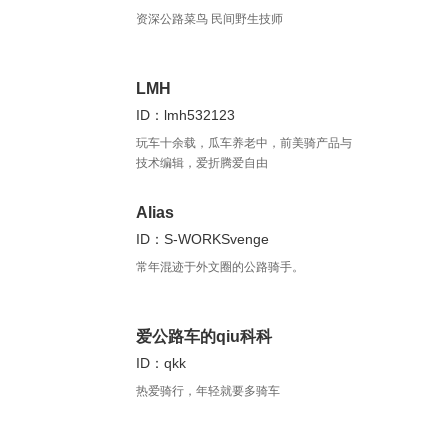
资深公路菜鸟 民间野生技师
LMH
ID：lmh532123
玩车十余载，瓜车养老中，前美骑产品与
技术编辑，爱折腾爱自由
Alias
ID：S-WORKSvenge
常年混迹于外文圈的公路骑手。
爱公路车的qiu科科
ID：qkk
热爱骑行，年轻就要多骑车