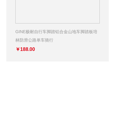
GINE极耐自行车脚踏铝合金山地车脚踏板培
林防滑公路单车骑行
￥188.00