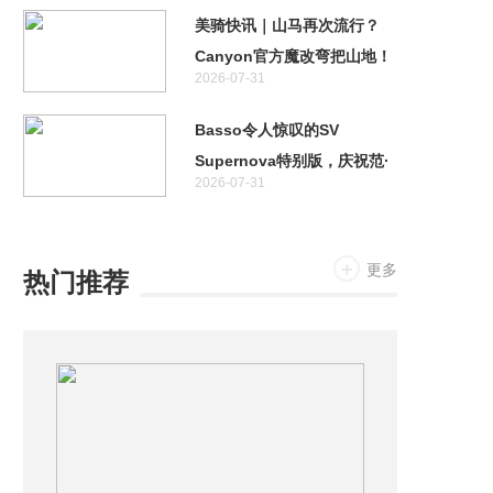
美骑快讯｜山马再次流行？
Canyon官方魔改弯把山地！
2026-07-31
特斯拉首款两轮车居然不是电
助力！
Basso令人惊叹的SV
Supernova特别版，庆祝范·
2026-07-31
阿维马特奥运金牌十周年
更多
热门推荐