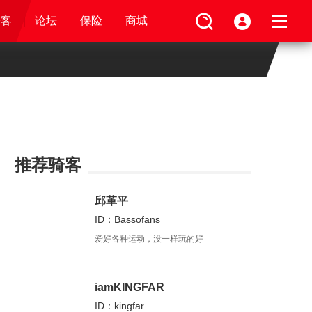
论坛
视频
骑客
骑客
保险
论坛
论坛
论坛
商城
保险
保险
保险
商城
商城
商城
推荐骑客
邱革平
ID：Bassofans
爱好各种运动，没一样玩的好
iamKINGFAR
ID：kingfar