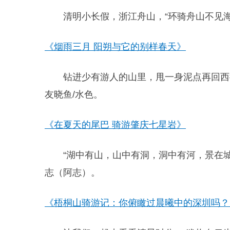
清明小长假，浙江舟山，“环骑舟山不见海,
《烟雨三月 阳朔与它的别样春天》
钻进少有游人的山里，甩一身泥点再回西
友晓鱼/水色。
《在夏天的尾巴 骑游肇庆七星岩》
“湖中有山，山中有洞，洞中有河，景在
志（阿志）。
《梧桐山骑游记：你俯瞰过晨曦中的深圳吗？