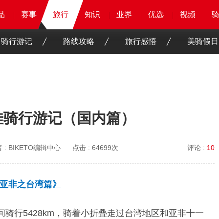
品
品
品
品
赛事
赛事
赛事
旅行
旅行
旅行
知识
知识
知识
知识
业界
业界
业界
业界
优选
优选
优选
优选
骑客
骑客
视频
视频
骑行游记
路线攻略
旅行感悟
美骑假日
佳骑行游记（国内篇）
 :
BIKETO编辑中心
点击 :
64699次
评论 :
10
亚非之台湾篇》
间骑行5428km，骑着小折叠走过台湾地区和亚非十一