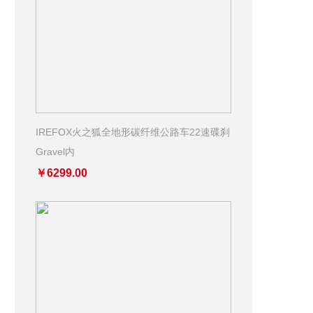
IREFOX火之狐全地形碳纤维公路车22速碟刹
Gravel内
￥6299.00