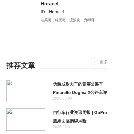
HoraceL
ID：HoraceL
油菜腿，纯肥宅，流浪狗，穷唧唧
更多
推荐文章
伪装成耐力车的竞赛公路车
Pinarello Dogma X公路车评
2026-08-03
测
自行车行业资讯周报 | GoPro
股票面临摘牌风险
2026-07-31