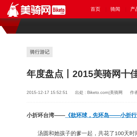
首页
首页
首页
首页
骑闻
骑闻
骑闻
骑闻
产
产
产
产
骑行游记
年度盘点丨2015美骑网十
2015-12-17 15:52:51
出处 :
Biketo.com|美骑网
作者
小折环台湾——
《欲环球，先环岛——小折行
汤圆和她孩子的爹一起，共花了100天时