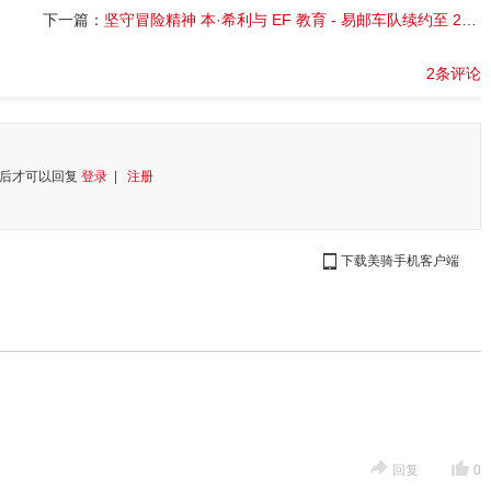
下一篇：
坚守冒险精神 本·希利与 EF 教育 - 易邮车队续约至 2029 年
2条评论
后才可以回复
登录 |
注册
下载美骑手机客户端
回复
0