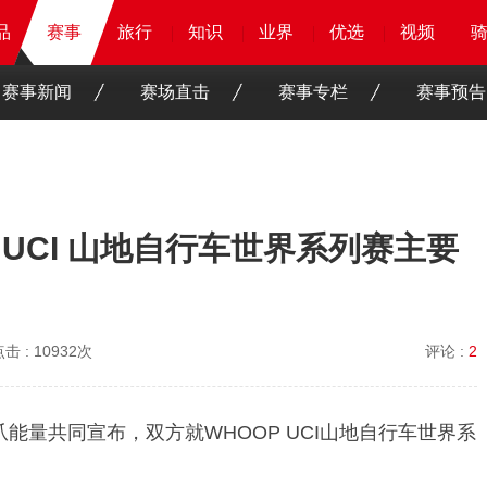
品
品
品
赛事
赛事
赛事
旅行
旅行
旅行
旅行
知识
知识
知识
知识
业界
业界
业界
业界
优选
优选
优选
优选
骑客
骑客
视频
视频
赛事新闻
赛场直击
赛事专栏
赛事预告
 UCI 山地自行车世界系列赛主要
点击 :
10932次
评论 :
2
魔爪能量共同宣布，双方就WHOOP UCI山地自行车世界系