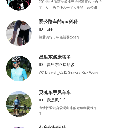
2014年从看环法录播开始渐渐喜欢上自行
车运动，隔年便入手了人生第一台公路
车，闲暇时写写赛报，因此结识不少好
友。虽然心知不能成为一名车手，但还是
爱公路车的qiu科科
会努力做一条不会在“休闲骑”中被随意拉爆
ID：qkk
的咸鱼。
热爱骑行，年轻就要多骑车
昌里东路康塔多
ID：昌里东路康塔多
WXID：wzh_0211 Strava：Rick Wong
灵魂车手风车车
ID：我是风车车
有情怀爱健身爱喝咖啡的老年组灵魂车
手。
邻座的怪同徐