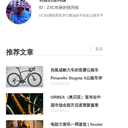
ID：ZXC邻座的怪同徐
UCI在册跟西班牙打酱油的不知名公路车手
更多
推荐文章
伪装成耐力车的竞赛公路车
Pinarello Dogma X公路车评
2026-08-03
测
ORBEA（奥贝亚）宣布在中
国市场全面开启直营新篇章
2026-08-01
电助力资讯一周速览 | Scuter