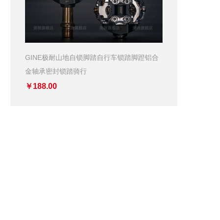
GINE极耐山地自锁脚踏自行车锁踏脚蹬铝合
金轴承密封锁踏骑行
￥188.00