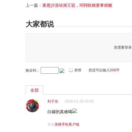
上一篇：
逐鹿沙漠绿洲王冠，环阿联酋赛事前瞻
大家都说
您需要登录
表情
您还可以输入
200
字
验证码：
全部
刘子光
2026-01-29 20:45
白罐的真难喝
来自
美骑手机客户端