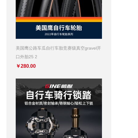
美国鹰公路车瓜自行车胎竞赛级真空gravel开
口外胎25 2
￥280.00