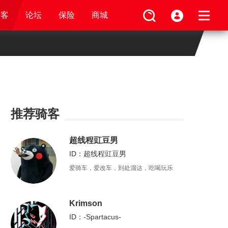
论坛
视频
骑客
骑客
保险
论坛
论坛
论坛
商城
保险
保险
保险
商城
商城
商城
推荐骑客
超线程豇豆男
ID：超线程豇豆男
爱骑车，爱改车，到处溜达，吃喝玩乐
Krimson
ID：-Spartacus-