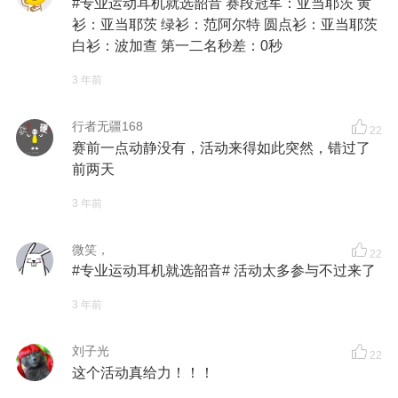
#专业运动耳机就选韶音 赛段冠军：亚当耶茨 黄
衫：亚当耶茨 绿衫：范阿尔特 圆点衫：亚当耶茨
白衫：波加查 第一二名秒差：0秒
3 年前
行者无疆168
22
赛前一点动静没有，活动来得如此突然，错过了
前两天
3 年前
微笑，
22
#专业运动耳机就选韶音# 活动太多参与不过来了
3 年前
刘子光
22
这个活动真给力！！！