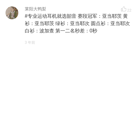
莱阳大鸭梨
22
#专业运动耳机就选韶音 赛段冠军：亚当耶茨 黄
衫：亚当耶茨 绿衫：亚当耶次 圆点衫：亚当耶次
白衫：波加查 第一二名秒差：0秒
3 年前