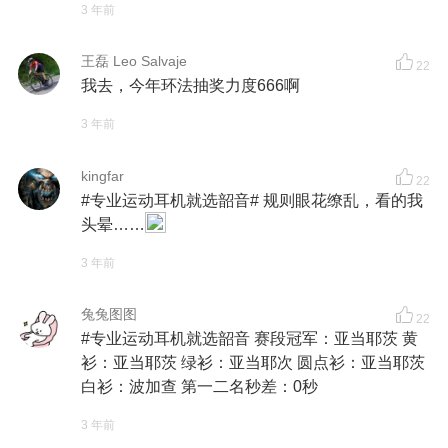
3 年前
王磊 Leo Salvaje
22
我去，今年环法抽奖力度666啊
3 年前
kingfar
22
#专业运动耳机就选韶音# 规则眼花缭乱，看的我
头晕……
3 年前
兔兔图图
22
#专业运动耳机就选韶音 赛段冠军：亚当耶茨 黄
衫：亚当耶茨 绿衫：亚当耶次 圆点衫：亚当耶茨
白衫：波加查 第一二名秒差：0秒
3 年前