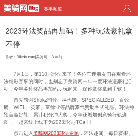
赛事频道
2023环法奖品再加码！多种玩法豪礼拿
不停
作者：Biketo.com|美骑网
3 年前
7月1日，第110届环法来了！各位车迷朋友们在观看环
法精彩赛事的同时，也别忘了美骑网一年一度环法送豪礼活
动，今年各种奖品再加码，玩起来，保你拿奖拿到手软！
首先感谢Shokz韶音、禧玛诺、SPECIALIZED、百锐
腾、WIEL、英豪、富律业等品牌豪气赞助各式礼品。环法神
预言赢好礼，累计积分冲大奖，今年还增加创意骑行轨迹
图，一起来线上线下为2023环法打Call！
点击进入
美骑网2023环法专题
，环法趣闻、每日赛报、