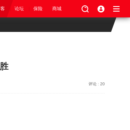
论坛
视频
骑客
骑客
保险
论坛
论坛
论坛
商城
保险
保险
保险
商城
商城
商城
首胜
评论 :
20