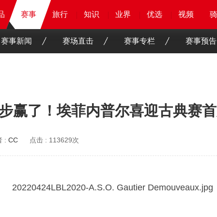
品
品
品
赛事
赛事
赛事
旅行
旅行
旅行
旅行
知识
知识
知识
知识
业界
业界
业界
业界
优选
优选
优选
优选
骑客
骑客
视频
视频
赛事新闻
赛场直击
赛事专栏
赛事预告
：快步赢了！埃菲内普尔喜迎古典赛
 :
CC
点击 :
113629次