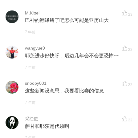
M.Kittel
23
巴神的翻译错了吧怎么可能是亚历山大
7 年前
wangyue9
22
耶茨进步好快呀，后边几年会不会更恐怖~~
7 年前
snoopy001
22
这些新闻没意思，我要看比赛的信息
7 年前
采红使
22
萨甘和耶茨是代领啊
7 年前