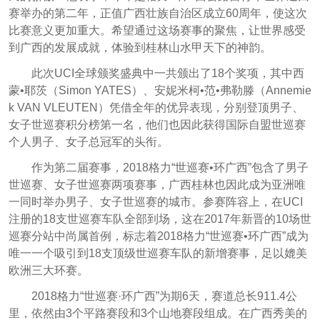
赛举办的第二年，正值广西壮族自治区成立60周年，使这次
比赛意义更加重大。希望通过这场赛事的聚焦，让世界感受
到广西的发展成就，体验到桂林山水甲天下的神韵。
此次UCI全球颁奖盛典中一共颁出了18个奖项，其中西
蒙•耶茨（Simon YATES）、安妮米柯•范•弗勒滕（Annemie
k VAN VLEUTEN）凭借全年的优异表现，分别登顶男子、
女子世巡赛积分榜第一名，他们也因此获得国际自盟世巡赛
个人男子、女子总冠军的头衔。
作为第二届赛事，2018格力“世巡赛•环广西”包含了男子
世巡赛、女子世巡赛两项赛事，广西桂林也因此成为亚洲唯
一同时举办男子、女子世巡赛的城市。参赛阵容上，在UCI
注册的18支世巡赛车队全部到场，这在2017年新晋的10场世
巡赛分站中尚属首例，标志着2018格力“世巡赛•环广西”成为
唯一一个吸引到18支顶级世巡赛车队的新增赛事，足以媲美
欧洲三大环赛。
2018格力“世巡赛·环广西”为期6天，赛道总长911.4公
里，依然由3个平路赛段和3个山地赛段组成。在广西秀美的