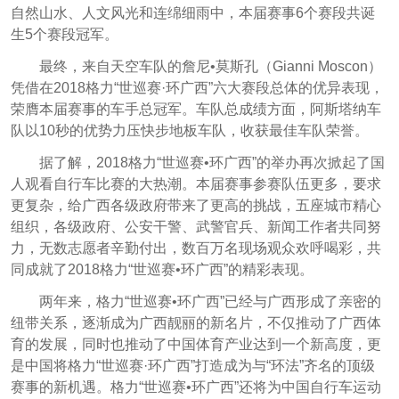
自然山水、人文风光和连绵细雨中，本届赛事6个赛段共诞
生5个赛段冠军。
最终，来自天空车队的詹尼•莫斯孔（Gianni Moscon）
凭借在2018格力“世巡赛·环广西”六大赛段总体的优异表现，
荣膺本届赛事的车手总冠军。车队总成绩方面，阿斯塔纳车
队以10秒的优势力压快步地板车队，收获最佳车队荣誉。
据了解，2018格力“世巡赛•环广西”的举办再次掀起了国
人观看自行车比赛的大热潮。本届赛事参赛队伍更多，要求
更复杂，给广西各级政府带来了更高的挑战，五座城市精心
组织，各级政府、公安干警、武警官兵、新闻工作者共同努
力，无数志愿者辛勤付出，数百万名现场观众欢呼喝彩，共
同成就了2018格力“世巡赛•环广西”的精彩表现。
两年来，格力“世巡赛•环广西”已经与广西形成了亲密的
纽带关系，逐渐成为广西靓丽的新名片，不仅推动了广西体
育的发展，同时也推动了中国体育产业达到一个新高度，更
是中国将格力“世巡赛·环广西”打造成为与“环法”齐名的顶级
赛事的新机遇。格力“世巡赛•环广西”还将为中国自行车运动