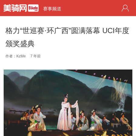
赛事频道
格力“世巡赛·环广西”圆满落幕 UCI年度
颁奖盛典
作者：KzMe
7 年前