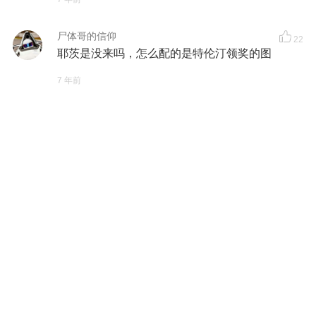
尸体哥的信仰
22
耶茨是没来吗，怎么配的是特伦汀领奖的图
7 年前
HoraceL
我看下去就只有王健林是本人
7 年前
HoraceL
25
萨甘只差了80分，好可惜啊，如果他来比环广
西，这80分肯定能追回来的
，不过二哥也不差
一个全年第一
7 年前
刘子光
他大概是为了保住“二”哥的称号故意的
7 年前