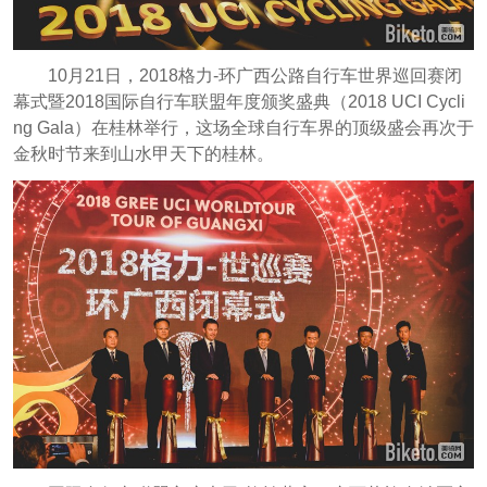
10月21日，2018格力-环广西公路自行车世界巡回赛闭
幕式暨2018国际自行车联盟年度颁奖盛典（2018 UCI Cycli
ng Gala）在桂林举行，这场全球自行车界的顶级盛会再次于
金秋时节来到山水甲天下的桂林。