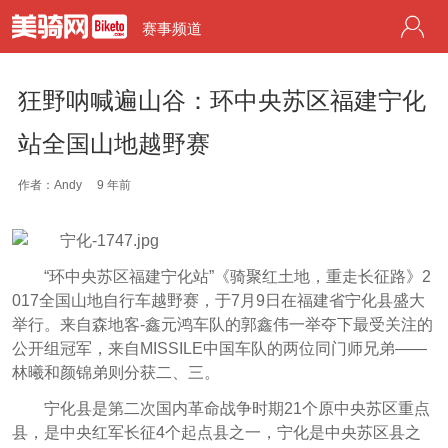
赛事频道
狂野呐喊遍山谷：环中央苏区福建宁化
站全国山地越野赛
作者：Andy
9 年前
“环中央苏区福建宁化站”《骑聚红土地，重走长征路》2
017全国山地自行车越野赛，于7月9日在福建省宁化县盛大
举行。来自森地客-鑫元鸿车队的郭鑫伟一举夺下最受关注的
公开组冠军，来自MISSILE中国车队的两位同门师兄弟——
林曦和颜锦弟则分获二、三。
宁化县是第二次国内革命战争时期21个原中央苏区重点
县，是中央红军长征4个起点县之一，宁化是中央苏区县之