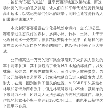
一，被誉为“苏区乌克兰”，且享受西部地区政策待遇。而这
场比赛的重大的意义就是，让人们在和平年代通过骑行跨越
高山远水，以铭记先辈们付出的艰辛，同时也通过骑行给人
们带来健康和活力。
本次越野赛赛道设在宁化县城郊乡境内，全长19公里。
赛道穿过生态良好的森林、乡间小路、竹林、土路。由于宁
化近日雨水十分充沛，很多路段变得十分泥泞，而这样的赛
道在给选手亲近自然的机会的同时，也给他们带来了巨大挑
战。
公开组高达一万元的冠军奖金吸引到了众多实力强劲的
车手前来参加，其中就包括了最近风生水起的郭鑫伟，以及
林曦、颜锦弟、爬坡悍将胡紫云、黄胜安等人前来参赛。男
子公开组要绕赛道两圈，郭鑫伟凭借自己过人的爆发力以及
耐力，在第一圈别抢到了领头的位置。MISSILE车队虽然有
林曦和颜锦弟两名强手，但是林曦爬坡能力不佳，颜锦弟的
下坡能力不佳，所以两人无法形成合力去对抗郭鑫伟。单兵
作战的郭鑫伟心率一度达到190次/分以上，他也承认获得这
个冠军不容易。