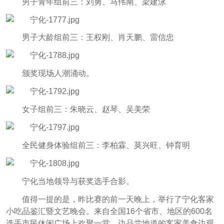
男子青年组前三：刘勇、马伟南、梁建泳
男子大龄组前三：王权刚、肖天鹏、雷信忠
颁奖现场人潮涌动。
女子组前三：朱晓云、赵琴、吴美荣
全民健身体验组前三：李柏霖、莫兴旺、钟育明
宁化当地领导与获奖选手合影。
值得一提的是，昨比赛的前一天晚上，举行了宁化客家
小吃品鉴汇暨文艺晚会。来自全国16个省市、地区的600名
选手市民休闲广场上欢聚一堂，边品尝地道的客家美食边观