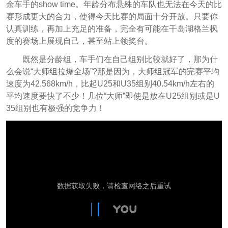
余车手的show time。年龄分布悬殊的车队也无法在今天的比
赛形成更大的合力，使得今天比赛的局面十分开放。只要你
认真训练，再加上充足的准备，完全有可能在千岛湖格兰枫
度的赛场上展现自己，甚至站上领奖台。
既然是分龄组，车手们在自己组别比较就好了，那为什
么会说“大师组拉爆全场”?那是因为，大师组冠军的完赛平均
速度为42.568km/h，比起U25和U35组别40.54km/h左右的
平均速度要快了不少！几位“大师”即使是放在U25组别或是U
35组别也有极强的竞争力！