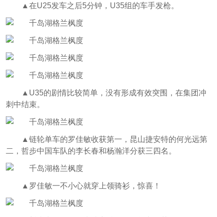
▲在U25发车之后5分钟，U35组的车手发枪。
▲U35的剧情比较简单，没有形成有效突围，在集团冲
刺中结束。
▲链轮单车的罗佳敏收获第一，昆山捷安特的何光远第
二，哲步中国车队的李长春和杨瀚洋分获三四名。
▲罗佳敏一不小心就穿上领骑衫，惊喜！