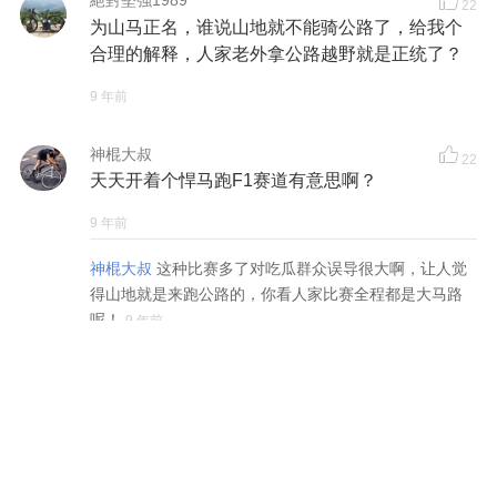
絕對堅強1989
22
为山马正名，谁说山地就不能骑公路了，给我个
合理的解释，人家老外拿公路越野就是正统了？
9 年前
神棍大叔
22
天天开着个悍马跑F1赛道有意思啊？
9 年前
神棍大叔
这种比赛多了对吃瓜群众误导很大啊，让人觉
得山地就是来跑公路的，你看人家比赛全程都是大马路
呢！
9 年前
饕餮Scorpius
22
奇葩的山马赛
9 年前