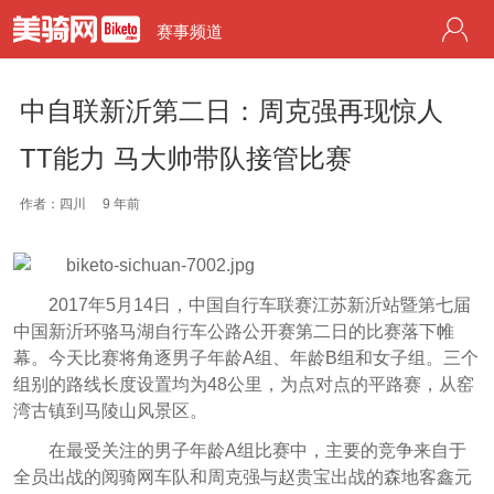
赛事频道
中自联新沂第二日：周克强再现惊人
TT能力 马大帅带队接管比赛
作者：四川
9 年前
2017年5月14日，中国自行车联赛江苏新沂站暨第七届
中国新沂环骆马湖自行车公路公开赛第二日的比赛落下帷
幕。
今天比赛将角逐男子年龄A组、年龄B组和女子组。三个
组别的路线长度设置均为48公里，为点对点的平路赛，从窑
湾古镇到马陵山风景区。
在最受关注的男子年龄A组比赛中，主要的竞争来自于
全员出战的阅骑网车队和周克强与赵贵宝出战的森地客鑫元