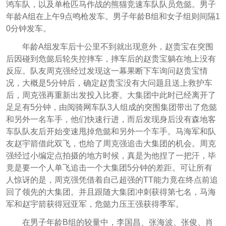
鸿车队，以及单枪匹马作战的熊猫竞速车队队员危懿。
男子
年龄A组在上午9点鸣枪发车。男子年龄B组和女子组则间隔1
0分钟发车。
年龄A组发车后十公里不到就出现意外，赵贵宝在突围
后因碰到危懿后轮失控摔车，摔车后的赵贵宝躺在地上没有
反应。队友周克强经过发现这一幕果断下车询问赵贵宝情
况，大概是5分钟后，确定赵贵宝没有大问题且送上救护车
后，周克强再重新出发投入比赛。大集团中此时已经离开了
足足有5分
钟，由阅骑网车队3人组成的突围集团带出了危懿
和另外一名车手，他们快速行进，而后发现身后没有森地客
车队队友后开始变速甩掉危懿和另外一个车手。马海军和队
友赵宇箭借此双飞，也给了周克强追击大集团的机会。
周克
强经过小编定点拍摄的地方时候，真是为他捏了一把汗，毕
竟是要一个人单飞追击一个大集团5分钟的差距。
可让所有
人惊讶的是，周克强凭借着自己超强的TT能力竟在终点前追
回了领先的大集团。并且跟随大集团冲刺获得第七名，马海
军和赵宇箭获得冠亚军，危懿力压王强获得季军。
在男子年龄B组的较量中，李国昌、张海波、张俊、肖