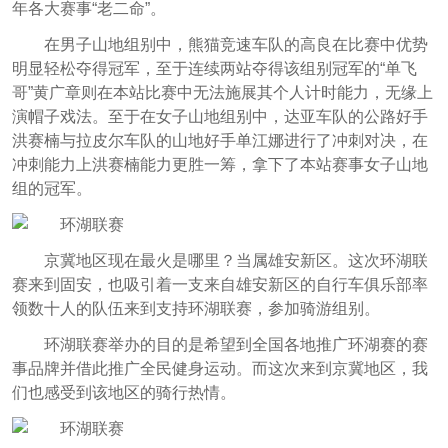
年各大赛事“老二命”。
在男子山地组别中，熊猫竞速车队的高良在比赛中优势
明显轻松夺得冠军，至于连续两站夺得该组别冠军的“单飞
哥”黄广章则在本站比赛中无法施展其个人计时能力，无缘上
演帽子戏法。至于在女子山地组别中，达亚车队的公路好手
洪赛楠与拉皮尔车队的山地好手单江娜进行了冲刺对决，在
冲刺能力上洪赛楠能力更胜一筹，拿下了本站赛事女子山地
组的冠军。
京冀地区现在最火是哪里？当属雄安新区。这次环湖联
赛来到固安，也吸引着一支来自雄安新区的自行车俱乐部率
领数十人的队伍来到支持环湖联赛，参加骑游组别。
环湖联赛举办的目的是希望到全国各地推广环湖赛的赛
事品牌并借此推广全民健身运动。而这次来到京冀地区，我
们也感受到该地区的骑行热情。