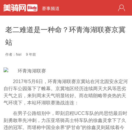
赛事频道
老二难道是一种命？环青海湖联赛京冀
站
作者：Nel
9 年前
2017年5月6日，环青海湖联赛京冀站在河北固安永定河
自行车公园落下了帷幕。京冀地区经历连续两天大风等恶劣
天气之后，来到周末天气明显转好。而在晴朗略带炎热的天
气环境下，本站环湖联赛激战连连：
在男子公路组别中，即刻启程UCC车队的尚思恺最后时
刻勇敢率先冲刺，力压亚塔骑高士特车队的徐鑫灵拿下了久
违的冠军。而堪称中国业余界“萨甘命”的徐鑫灵则延续着今