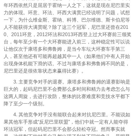
年环西依然只是屈居于霍纳一人之下，这就是现在尼巴里实
力的体现。环意、环法、环西大满贯已经说明了问题，试想
一下，为什么维金斯、霍纳、科博、巴尔维德、斯卡伯尼等
人不能获得大满贯呢？除了这三个冠军，尼巴里还曾在201
0、2011环意，2012环法和2013环西登上过大环赛前三领奖
台，每年至少有一个大环赛能进入前三，这种稳定性可以说
让他仅次于康塔多和弗鲁姆，是当今车坛大环赛车手第三
人，甚至他还有可能再超越其中一人（如果他们中有人开始
出现身体机能下滑的话。不过与康塔多和弗鲁姆不同的是，
尼巴里还是很依靠状态来赢得比赛）。
3. 主要竞争对手的退赛。康塔多和弗鲁姆的退赛影响是
巨大的，起码尼巴里不会费那么多时间和精力去考虑怎么与
这两人周旋，去进行攻防，整体的比赛难度和竞技水平都下
降了至少一个级别。
4. 其他竞争对手没有能联合起来对抗尼巴里。不能说如
果其他车手形成“反尼巴里联盟”，他们中就一定有人能夺得
环法冠军，但起码尼巴里不会那么轻松夺冠。然而事实就