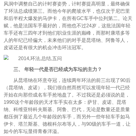
风洞中调整自己的计时赛姿势，计时赛提高明显，最终确保
了环法总成绩第三。而他今年的爬坡水平，也仅次于尼巴里
和后半程大爆发的马伊卡，在所有GC车手中位列第二。论天
赋，他是法国车手最好的，而他也不过24岁，这批法国年轻
车手还有三四年才到他们职业生涯的巅峰，而那时康塔多等
人的年纪已经偏大，未来他们的对手是昆塔纳、阿鲁等人，
皮诺还是有很大的机会冲击环法冠军。
三、
年轻一代是否已经成为车坛的主力？
从昆塔纳在环意夺冠，连续两年环法的前三出现了90后
（昆塔纳、皮诺），我们很自然而然可以发现年轻一代已经
开始在向那些成名车手抢地盘了。不过我还是必须说的是，
1990这个年龄段的天才车手实在太多：萨甘、皮诺、昆塔
纳、科维亚特科夫斯基、阿鲁、巴代，无论是数量还是质量
都压倒了最近几个年龄段的车手，而另外一些年轻车手如马
伊卡、塔兰斯基、德根科尔布等人，与90级的车手一道，让
如今的车坛显得青春洋溢。