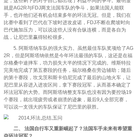
是，这些剩下的对手自己都出现了利益不同的争斗。最明显
就是AG2R与FDJ两支法国车队的争斗，如果法国人能联
手，也许他们还有机会结束多年的环法无冠。但是，我们在
比赛中看到了巴代在下坡时进攻皮诺，FDJ不断在爬坡时向
巴代施加压力，可以说这些人没有合纵连横，而是各自为
战，让尼巴里赢得轻松很多。
5. 阿斯塔纳车队的强大实力。虽然最佳车队奖项给了AG
2R，但是阿斯塔纳依然是今年环法最强的车队，这还是在福
尔格桑中途摔车，功力损失大半的情况下完成的。维斯特拉
完美地完成了第五赛段的任务，福尔格桑在旁边辅助；随后
的第十赛段，坎戈茨和斯卡伯尼完成了最后的山地火车，让
尼巴里从容进入进攻区间，拿下赛段冠军，从而基本确定了
环法冠军的大势。而阿斯塔纳整支车队也没有因为要控场19
个赛段，就出现疲劳或者崩溃的迹象，最后9人全部完赛，
可以说一支强大的车队保证了尼巴里的获胜。
二、
法国自行车又重新崛起了？法国车手未来有希望重
夺环法冠军？