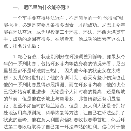
一、 尼巴里为什么能夺冠？
一个车手要夺得环法冠军，不是简单的一句“他很强”就
能概括，必定是需要具备很多因素，才能成功。尼巴里今年
能在环法夺冠，成为现役第二个环意、环法、环西大满贯车
手，成功的原因有很多。在我看来，他成功的因素有这么几
点，排名分先后：
1. 精心备战，状态刚刚好在环法调整到巅峰。如果从今
年的一系列比赛，包括环多菲内等热身赛的情况来看，尼巴
里甚至都不是环法前三热门，因为他今年的状态实在太糟
糕：女儿的出世打乱了他的冬训计划，春天有些小伤病也让
他的一系列比赛显得步履蹒跚。而在环多菲内赛，他的状态
已经开始有明显进步，无论是个人计时赛的提高，还是爬坡
的节奏。但是他在长坡上与康塔多、弗鲁姆都还有明显差
距，甚至不如当时的塔兰斯基。但是，意大利人还是恰到好
处地运用高原训练、科学恢复等方法，让自己在环法达到了
状态的巅峰。他在意大利国家锦标赛收获赛季首胜，然后环
法第二赛段就取得了自己第一环法单站的胜利。信心对于他