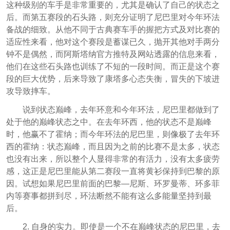
这种级别的车手是非常重要的，尤其是确认了自己的状态之
后。而第五赛段的石头路，则充分证明了尼巴里对今年环法
备战的细致。从他不同于古典赛车手的握把方式及对比赛的
适应性来看，他对这个赛段是蓄谋已久，抛开其他对手两分
钟不是偶然，而阿斯塔纳官方推特及网站透露的信息来看，
他们在这些石头路也训练了不短的一段时间。而正是这个赛
段的巨大优势，后来导致了康塔多心态失衡，冒失的下坡进
攻导致摔车。
说到状态巅峰，去年环意和今年环法，尼巴里都做到了
处于他的巅峰状态之中。在去年环西，他的状态不是巅峰
时，他赢不了霍纳；而今年环法的尼巴里，则像极了去年环
西的霍纳：状态巅峰，而且因为之前的比赛不是太多，状态
也没有出来，所以整个人显得非常的有活力，没有太多疲劳
感，这正是尼巴里能从第二赛段一直将黄衫保持到巴黎的原
因。试想如果尼巴里前面的巴黎—尼斯、环罗曼蒂、环多菲
内等赛事都拼到尽，环法断然不能有这么多能量坚持到最
后。
2. 自身的实力。即使是一个不在巅峰状态的尼巴里，去