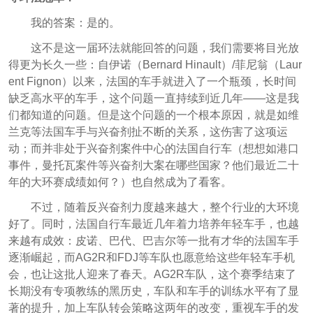
我的答案：是的。
这不是这一届环法就能回答的问题，我们需要将目光放
得更为长久一些：自伊诺（Bernard Hinault）/菲尼翁（Laur
ent Fignon）以来，法国的车手就进入了一个瓶颈，长时间
缺乏高水平的车手，这个问题一直持续到近几年——这是我
们都知道的问题。但是这个问题的一个根本原因，就是如维
兰克等法国车手与兴奋剂扯不断的关系，这伤害了这项运
动；而并非处于兴奋剂案件中心的法国自行车（想想如港口
事件，曼托瓦案件等兴奋剂大案在哪些国家？他们最近二十
年的大环赛成绩如何？）也自然成为了看客。
不过，随着反兴奋剂力度越来越大，整个行业的大环境
好了。同时，法国自行车最近几年着力培养年轻车手，也越
来越有成效：皮诺、巴代、巴吉尔等一批有才华的法国车手
逐渐崛起，而AG2R和FDJ等车队也愿意给这些年轻车手机
会，也让这批人迎来了春天。AG2R车队，这个赛季结束了
长期没有专项教练的黑历史，车队和车手的训练水平有了显
著的提升，加上车队转会策略这两年的改变，重视车手的发