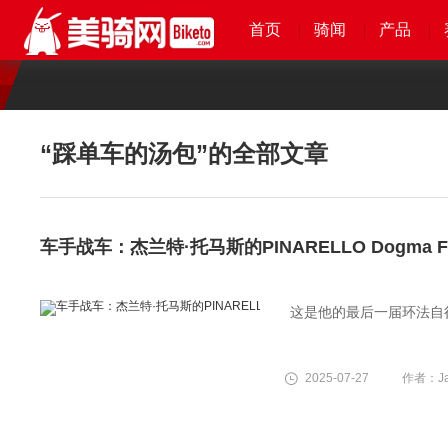
首页
首页
首页
首页
骑闻
骑闻
骑闻
骑闻
产品
产品
产品
产品
“踩单车的汤包”
的全部文章
车手战车：杰兰特·托马斯的PINARELLO Dogma F
这是他的最后一届环法自
2025-07-27
作者：Jac