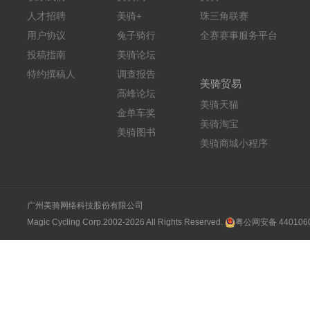
人才招聘
美骑+
珠三角联赛
用户协议
兔子骑行
全赛赛事服务平台
投稿指南
美骑论坛
特约撰稿人
调查报告
美骑贸易
高峰论坛
美骑天猫
金单车奖
美骑淘宝
美骑图书
美骑商城小程序
广州美骑网络科技股份有限公司
Magic Cycling Corp.2002-2026 All Rights Reserved.
粤公网安备 4401060