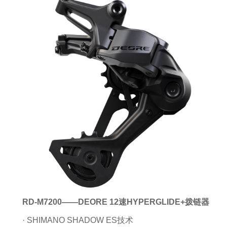
RD-M7200——DEORE 12速HYPERGLIDE+拨链器
· SHIMANO SHADOW ES技术