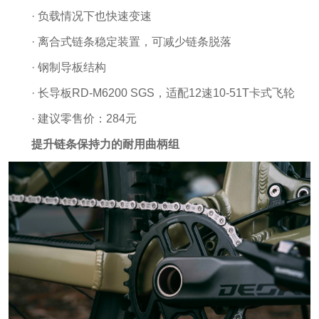
· 负载情况下也快速变速
· 离合式链条稳定装置，可减少链条脱落
· 钢制导板结构
· 长导板RD-M6200 SGS，适配12速10-51T卡式飞轮
· 建议零售价：284元
提升链条保持力的耐用曲柄组