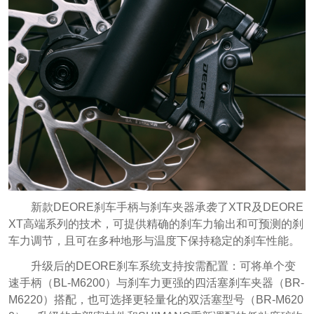
新款DEORE刹车手柄与刹车夹器承袭了XTR及DEORE
XT高端系列的技术，可提供精确的刹车力输出和可预测的刹
车力调节，且可在多种地形与温度下保持稳定的刹车性能。
升级后的DEORE刹车系统支持按需配置：可将单个变
速手柄（BL-M6200）与刹车力更强的四活塞刹车夹器（BR-
M6220）搭配，也可选择更轻量化的双活塞型号（BR-M620