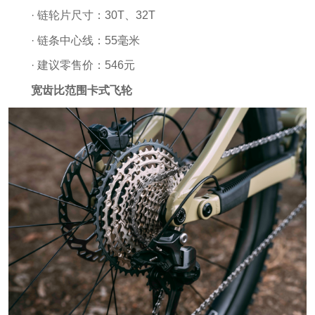
· 链轮片尺寸：30T、32T
· 链条中心线：55毫米
· 建议零售价：546元
宽齿比范围卡式飞轮