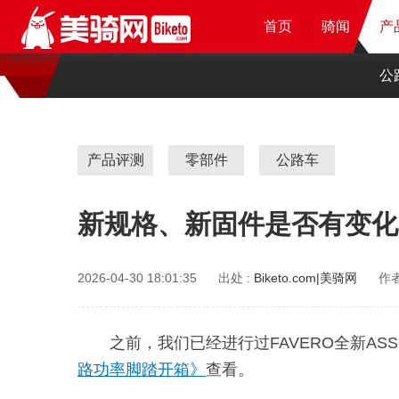
首页
首页
首页
首页
骑闻
骑闻
骑闻
产
产
产
公
产品评测
零部件
公路车
新规格、新固件是否有变化？ F
2026-04-30 18:01:35
出处 :
Biketo.com|美骑网
作者
之前，我们已经进行过FAVERO全新ASS
路功率脚踏开箱》
查看。