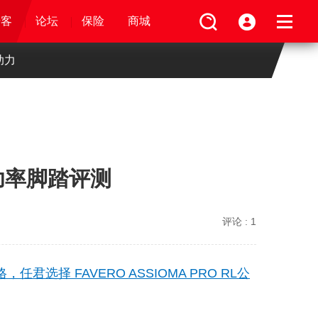
论坛
视频
骑客
骑客
保险
论坛
论坛
论坛
商城
保险
保险
保险
商城
商城
商城
助力
L功率脚踏评测
评论 :
1
任君选择 FAVERO ASSIOMA PRO RL公