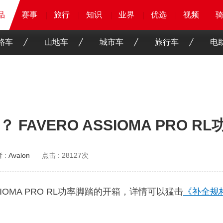
品
品
品
赛事
赛事
赛事
赛事
旅行
旅行
旅行
旅行
知识
知识
知识
知识
业界
业界
业界
业界
优选
优选
优选
优选
骑客
骑客
视频
视频
路车
山地车
城市车
旅行车
电
AVERO ASSIOMA PRO R
 :
Avalon
点击 :
28127次
IOMA PRO RL功率脚踏的开箱，详情可以猛击
《补全规格，