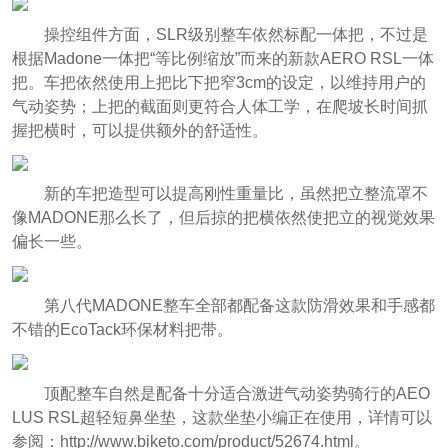
操控组件方面，SLR级别整车依然标配一体把，不过是
根据Madone一体把“等比例缩放”而来的新款AERO RSL一体
把。车把依然使用上把比下把窄3cm的设定，以维持用户的
气动姿势；上把的截面则更符合人体工学，在爬坡长时间抓
握把横时，可以提供额外的舒适性。
新的车把造型可以提高刚性重量比，虽然把立整流罩不
像MADONE那么长了，但后掠的把横依然使把立的视觉效果
偏长一些。
第八代MADONE整车全部都配备这款防滑效果和手感都
不错的EcoTack环保材料把带。
顶配整车自然是配备十分适合激进气动姿势骑行的AEO
LUS RSL超轻短鼻坐垫，这款坐垫小编正在使用，详情可以
参阅：http://www.biketo.com/product/52674.html。