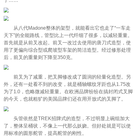
了……
从八代Madone整体的架型，就能看出它也走了“一车走
天下”的全能路线，管型比上一代纤细了很多，以减轻重量。
首先就是从前叉改起。前叉一改过去使用的唐刀式造型，使
用了更偏向综合型或爬坡型车架的简洁造型。经过修形处理
后，前叉的重量则下降至350克。
前叉为了减重，把叉脚修改成了圆润的轻量化造型。另
外，还有一处看不到的改变，就是桶轴螺纹牙距也从1.75改
为了1.0，也略微减轻重量。在欧洲品牌纷纷在搞封闭式叉脚
的今天，也就粗犷的美国品牌们还在用开放式的叉脚了。
头管依然是TREK招牌式的造型，不过明显上碗组加大
了，整体呈桶状，不像上一代那么妖娆。但好处就是可以使
用标准的圆形舵管，提高舵管的刚性。