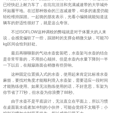
已经快赶上耐力车了，在坑坑洼洼和充满减速带的大学城外
环如履平地。在过那种致命的三连减速带，40多的速度仍能
轻松维持踩踏。一起骑的朋友表示，光看小编骑就能知道这
辆车的舒适性很好了，就是这么夸张。
不过ISOFLOW这种调校的弊端就是对于体重大的人来
说，会感觉偏软了一些，踩踏时的支撑会稍微欠缺，可能70
kg区间会恰到好处。
最后再聊聊新的气动水壶套装吧，水壶架与水壶的结合
是非常牢靠的，不用担心颠掉。但是水壶内水量下降到一半
一下以后，在颠簸路面会稍微有些异响。
这种固定位置插入式的水壶，使用起来肯定比标准水壶
麻烦，要找对角度才能顺利滑入水壶架，需要适应一段时间
才能熟练使用。如果无法熟练使用的话，不好意思，车架为
你节省了77秒，但水壶为你浪费了88秒。
由于水壶不是平底设计，无法直立在平面上，所以习惯
在桌面装水或者加冲剂的小伙伴，可能会觉得不太顺手；小