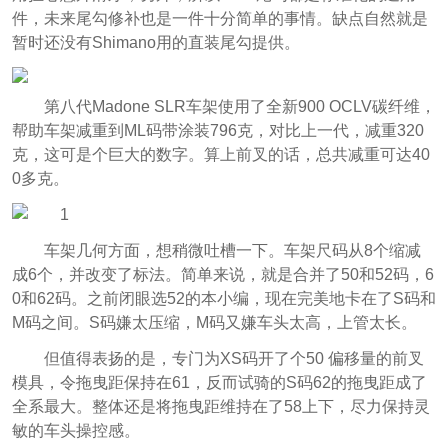
件，未来尾勾修补也是一件十分简单的事情。缺点自然就是
暂时还没有Shimano用的直装尾勾提供。
第八代Madone SLR车架使用了全新900 OCLV碳纤维，
帮助车架减重到ML码带涂装796克，对比上一代，减重320
克，这可是个巨大的数字。算上前叉的话，总共减重可达40
0多克。
车架几何方面，想稍微吐槽一下。车架尺码从8个缩减
成6个，并改变了标法。简单来说，就是合并了50和52码，6
0和62码。之前闭眼选52的本小编，现在完美地卡在了S码和
M码之间。S码嫌太压缩，M码又嫌车头太高，上管太长。
但值得表扬的是，专门为XS码开了个50 偏移量的前叉
模具，令拖曳距保持在61，反而试骑的S码62的拖曳距成了
全系最大。整体还是将拖曳距维持在了58上下，尽力保持灵
敏的车头操控感。