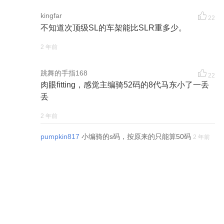
kingfar
22
不知道次顶级SL的车架能比SLR重多少。
2 年前
跳舞的手指168
22
肉眼fitting，感觉主编骑52码的8代马东小了一丢
丢
2 年前
pumpkin817
小编骑的s码，按原来的只能算50码
2 年前