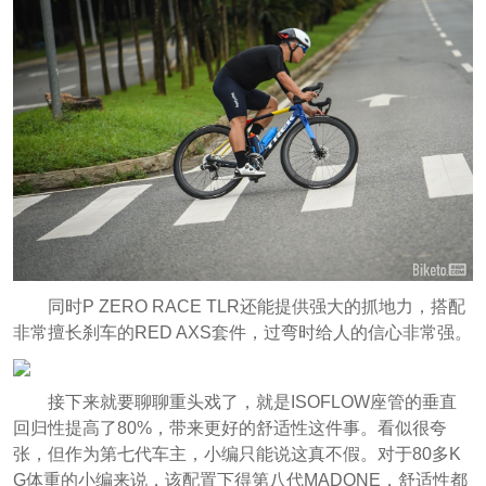
同时P ZERO RACE TLR还能提供强大的抓地力，搭配
非常擅长刹车的RED AXS套件，过弯时给人的信心非常强。
接下来就要聊聊重头戏了，就是ISOFLOW座管的垂直
回归性提高了80%，带来更好的舒适性这件事。看似很夸
张，但作为第七代车主，小编只能说这真不假。对于80多K
G体重的小编来说，该配置下得第八代MADONE，舒适性都