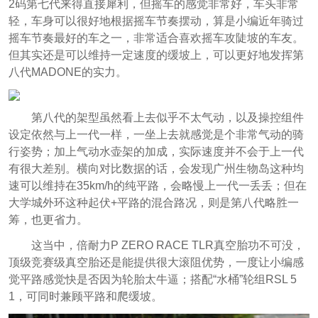
2码第七代来得直接犀利，但摇车的感觉非常好，车头非常
轻，车身可以很好地根据摇车节奏摆动，算是小编近年骑过
摇车节奏最好的车之一，非常适合喜欢摇车攻陡坡的车友。
但其实还是可以维持一定速度的缓坡上，可以更好地发挥第
八代MADONE的实力。
第八代的架型虽然看上去似乎不太气动，以及操控组件
设定依然与上一代一样，一坐上去就感觉是个非常气动的骑
行姿势；加上气动水壶架的加成，实际速度并不会于上一代
有很大差别。横向对比数据的话，会发现广州生物岛这种均
速可以维持在35km/h的纯平路，会略慢上一代一丢丢；但在
大学城外环这种起伏+平路的混合路况，则是第八代略胜一
筹，也更省力。
这当中，倍耐力P ZERO RACE TLR真空胎功不可没，
顶级竞赛级真空胎还是能提供很大滚阻优势，一度让小编感
觉平路感觉快是否因为轮胎太牛逼；搭配“水桶”轮组RSL 5
1，可同时兼顾平路和爬缓坡。