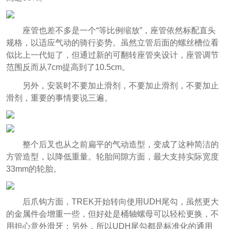
座管也差不多是一个“等比例缩放”，座管依然标配直头
规格，以适应气动的骑行姿势。虽然立管后面的螺丝槽位看
似比上一代短了，但通过新的可翻转座管夹设计，座管调节
范围反而从7cm提高到了10.5cm。
另外，安装时不要加止滑剂，不要加止滑剂，不要加止
滑剂，重要的事情要说三遍。
整个后叉也从之前扁平的气动造型，变成了这种简洁的
方管造型，以降低重量。轮胎间隙方面，最大支持实际宽度
33mm的轮胎。
后爪钩方面，TREK开始转向使用UDH尾勾，虽然更大
的金属件会增重一些，但好处是桶轴螺母可以轻松更换，不
用担心意外滑牙；另外，所以UDH尾勾都是标准化的通用