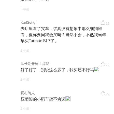
2 年前
KarlSong
22
去店里看了实车，讲真没有想象中那么细狗难
看，但你要问我会买吗？当然不会，不然我当年
早买Tarmac SL7了。
2 年前
队长别开枪！是我
22
好了好了，别说这么多了，我买还不行吗
2 年前
夏村笃人
22
压缩架的小码车架不协调
2 年前