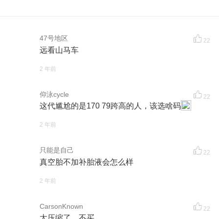
47号地区
22
远看山马车
2 年前
仰泳cycle
22
这代尴尬的是170 79跨高的人，该选啥码
2 年前
只能是自己
22
真空胎不加补胎液会怎么样
2 年前
CarsonKnown
22
太压缩了，不买