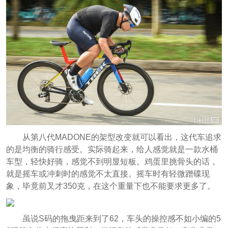
从第八代MADONE的架型改变就可以看出，这代车追求
的是均衡的骑行感受。实际骑起来，给人感觉就是一款水桶
车型，轻快好骑，感觉不到明显短板。鸡蛋里挑骨头的话，
就是摇车或冲刺时的感觉不太直接。摇车时有轻微蹭碟现
象，毕竟前叉才350克，在这个重量下也不能要求更多了。
虽说S码的拖曳距来到了62，车头的操控感不如小编的5