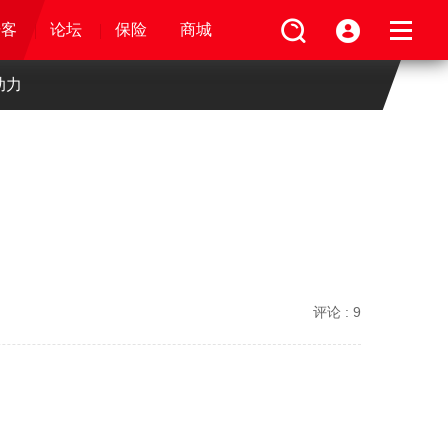
论坛
视频
骑客
骑客
保险
论坛
论坛
论坛
商城
保险
保险
保险
商城
商城
商城
助力
评论 :
9