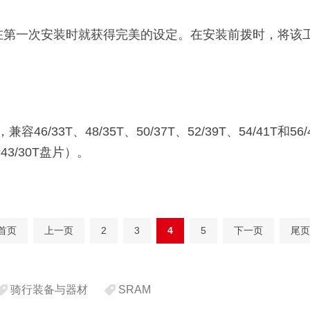
保你在第一次安装时就获得完美的设定。在安装前拨时，将
容46/33T、48/35T、50/37T、52/39T、54/41T和
3/30T盘片）。
首页
上一页
2
3
4
5
下一页
尾页
骑行装备与器材
SRAM