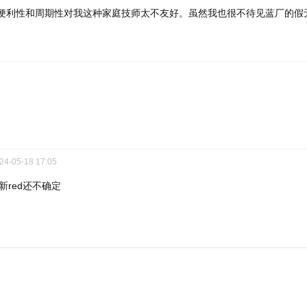
的便利性和周期性对我这种家庭技师太不友好。虽然我也很不待见蓝厂的假
24-05-18 17:05
red还不确定