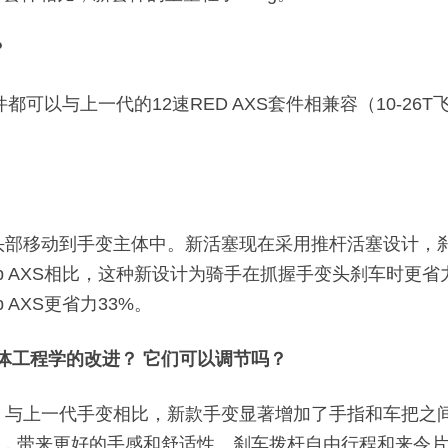
？
组件都可以与上一代的12速RED AXS套件相兼容（10-2
手变头部移动到手变主体中。新活塞现在采用推杆活塞设计
ap AXS相比，这种新设计为骑手在抓握手变头刹车时更
 AXS更省力33%。
人体工程学的改进？ 它们可以调节吗？
优化，与上一代手变相比，新款手变显著增加了手指和车把
，带来更好的手感和舒适性。刹车拨杆自由行程和来令