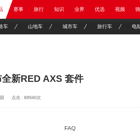
品
品
品
赛事
赛事
赛事
赛事
旅行
旅行
旅行
旅行
知识
知识
知识
知识
业界
业界
业界
业界
优选
优选
优选
优选
骑客
骑客
视频
视频
路车
山地车
城市车
旅行车
电
全新RED AXS 套件
国
点击 :
88940次
FAQ