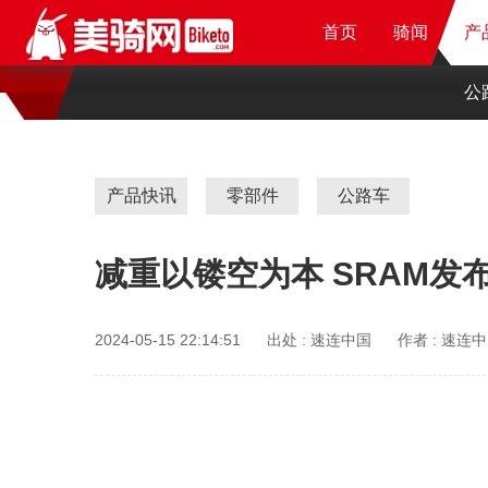
首页
首页
首页
首页
骑闻
骑闻
骑闻
产
产
产
公
产品快讯
零部件
公路车
减重以镂空为本 SRAM发布
2024-05-15 22:14:51
出处 :
速连中国
作者 :
速连中