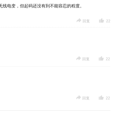
无线电变，但起码还没有到不能容忍的程度。
回复
22
回复
22
回复
22