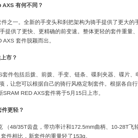
p AXS 有何不同？
电变套件之一。全新的手变头和刹把架构为骑手提供了更大
手提供了更快、更精确的前变速。整体更轻的套件重量
 AXS 套件脱颖而出。
候上市？
 AXS套件包括后拨、前拨、手变、链条、碟刹夹器、碟片
轮选项，让您可以根据自己的骑行风格定制套件。根据各自行车品
SRAM RED AXS套件将于5月15日上市。
套件更轻？
（48/35T齿盘，带功率计和172.5mm曲柄、10-28T
飞
S 套件相比，新套件的重量轻了153g。