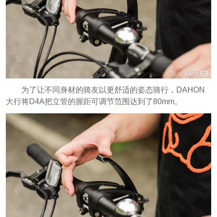
为了让不同身材的骑友以更舒适的姿态骑行，DAHON
大行将D4A把立管的握距可调节范围达到了80mm。