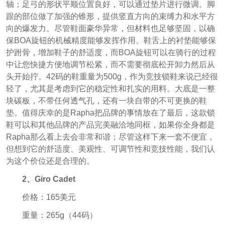
轴；足弓的形状平顺位置良好，可以通过垫片进行微调。脚
跟的部位做了加强的锥形，提供竖直方向的束缚力和水平方
向的爆发力。尽管鞋面豪华异常，但材料也足够坚固，以确
保BOA旋钮的机械精度能够发挥作用。鞋舌上的衬垫能够保
护跗骨，增加鞋子的舒适度，而BOA旋钮可以在骑行的过程
中让您快捷方便地调节松紧，而不需要彻底松开卸力然后从
头开始拧。42码的鞋重量为500g，作为竞技锁鞋来说已经很
轻了，尤其是考虑到它的稳定性和扎实的用料。大底是一整
块碳板，不带任何透气孔，还有一块自带的不可更换的鞋
垫。值得庆幸的是Rapha把品牌的事情放在了最后，这款锁
鞋可以和其他品牌的产品完美融洽地同框，如果你全身都是
Rapha那么看上去会非常和谐；尽管这样下来一套不便宜，
但想到它的舒适度、美观性、可调节性和竞技性能，我们认
为这个价位还是合理的。
2、Giro Cadet
价格：165美元
重量：265g（44码）