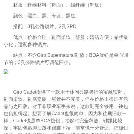
材质：纤维材料（鞋面）、碳纤维（鞋底）
颜色：黑白、黑、海蓝、黑红
搭配：3孔公路锁片、2孔SPD
优点：价格合理；鞋面柔软；舒服；清洁方便；品牌最
小化；适配多种锁片。
缺点：不含Giro Supernatural鞋垫；BOA旋钮是单向调
节的；3孔公路锁片可调范围小。
Giro Cadet提供了一款用于休闲公路骑行的宝藏锁鞋，
鞋面柔软、鞋底坚硬，尽管并不完美，但在价格上很难有竞
品与之匹敌。对于非职业车手来说，这款鞋完全够用，钱包
也负担得起。想要了解Cadet也很简单，因为和往期旧款一
样，Cadet也是单BOA旋钮，抬起时完全释放。鞋跟比较
深，牢固包裹脚后跟和跟腱下端，前掌也十分舒适。把旋钮