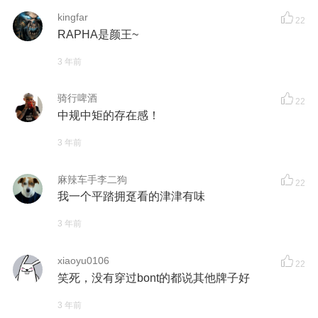
kingfar
22
RAPHA是颜王~
3 年前
骑行啤酒
22
中规中矩的存在感！
3 年前
麻辣车手李二狗
22
我一个平踏拥趸看的津津有味
3 年前
xiaoyu0106
22
笑死，没有穿过bont的都说其他牌子好
3 年前