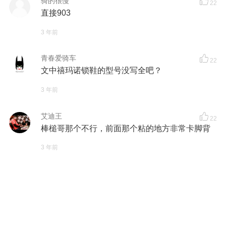
骑的很慢
22
直接903
3 年前
青春爱骑车
22
文中禧玛诺锁鞋的型号没写全吧？
3 年前
艾迪王
22
棒槌哥那个不行，前面那个粘的地方非常卡脚背
3 年前