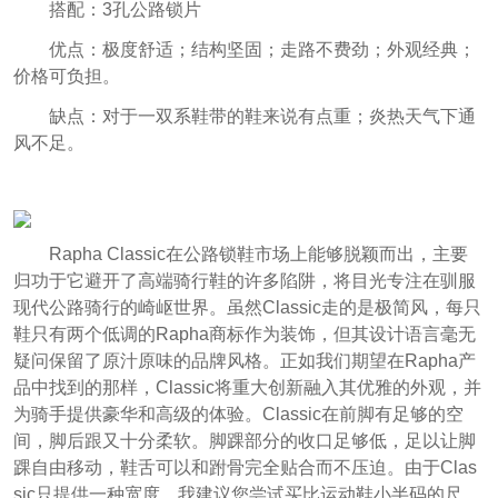
搭配：3孔公路锁片
优点：极度舒适；结构坚固；走路不费劲；外观经典；
价格可负担。
缺点：对于一双系鞋带的鞋来说有点重；炎热天气下通
风不足。
Rapha Classic在公路锁鞋市场上能够脱颖而出，主要
归功于它避开了高端骑行鞋的许多陷阱，将目光专注在驯服
现代公路骑行的崎岖世界。虽然Classic走的是极简风，每只
鞋只有两个低调的Rapha商标作为装饰，但其设计语言毫无
疑问保留了原汁原味的品牌风格。正如我们期望在Rapha产
品中找到的那样，Classic将重大创新融入其优雅的外观，并
为骑手提供豪华和高级的体验。Classic在前脚有足够的空
间，脚后跟又十分柔软。脚踝部分的收口足够低，足以让脚
踝自由移动，鞋舌可以和跗骨完全贴合而不压迫。由于Clas
sic只提供一种宽度，我建议您尝试买比运动鞋小半码的尺