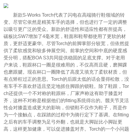
新款S-Works Torch代表了闪电在高端骑行鞋领域的转
变。尽管它依然是精英车手的选择，但也进行了一定的调整
以吸引更广泛的受众。新款的舒适性和适应性都有所提高，
碳板比SW7增加了4毫米宽，鞋面和鞋帮都使用了更软的材
质，更舒适更豪华。尽管Torch的前脚掌部分较宽，但依然提
供了柔软感觉和较多伸展空间。前掌的空间和中底的硬度感
受分明，搭配BOA S3共同提供稳固的足底支撑。对于老用
户来说，鞋跟杯口一圈是很难用的，不仅高而且硬，磨脚踝
也磨跟腱。现在杯口一圈降低了高度又填充了柔软材质，但
有点矫枉过正的意思。Torch的后跟太低的话会显得松散，没
有车手不喜欢舒适且坚定地抓住脚跟的锁鞋。除了鞋跟，Tor
ch还提供一个不对称的鞋跟杯，厂家声称这有助于膝盖对
齐，这种不对称是根据他们的fitting系统得出的。髋关节灵活
性会对膝盖造成更大的影响，但锁鞋不仅作为鞋子，而是作
为一个接触点，在踩踏的过程中为骑行定下了基调。在fitting
之后有的车手调整为足弓外翻，也就是大脚趾比小脚趾更
高，这样更加健康，可以促进膝盖对齐。Torch的一个小问题