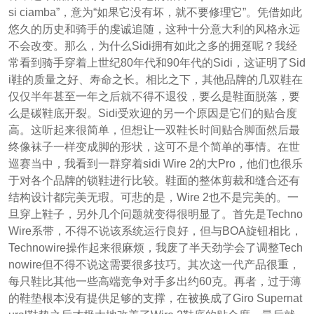
si ciamba”，意为“如果它没有坏，就不要修理它”。凭借如此
悠久的历史和骑手的虔诚追随，这种十分意大利的风格永远
不会改变。那么，为什么Sidi拥有如此之多的拥趸呢？我经
常看到骑手穿着上世纪80年代和90年代的Sidi，这证明了Sid
i鞋的质量之好、寿命之长。相比之下，其他品牌的几双鞋在
仅仅半年甚至一年之后就不得不退役，要么是鞋面脱落，要
么是碳鞋底开裂。Sidi受欢迎的另一个原因是它们的贴合度
高。这听起来很简单，但想让一双鞋长时间贴合脚面然后最
终像袜子一样变成脚的形状，这可不是个简单的事情。在世
巡赛当中，我看到一群穿着sidi Wire 2的大Pro，他们也很乐
于对各个品牌的锁鞋进行比较。鞋面的整体剪裁和缝合还有
结构设计都完美无瑕。可悲的是，Wire 2也不是完美的。一
旦穿上鞋子，另外几个问题就变得很明显了。首先是Techno
Wire系带，不得不说该系统运行良好，但与BOA旋钮相比，
Technowire操作起来很麻烦，我废了半天劲学会了调整Tech
nowire但不得不说这需要很多技巧。其次这一代产品很重，
每只鞋比其他一些高端竞争对手多出约60克。再者，过于薄
的鞋垫根本没有提供足够的支撑，在被换成了Giro Supernat