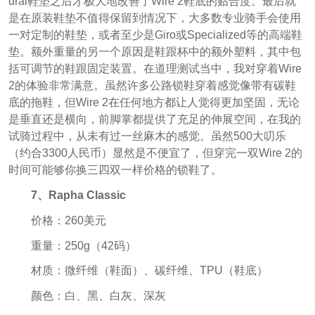
ural鞋垫之后才极大地改善了Wire 2鞋底的贴合度。最后就
是在原装鞋垫不值得保留到情况下，大多数专业骑手会使用
一对定制的鞋垫，或者至少是Giro或Specialized等的高端鞋
垫。额外重量的另一个原因是鞋跟杯中的额外塑料，其中包
括可调节的鞋跟固定装置。在道理测试当中，我对穿着Wire
2的体验非常满意。虽然许多公路锁鞋穿着感觉像带有碳鞋
底的拖鞋，但Wire 2在任何地方都让人觉得更加坚固，无论
是垂直还是横向，前脚掌都提供了充足的伸展空间，在我的
试骑过程中，从未有过一丝麻木的感觉。虽然500大叨乐
（约合3300人民币）显然是不便宜了，但穿完一双Wire 2的
时间可能够你换三四双一样价格的锁鞋了。
7、Rapha Classic
价格：260美元
重量：250g（42码）
材质：微纤维（鞋面）、碳纤维、TPU（鞋底）
颜色：白、黑、白灰、深灰