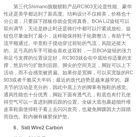
第三代Shimano旗舰锁鞋产品RC903无论是性能、豪华
性还是美学都达到了新高度。结构设计不仅精美，价格也十
分公道，只要踩下踏板你就会觉得真香。BOA Li2旋钮可以
双向调节，无论是静止时还是骑行中都可以拧紧或放松。旋
钮也尽量做到了最小，这样能保持鞋子轮廓整洁，有助于气
流平顺通过。毕竟鞋子搅动穿过前轮的气流，风阻还挺大
的。足弓高的车手可能会喜欢这双鞋，一旦BOA旋钮的张力
和足弓支撑的位置设定好，RC903就会在中底给你适量的支
撑，然后均匀扩散到后跟。脚尖的空间充足，脚趾可以上下
活动，而不会感觉被挤扁。如果你是宽脚，可以买宽版的RC
903或者干脆买大半码；最近的迭代趋势是越来越窄的。踝
关节的活动是充分的，因此中底上方的脚掌有拖鞋的感觉。
通风性能也十分优秀，脚趾下面有透气孔，鞋底也有打孔使
得空气可以一直进到脚后跟的位置。全碳大底包裹超细纤维
皮革鞋面使得鞋子看上去闪闪发亮，也避免脚踝因大力踩踏
而扭伤。鞋内侧有橡胶保护垫。
6、Sidi Wire2 Carbon