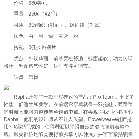
价格：380美元
重量：250g（42码）
材质：3D编织（鞋面）、碳纤维（鞋底
）
颜色：白、黑、绿、灰蓝、粉
搭配：3孔公路锁片
优点：外观华丽；前掌宽松舒适；鞋面柔软；动力传导
极佳；鞋面透气性好；足弓支撑可调节。
缺点：昂贵。
Rapha开发了一款里程碑式的产品：Pro Team，平衡了
性能、舒适性和美学。在前端它穿着就像一双拖鞋，而踩踏
的时候又能将力道传导至锁踏中轴。在美观性我们不必担心
Rapha，他们的设计师从不让人失望。Powerweave鞋面是
用3D编织而成的，使得鞋面以平滑自然的姿态包裹着整个
脚。脚尖部位足够宽使得前脚掌可以伸展开并牢牢紧贴锁踏