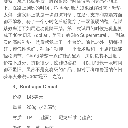
旋紧，魔术贴贴牢后，脚感跟那些两倍价格的竞品不相上
下。在路上测试的时候，Cadet的最大短板显露出来：鞋垫
太薄。这实际上就是一块泡沫衬垫，在足弓支撑和减震方面
都不够格。骑了一个小时之后感觉穿了一双很硬的鞋，但踩
踏效率还不如用运动鞋踩平踏。第二次试用的时候把鞋垫换
成了40大叨乐（dollar，美元）的Giro Supernatural，一副单
卖的高端鞋垫，然后感觉上了一个台阶。除此之外一切都很
好，透气性也好，鞋面不勒脚，一个魔术贴和一个旋钮就能
轻松调节。Giro很清楚一双好鞋的配方，所以包装不过度，
价格不过分。拼接很少，擦鞋也容易，可以用很长一段时间
都不显旧。虽然不是竞赛级的产品，但对于考虑舒适的休闲
骑车友来说Cadet是不二之选。
3、Bontrager Circuit
价格：145美元
重量：268g（42.5码）
材质：TPU（鞋面）、尼龙纤维（鞋底）
颜色：黑、黄、粉蓝