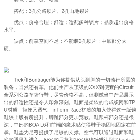
搭配：3孔公路锁片、2孔山地锁片
优点：价格合理；舒适；适配多种锁片；品质超出价格
水平。
缺点：前掌空间不足；不能装2孔锁片；中底部分太
硬。
Trek和Bontrager能为你提供从头到脚的一切骑行所需的
装备，当然还有车。他们生产从顶级的XXX到便宜的Circuit
全系列公路车骑行鞋，尽管价格不高，但测试当中产品展示
出的舒适性还是令人印象深刻。鞋面是柔软的合成织网和TP
U材质，轻便又透气；inForm Race材质的加入使得这一版锁
鞋较上版有所提升，脚趾部分更加宽敞。鞋跟杯部分还是很
深，中部的BOA L6和前端的魔术贴使得鞋子稳固地固定在前
掌。鞋垫为足弓提供了足够的支撑。空气可以通过鞋面和鞋
底的通风孔进入，85%的尼龙和15%玻璃纤维达到了bontrag