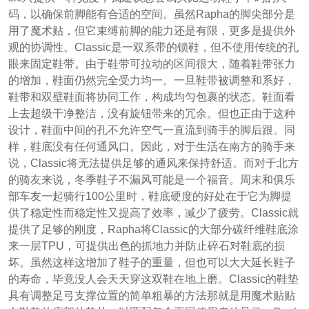
码，以确保前脚能有合适的空间。虽然Rapha的脚尖部分是
用了魔术贴，但它束缚前脚的能力还是有限，更多是提供外
观的协调性。Classic是一双系带的锁鞋，但不使用传统的孔
眼来固定鞋带。由于鞋带可拉动的区间很大，随着鞋带张力
的增加，鞋面仍然完全受力均一。一旦鞋带被调整和系好，
鞋带和双壁鞋面将协同工作，构成均匀包裹的状态。鞋面看
上去超级干净整洁，没有旋钮带来的冗余。但也正由于这种
设计，鞋面中间的孔不允许空气一直流到骑手的脚后跟。同
样，鞋底没有任何通风口。因此，对于生活在南方的骑手来
说，Classic将无法提供足够的通风来保持舒适。而对于北方
的骑友来说，冬季鞋子不漏风可能是一个福音。周末和俱乐
部车友一起骑行100公里时，鞋底硬度的好处在于它为脚提
供了稳定性而稳定性又提高了效率，减少了疲劳。Classic就
提供了足够的刚度，Rapha将Classic的大部分碳纤维鞋底涂
来一层TPU，可提供出色的抓地力并防止碎石对鞋底的损
坏。虽然这样这增加了鞋子的重量，但也可以大大延长鞋子
的寿命，毕竟没人会天天穿这双鞋在地上磨。Classic的鞋垫
具有调整足弓支撑位置的简单粗暴的方法那就是用魔术贴贴