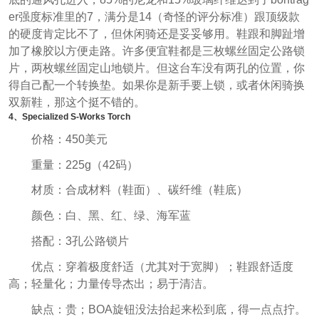
er强度标准里的7，满分是14（奇怪的评分标准）跟顶级款
的硬度肯定比不了，但休闲骑还是妥妥够用。鞋跟和脚趾增
加了橡胶以方便走路。许多便宜鞋都是三枚螺丝固定公路锁
片，两枚螺丝固定山地锁片。但这台车没有两孔的位置，你
得自己配一个转换垫。如果你是新手要上锁，或者休闲骑换
双新鞋，那这个挺不错的。
4、Specialized S-Works Torch
价格：450美元
重量：225g（42码）
材质：合成材料（鞋面）、碳纤维（鞋底）
颜色：白、黑、红、绿、海军蓝
搭配：3孔公路锁片
优点：穿着极度舒适（尤其对于宽脚）；鞋跟舒适度
高；轻量化；力量传导杰出；易于清洁。
缺点：贵；BOA旋钮没法抬起来松到底，得一点点拧。