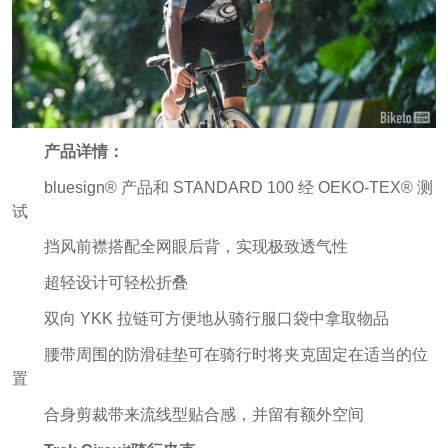
产品详情：
bluesign® 产品和 STANDARD 100 经 OEKO-TEX® 测
试
挡风前襟搭配全网眼后背，实现极致透气性
超轻设计可轻松折叠
双向 YKK 拉链可方便地从骑行服口袋中拿取物品
腰带周围的防滑硅垫可在骑行时将夹克固定在适当的位
置
合身剪裁带来流线型贴合感，并留有额外空间