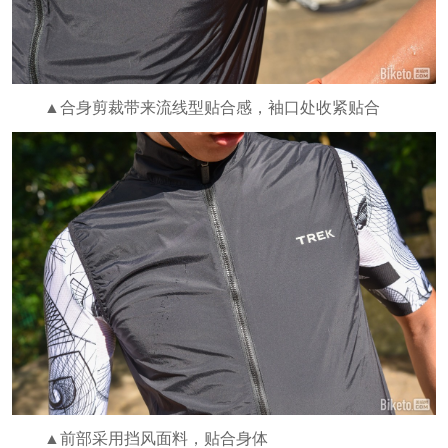
▲合身剪裁带来流线型贴合感，袖口处收紧贴合
▲前部采用挡风面料，贴合身体