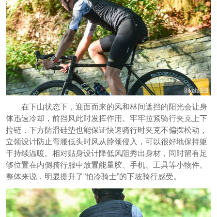
在下山状态下，迎面而来的风和林间遮挡的阳光会让身
体迅速冷却，前挡风此时发挥作用。牢牢拉紧骑行夹克上下
拉链，下方防滑硅垫也能保证快速骑行时夹克不偏摆松动，
立领设计防止弯腰低头时风从脖颈侵入，可以很好地保持躯
干持续温暖。相对贴身设计降低风阻秀出身材，同时留有足
够位置在内侧骑行服中放置能量胶、手机、工具等小物件。
整体来说，明显提升了“怕冷骑士”的下坡骑行感受。