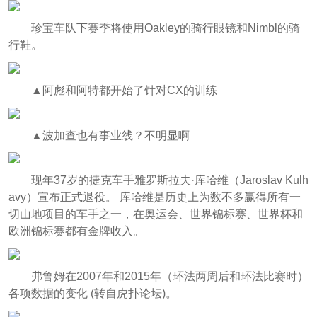
珍宝车队下赛季将使用Oakley的骑行眼镜和Nimbl的骑
行鞋。
▲阿彪和阿特都开始了针对CX的训练
▲波加查也有事业线？不明显啊
现年37岁的捷克车手雅罗斯拉夫·库哈维（Jaroslav Kulh
avy）宣布正式退役。 库哈维是历史上为数不多赢得所有一
切山地项目的车手之一，在奥运会、世界锦标赛、世界杯和
欧洲锦标赛都有金牌收入。
弗鲁姆在2007年和2015年（环法两周后和环法比赛时）
各项数据的变化 (转自虎扑论坛)。