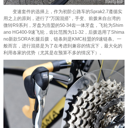
变速套件的选择上，作为初阶公路车的Sprak2.7遵循实
用之上的原则，进行了“万国混搭”，手变、前拨来自台湾的
微转R9系列，牙盘为浩盟的50-34齿一体牙盘，飞轮为Shim
ano HG400-9速飞轮，齿比范围为11-32，后拨选用了Shima
no新款SORA长腿后拨，链条则是KMC桂盟的9速链条。一
般而言，进行混搭是为了在考虑到兼容的情况下，最大化的
利用各家的优势（尤其是在预算不多的情况下）。