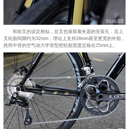
和前叉的设定相似，后叉也保留着夹器的安装孔，后上
叉轮胎间隙约为32mm，理论上支持28mm甚至更宽的外胎，
然而中管的空气动力学管型把轮胎宽度定格在25mm上。