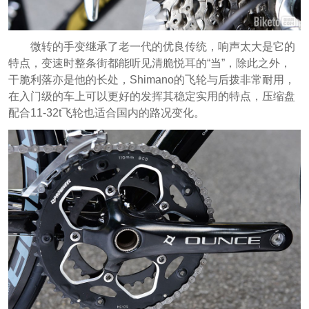
微转的手变继承了老一代的优良传统，响声太大是它的
特点，变速时整条街都能听见清脆悦耳的“当”，除此之外，
干脆利落亦是他的长处，Shimano的飞轮与后拨非常耐用，
在入门级的车上可以更好的发挥其稳定实用的特点，压缩盘
配合11-32t飞轮也适合国内的路况变化。