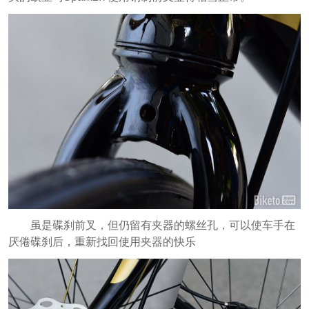
虽是碟刹前叉，但仍留有夹器的螺丝孔，可以使车手在
厌倦碟刹后，重新找回使用夹器的快乐