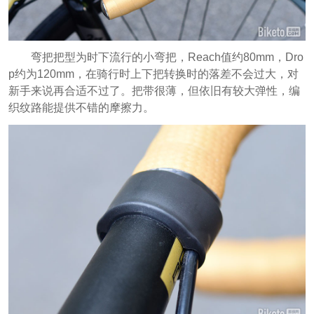
弯把把型为时下流行的小弯把，Reach值约80mm，Dro
p约为120mm，在骑行时上下把转换时的落差不会过大，对
新手来说再合适不过了。把带很薄，但依旧有较大弹性，编
织纹路能提供不错的摩擦力。