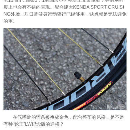
宽13mm，辐条1：1的编法不但视觉上非常炫酷，在耐用程
度上也会有不错的表现。配合建大KENDA SPORT CRUISI
NG外胎，对日常健身运动骑行已经够用，缺点就是无法避免
的重。
在气嘴处的辐条被换成金色，配合整车的风格，是不是
有种“轮王”LW纪念版的逼格？