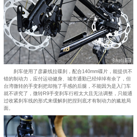
刹车使用了彦豪线拉碟刹，配合140mm碟片，能提供不
错的制动力，应付运动健身、城市通勤已经绰绰有余了，但
台湾微转的手变刹把却拖了手感的后腿，不能因为是入门车
就不讲究了，微转R9手变刹车行程太大且无法调整，只能通
过收紧刹车线的形式来缓解刹把捏到底才有制动力的尴尬局
面。