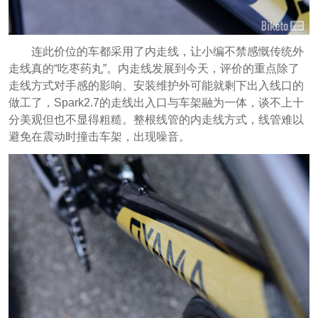
连此价位的车都采用了内走线，让小编不禁感慨传统外
走线真的“吃枣药丸”。内走线发展到今天，评价的重点除了
走线方式对手感的影响、安装维护外可能就剩下出入线口的
做工了，Spark2.7的走线出入口与车架融为一体，谈不上十
分美观但也不显得粗糙。整根线管的内走线方式，线管难以
避免在震动时撞击车架，出现噪音。