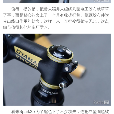
值得一提的是，把带末端并未缠绕几圈电工胶布就草草
了事，而是贴心的套上了一个具有收拢把带、隐藏胶布并附
带出线口作用的封套，这样一来，车把变得整洁无比，这点
细节值得其他的车厂学习。
看来Spark2.7为了配色下了不少功夫，连把立垫圈也被