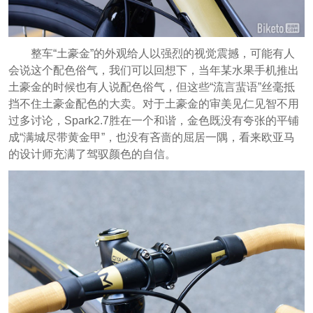
整车“土豪金”的外观给人以强烈的视觉震撼，可能有人
会说这个配色俗气，我们可以回想下，当年某水果手机推出
土豪金的时候也有人说配色俗气，但这些“流言蜚语”丝毫抵
挡不住土豪金配色的大卖。对于土豪金的审美见仁见智不用
过多讨论，Spark2.7胜在一个和谐，金色既没有夸张的平铺
成“满城尽带黄金甲”，也没有吝啬的屈居一隅，看来欧亚马
的设计师充满了驾驭颜色的自信。