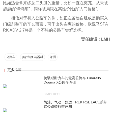
比如适合拿来练肱二头肌的重量，比如一直在突兀、从未被
超越的“蟑螂须”，同样被局限在高性价比的“入门价格”。
相信对于初入公路车的你，如正在苦恼自组或是购买入
门级别整车的车友而言，两千出头实惠的价格，欧亚马SPA
RK ADV 2.7将是一个不错的公路车尝鲜选择。
责任编辑：LMH
公路车
骑行装备与器材
评测
更多推荐
伪装成耐力车的竞赛公路车 Pinarello
Dogma X公路车评测
08-03 18:13
简洁、气动、舒适 TREK RSL LACE系带
式公路骑行鞋评测