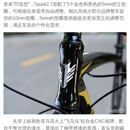
拿来“凹造型”，Spark2.7原配了5个金色和黑色的5mm把立垫
圈，可根据自身需求自由调整。相比其他大部分品牌整车提
供的10mm垫圈，5mm的垫圈显然能提供更加宽泛的调整范
围，满足车友的个性化需求。
头管上贴有欧亚马高大上“飞马头”铝合金CNC铭牌，配
合平整光滑的漆水，显现出了钢琴烤漆的质感；直头管和碗