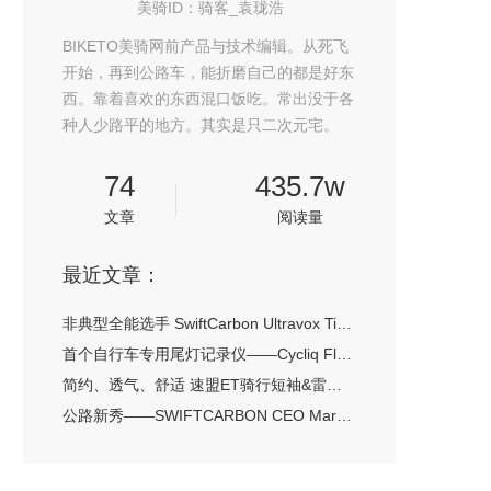
美骑ID：骑客_袁珑浩
BIKETO美骑网前产品与技术编辑。从死飞
开始，再到公路车，能折磨自己的都是好东
西。靠着喜欢的东西混口饭吃。常出没于各
种人少路平的地方。其实是只二次元宅。
74
435.7w
文章
阅读量
最近文章：
非典型全能选手 SwiftCarbon Ultravox Ti评测
首个自行车专用尾灯记录仪——Cycliq Fly 6尾灯视频记录仪评测
简约、透气、舒适 速盟ET骑行短袖&雷神Ⅱ骑行短裤评测
公路新秀——SWIFTCARBON CEO Mark Blewett专访