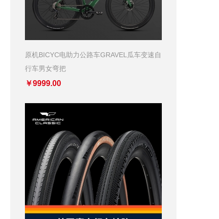
原机BICYC电助力公路车GRAVEL瓜车变速自
行车男女弯把
￥9999.00