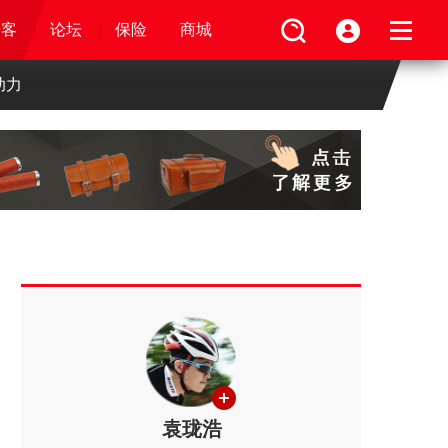
论坛
视频
骑客
骑客
保险
论坛
论坛
论坛
商城
保险
保险
保险
商城
商城
商城
助力
袁珑浩