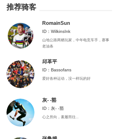
推荐骑客
RomainSun
ID：WilkinsInk
山地公路两栖玩家，中年电竞车手，赛事
老油条
邱革平
ID：Bassofans
爱好各种运动，没一样玩的好
灰- -豁
ID：灰- -豁
心之所向，素履而往...
张鲁姆