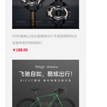
GINE极耐山地自锁脚踏自行车锁踏脚蹬铝合
金轴承密封锁踏骑行
￥188.00