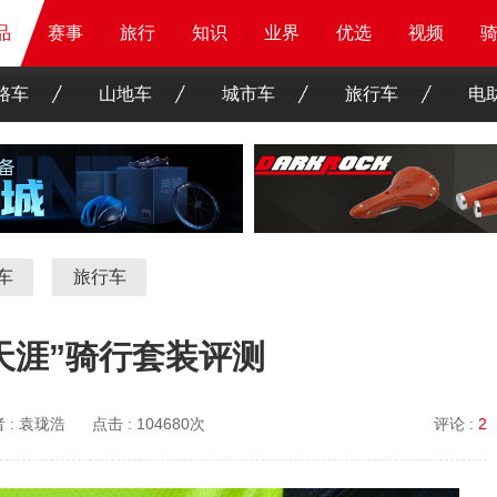
品
品
品
赛事
赛事
赛事
赛事
旅行
旅行
旅行
旅行
知识
知识
知识
知识
业界
业界
业界
业界
优选
优选
优选
优选
骑客
骑客
视频
视频
路车
山地车
城市车
旅行车
电
车
旅行车
天涯”骑行套装评测
 :
袁珑浩
点击 :
104680次
评论 :
2