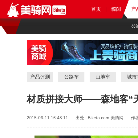
首页
首页
首页
首页
骑闻
骑闻
骑闻
产
产
产
公
产品评测
公路车
山地车
城市
材质拼接大师——森地客“
2015-06-11 16:48:11
出处 :
Biketo.com|美骑网
作者