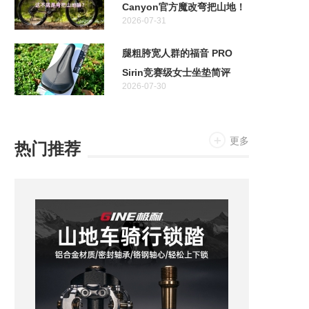
Canyon官方魔改弯把山地！
2026-07-31
特斯拉首款两轮车居然不是电
助力！
腿粗胯宽人群的福音 PRO
Sirin竞赛级女士坐垫简评
2026-07-30
更多
热门推荐