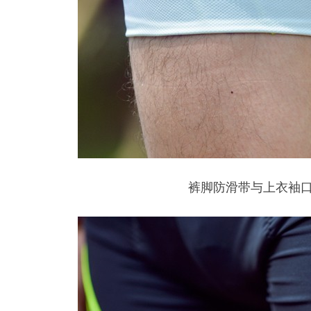
裤脚防滑带与上衣袖