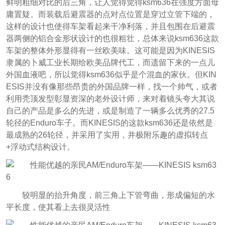
鲜明粗细对比的后三角，让人觉得觉得ksm636在强度方面母
庸置疑。而装载后避震器的点对点位置是穿过立管下端的，
这样的设计也使得车架看起来干净利落，并且包围在后避震
器两侧的铝合金形状设计的也很粗壮，总体来说ksm636这款
车架的整体外形显得有一丝欧美味。这可能是因为KINESIS
隶属的卜威工业长期给欧美品牌代工，而遗留下来的一点儿
外国血液吧，所以觉得ksm636似乎是个混血的家伙。但KIN
ESIS并没有像那些昂贵的外国品牌一样，找一个帅气，或者
利用秃顶发型彰显资深的老外设计师，来对着镜头夸大其说
自己的产品是多么的先进，或是制造了一辆多么优秀的27.5
轮径的Enduro车子。而KINESIS的这款ksm636还是依然是
最成熟的26轮径，并采用了实用，并极附乐趣的虚拟转点
+浮动式结构设计。
较明显的抬升角度，前三角上下管弯曲，形成偏短的水
平长度，使其看上去很灵活性