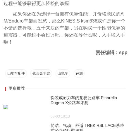
过程中能够获得更加轻松的掌握
如果你还在为选择一台拥有优异性能，并价格亲民的A
M/Enduro车架而发愁，那么KINESIS ksm636或许是你一个
不错的选择哦，五千来块的车架，另在购买一个性能优异的
避震器，可能也不会过万吧，你还在等什么呢，入手啦入手
啦！
责任编辑：spp
山地车配件
钛合金车架
山地车
评测
更多推荐
伪装成耐力车的竞赛公路车 Pinarello
Dogma X公路车评测
08-03 18:13
简洁、气动、舒适 TREK RSL LACE系带
式公路骑行鞋评测