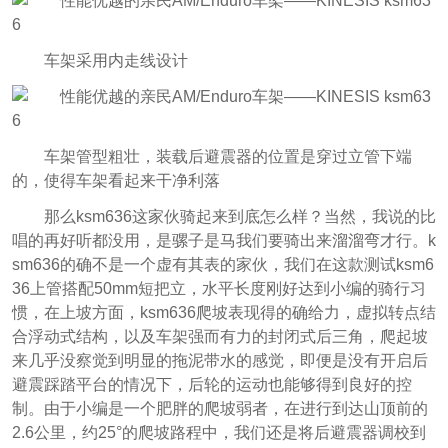
车架采用内走线设计
车架管型粗壮，装载后避震器的位置是穿过立管下端
的，使得车架看起来干净利落
那么ksm636这家伙骑起来到底怎么样？当然，我说的比
唱的再好听都没用，是骡子是马我们要骑出来溜溜弯才行。k
sm636的确不是一个虚有其表的家伙，我们在这款测试ksm6
36上管搭配50mm短把立，水平长度刚好达到小编的骑行习
惯，在上坡方面，ksm636爬坡表现得的确给力，虚拟转点结
合浮动式结构，以及车架强而有力的封闭式后三角，爬起坡
来几乎没察觉到明显的拖泥带水的感觉，即便是没有开启后
避震踩踏平台的情况下，后轮的运动也能够得到良好的控
制。由于小编是一个肥胖的爬坡弱者，在进行到达山顶前的
2.6公里，约25°的爬坡路程中，我们还是将后避震器调校到