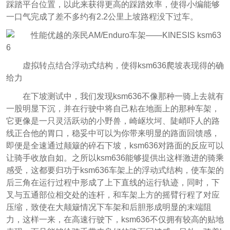
踩踏平台位置，以此来获得更高的踩踏效率，使得小编能够
一口气完成了差不多约有2.2公里上坡路程没下过车。
虚拟转点结合浮动式结构，使得ksm636爬坡表现得的确
给力
在下坡测试中，我们发现ksm636不像那种一骑上去就有
一股明显下沉，并在行驶中将自己粘在地面上的那种车架，
它更像是一只灵活跃动的小野兽，崎岖坎坷、陡峭吓人的路
线正合他的胃口，稳妥中可以为你带来明显的路面回馈感，
即便是全速通过颠簸的碎石下坡，ksm636对路面的反应可以
让骑手收放自如。之所以ksm636能够提供出这样激进的骑乘
感受，这都要归功于ksm636车架上的浮动式结构，使车架的
后三角在运行过程中形成了上下直线的运行轨迹，同时，下
叉与五通部位相交处的连杆，和车架上方的摇臂行程了对应
压缩，致使在大颠簸情况下车架和后胆形成明显的末端阻
力，这样一来，在高速行驶下，ksm636不仅拥有较高的贴地