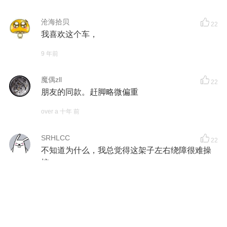
沧海拾贝
22
我喜欢这个车，
9 年前
魔偶zll
22
朋友的同款。赶脚略微偏重
over a 十年 前
SRHLCC
22
不知道为什么，我总觉得这架子左右绕障很难操
控
over a 十年 前
GNSAUDER
24
前几天吧里两例中管转点焊接处断裂的例子.....