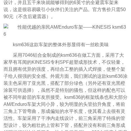
设计，并且五千来块就能够得到的6英寸的全避震车架来
说，这是很容易吸引小伙伴们关注的产品。官方售价只需50
90元（不含后避震器）。
ksm636这款车架的整体外形显得有一丝欧美味
采用7046铝合金制成的ksm636在做工方面，采用了大
家早有耳闻的KINESIS专利SPF超塑成形技术，不仅轻量，
而且拥有优异的强度，再结合工整的插入式焊接，使整个架
子给人很强的安全感。外观方面，我们测试的这款ksm636涂
装主色采用了亚光黑，搭配了部分绿色（另外还有亚光黑橙
涂装可供选择），虽然不是特别的骚包，但这样的配色可以
被不同年龄层的车友所接受。ksm636的框架线条也和大部分
AM/Enduro车架大同小异，较为明显的头管抬升角度，将前
三角上下管弯曲，形成偏短的水平长度，使其看上去很有灵
活性。车架采用了干净内走线设计，前三角采用了特殊的管
型设计，较为粗壮的上管和下管，搭配并没有和前三角形成