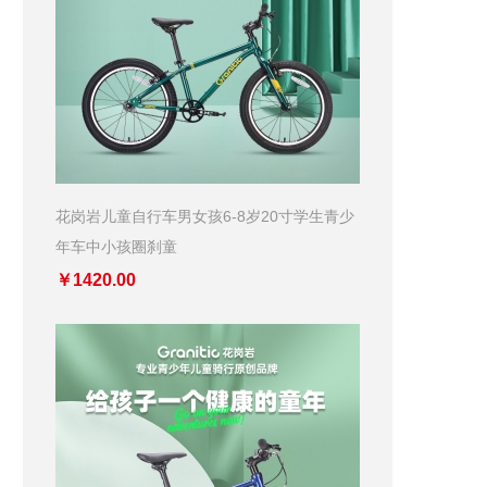
花岗岩儿童自行车男女孩6-8岁20寸学生青少
年车中小孩圈刹童
￥1420.00