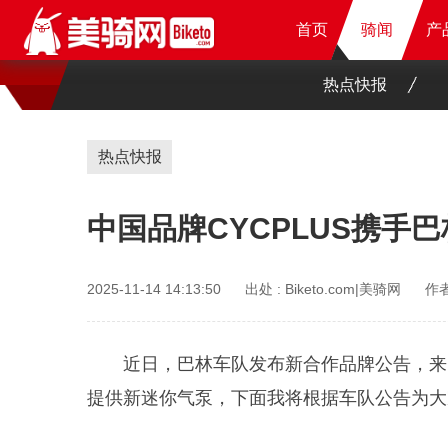
首页
首页
首页
骑闻
骑闻
骑闻
产
产
产
产
热点快报
热点快报
中国品牌CYCPLUS携手
2025-11-14 14:13:50
出处 :
Biketo.com|美骑网
作者
近日，巴林车队发布新合作品牌公告，来自
提供新迷你气泵，下面我将根据车队公告为大