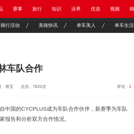
品
品
品
品
赛事
赛事
赛事
赛事
旅行
旅行
旅行
旅行
知识
知识
知识
知识
业界
业界
业界
业界
优选
优选
优选
优选
骑客
骑客
视频
视频
骑行活动
美骑快讯
单车美人
单车生活
巴林车队合作
 :
海宝
点击 :
7820次
评论 :
1
中国的CYCPLUS成为车队合作伙伴，新赛季为车队
家报告和分析双方合作情况。