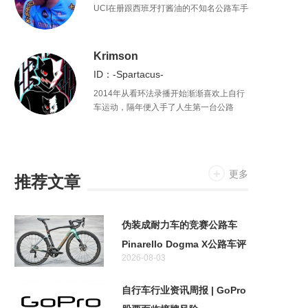
UCI在册跟西班牙打酱油的不知名公路车手
Krimson
ID：-Spartacus-
2014年从看环法录播开始渐渐喜欢上自行
车运动，隔年便入手了人生第一台公路
车，闲暇时写写赛报，因此结识不少好
友。虽然心知不能成为一名车手，但还是
会努力做一条不会在“休闲骑”中被随意拉爆
的咸鱼。
更多
推荐文章
伪装成耐力车的竞赛公路车
Pinarello Dogma X公路车评
2026-08-03
测
自行车行业资讯周报 | GoPro