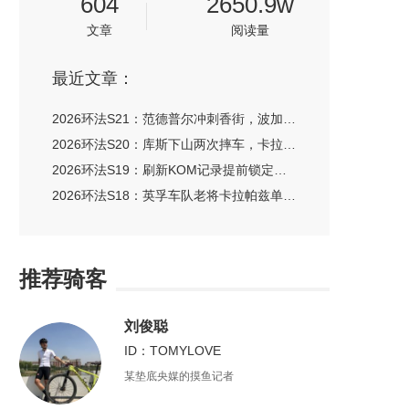
604
2650.9w
文章
阅读量
最近文章：
2026环法S21：范德普尔冲刺香街，波加查卫冕第五次总冠军
2026环法S20：库斯下山两次摔车，卡拉帕兹问鼎皇后赛段
2026环法S19：刷新KOM记录提前锁定总冠军，波加查称霸阿尔普迪埃山
2026环法S18：英孚车队老将卡拉帕兹单飞赢首胜
推荐骑客
刘俊聪
ID：TOMYLOVE
某垫底央媒的摸鱼记者