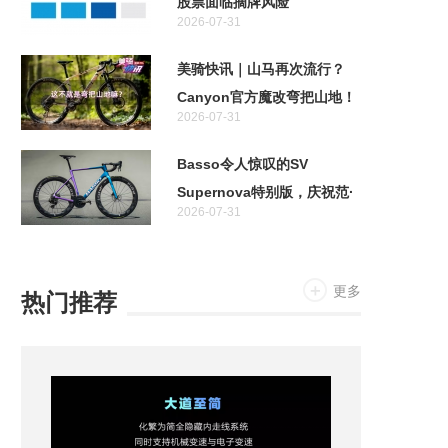
股票面临摘牌风险
2026-07-31
美骑快讯｜山马再次流行？
Canyon官方魔改弯把山地！
2026-07-31
特斯拉首款两轮车居然不是电
助力！
Basso令人惊叹的SV
Supernova特别版，庆祝范·
2026-07-31
阿维马特奥运金牌十周年
更多
热门推荐