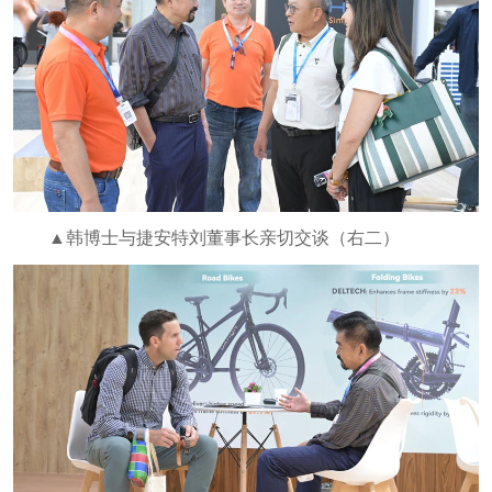
▲韩博士与捷安特刘董事长亲切交谈（右二）