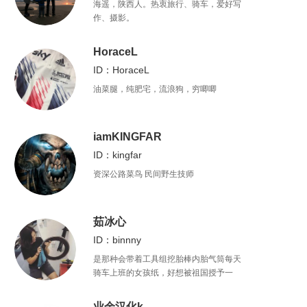
海遥，陕西人。热衷旅行、骑车，爱好写
作、摄影。
HoraceL
ID：HoraceL
油菜腿，纯肥宅，流浪狗，穷唧唧
iamKINGFAR
ID：kingfar
资深公路菜鸟 民间野生技师
茹冰心
ID：binnny
是那种会带着工具组挖胎棒内胎气筒每天
骑车上班的女孩纸，好想被祖国授予一
个“美丽的单车通勤大使”称号啊。我还有一
个时常来不及更的公众号“刷街走啊
业余汉化k