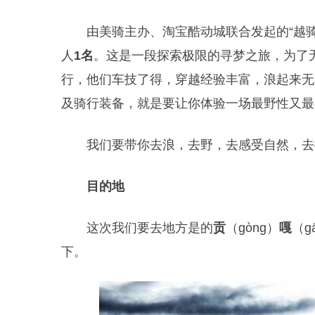
由美骑主办、淘宝酷动城联合发起的“
越骑
人
1
名
。这是一段探索极限的寻梦之旅，为了
行，他们车技了得，穿越经验丰富，浪起来无
及骑行装备，就是要让你体验一场最野性又最
我们要带你去浪，去野，去感受自然，去
目的地
这次我们要去地方是的
贡
（gòng）
嘎
（
下。