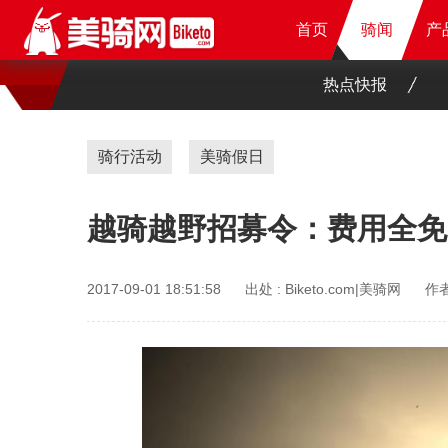
首页
首页
首页
骑闻
骑闻
骑闻
产
产
产
产
热点快报
骑行活动
美骑假日
越骑越野招募令：费用全免
2017-09-01 18:51:58
出处 :
Biketo.com|美骑网
作者