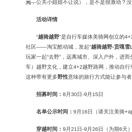
元
，
公关小姐姐不让说），是不是很激动？没
活动详情
“
越骑越野
”是自行车媒体美骑网创立的4+
社区——淘宝酷动城，发起“
越骑越野-贡嘎雪
玩家一起“去野”，远离城市、深入户外，进而分
车）越野文化，建立4+2越野路网，推动自
这种带有更多
野性
意味的旅行方式能让参与者
招募时间
：
8月30日-9月15日
名单公示时间
：
9月16日（请关注美骑+
穿越时间
：
9月21日-9月26日（为期6天