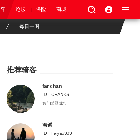
论坛
视频
骑客
骑客
保险
论坛
论坛
论坛
商城
保险
保险
保险
商城
商城
商城
每日一图
推荐骑客
far chan
ID：CRANKS
骑车|拍照|旅行
海遥
ID：haiyao333