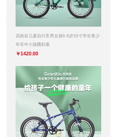
花岗岩儿童自行车男女孩6-8岁20寸学生青少
年车中小孩圈刹童
￥1420.00