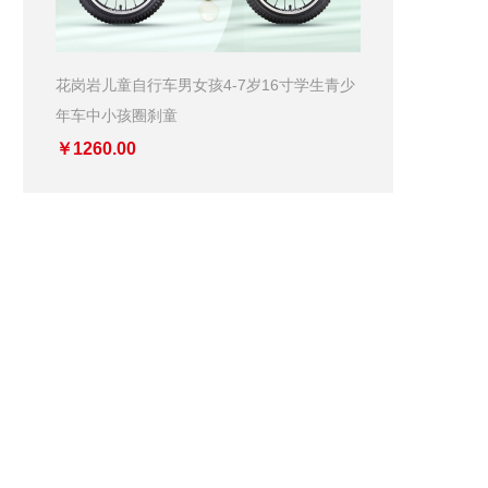
花岗岩儿童自行车男女孩4-7岁16寸学生青少
年车中小孩圈刹童
￥1260.00