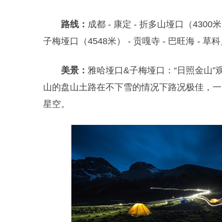
路线：
成都 - 康定 - 折多山垭口（4300米
子梅垭口（4548米） - 贡嘎寺 - 巴旺海 - 草科
美景：
雅哈垭口
&
子梅垭口：“日照金山
山的盘山土路在不下雪的情况下路况极佳，一
星空。