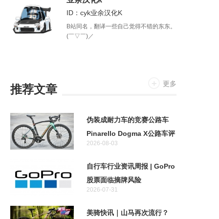
（shuajiezoua）”，没啥粉丝希望你可以
ID：cyk业余汉化K
关注我。
B站同名，翻译一些自己觉得不错的东东。
(￣▽￣)／
更多
推荐文章
伪装成耐力车的竞赛公路车
Pinarello Dogma X公路车评
2026-08-03
测
自行车行业资讯周报 | GoPro
股票面临摘牌风险
2026-07-31
美骑快讯｜山马再次流行？