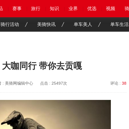
品
品
品
品
赛事
赛事
赛事
赛事
旅行
旅行
旅行
旅行
知识
知识
知识
知识
业界
业界
业界
业界
优选
优选
优选
优选
骑客
骑客
视频
视频
骑行活动
美骑快讯
单车美人
单车生活
 大咖同行 带你去贡嘎
 :
美骑网编辑中心
点击 :
25497次
评论 :
38