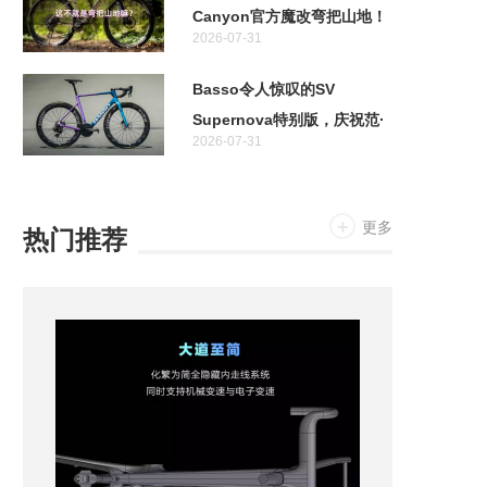
Canyon官方魔改弯把山地！
2026-07-31
特斯拉首款两轮车居然不是电
助力！
Basso令人惊叹的SV
Supernova特别版，庆祝范·
2026-07-31
阿维马特奥运金牌十周年
更多
热门推荐