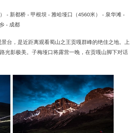
） - 新都桥 - 甲根坝 - 雅哈垭口（4560米） - 泉华滩 -
乡 - 成都
”观景台，是近距离观看蜀山之王贡嘎群峰的绝佳之地。上
路光影极美。
子梅垭口将露营一晚，在贡嘎山脚下对话