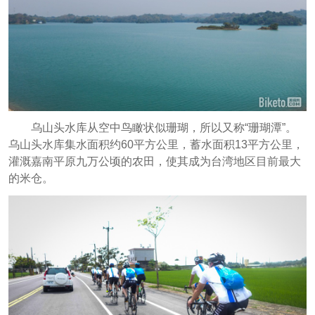
乌山头水库从空中鸟瞰状似珊瑚，所以又称“珊瑚潭”。
乌山头水库集水面积约60平方公里，蓄水面积13平方公里，
灌溉嘉南平原九万公顷的农田，使其成为台湾地区目前最大
的米仓。