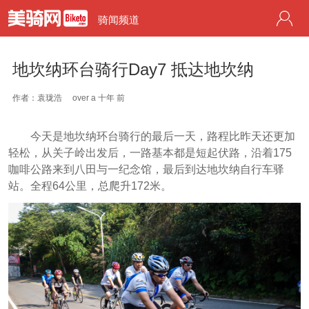
骑闻频道
地坎纳环台骑行Day7 抵达地坎纳
作者：袁珑浩
over a 十年 前
今天是地坎纳环台骑行的最后一天，路程比昨天还更加
轻松，从关子岭出发后，一路基本都是短起伏路，沿着175
咖啡公路来到八田与一纪念馆，最后到达地坎纳自行车驿
站。全程64公里，总爬升172米。