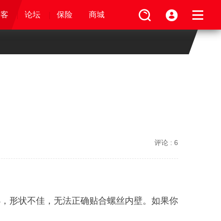
论坛
视频
骑客
骑客
保险
论坛
论坛
论坛
商城
保险
保险
保险
商城
商城
商城
评论 :
6
小，形状不佳，无法正确贴合螺丝内壁。如果你