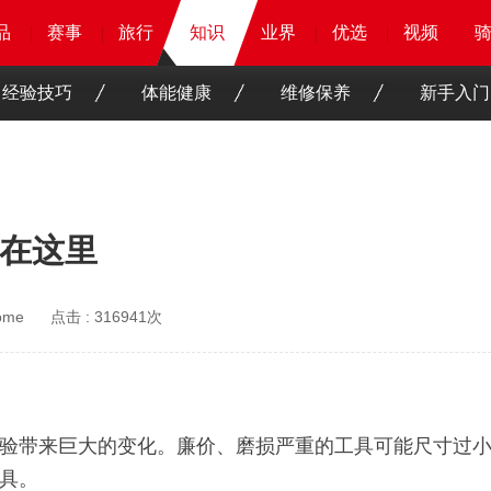
品
品
品
品
赛事
赛事
赛事
赛事
旅行
旅行
旅行
知识
知识
知识
业界
业界
业界
业界
优选
优选
优选
优选
骑客
骑客
视频
视频
经验技巧
体能健康
维修保养
新手入门
法在这里
ome
点击 :
316941次
验带来巨大的变化。廉价、磨损严重的工具可能尺寸过
具。