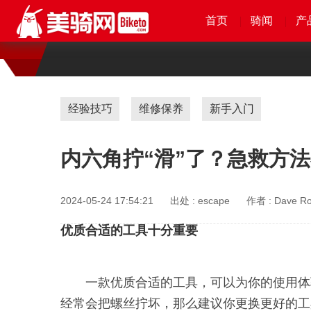
首页
首页
首页
首页
骑闻
骑闻
骑闻
骑闻
产
产
产
产
经验技巧
维修保养
新手入门
内六角拧“滑”了？急救方
2024-05-24 17:54:21
出处 :
escape
作者 :
Dave R
优质合适的工具十分重要
一款优质合适的工具，可以为你的使用体
经常会把螺丝拧坏，那么建议你更换更好的工