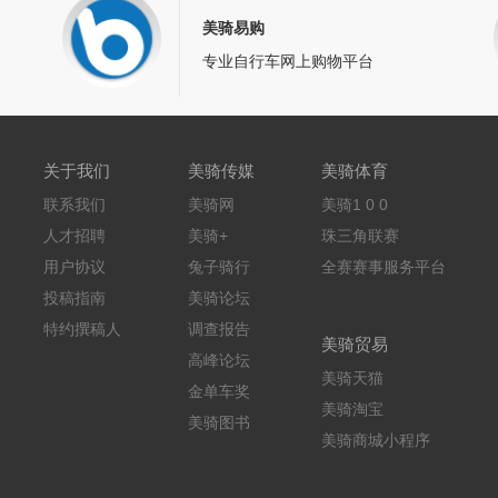
美骑易购
专业自行车网上购物平台
关于我们
美骑传媒
美骑体育
联系我们
美骑网
美骑1 0 0
人才招聘
美骑+
珠三角联赛
用户协议
兔子骑行
全赛赛事服务平台
投稿指南
美骑论坛
特约撰稿人
调查报告
美骑贸易
高峰论坛
美骑天猫
金单车奖
美骑淘宝
美骑图书
美骑商城小程序