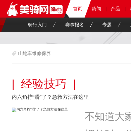
首页
首页
首页
骑闻
骑闻
骑闻
骑闻
产品
产品
产品
产品
骑行入门
赛事报名
专题
山地车维修保养
| 经验技巧 |
内六角拧“滑”了？急救方法在这里
不知道大