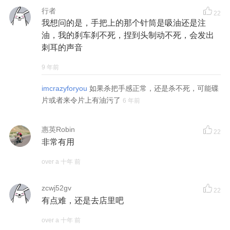
行者
22
我想问的是，手把上的那个针筒是吸油还是注
油，我的刹车刹不死，捏到头制动不死，会发出
刺耳的声音
9 年前
imcrazyforyou
如果杀把手感正常，还是杀不死，可能碟
片或者来令片上有油污了
6 年前
惠英Robin
22
非常有用
over a 十年 前
zcwj52gv
22
有点难，还是去店里吧
over a 十年 前