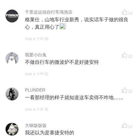
千里达运动自行车渑池店
23
格莱仕，山地车行业新秀，说实话车子做的很良
心，真正用心了
over a 十年 前
我爱小白兔
22
不做自行车的微波炉不是好捷安特
over a 十年 前
PLUNDER
22
一看那经理的样子就知道这车卖得不咋地……
over a 十年 前
大锅饭饭饭
22
我还以为是寨捷安特的