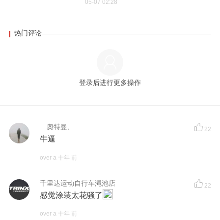
05-07 02:28
热门评论
登录后进行更多操作
ゝ奧特曼,
22
牛逼
over a 十年 前
千里达运动自行车渑池店
22
感觉涂装太花骚了
over a 十年 前