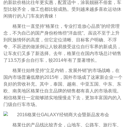
的新款价格比往年更实惠，配置适中，涂装靓丽不俗套，车
型比较齐全，做工也都比较成熟。
受到越来越多喜欢
运动
休
闲骑
行的入门车友
的青睐！
格莱仕一直坚持“格莱仕，专业打造放心品质”的经营理
念，不为自己的国产身份粉饰些“洋血统”。虽说不至于上升
到民族情怀的高度，但它定位清晰、目标客户明确、不浮
夸、不跃进的做派倒让人较易接受这位自行车界的新成员，
让车友们又多了新选择。去年，格莱仕在国内市场总计销售
了13.5万多台自行车，较2014年有了显著增长。
格莱仕始终坚持“立足内销，发展外销”的市场战略，在
国内市场普遍低靡的2015年，国外市场成了这家新企业一个
良好的营收补充。其中，泰国、越南、中亚五国、中东、东
欧、南美地区格莱仕自主品牌的销售都有喜人的市场表现。
相信格莱仕一定能够踏实地慢慢走下去，更加丰富国内的入
门级自行车市场。
格莱仕的产品线比较齐全，山地车、公路车、旅行车、