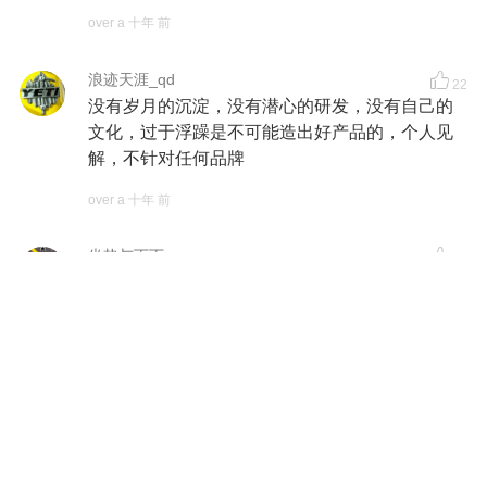
over a 十年 前
浪迹天涯_qd
22
没有岁月的沉淀，没有潜心的研发，没有自己的
文化，过于浮躁是不可能造出好产品的，个人见
解，不针对任何品牌
over a 十年 前
坐垫与丁丁
22
涂装的配色太激进，一点没有沉稳的感觉，让人
觉得车子充满了躁动不踏实。在名气打出去之前
还是应该稳中求发展，别追宝上的车配色，搏眼
球是急功近利的表现。 最后我能不能调侃一下，
我看到标题想到的第一个词是"S6"! 并没有想到自
行车。
over a 十年 前